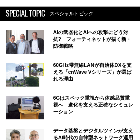
SPECIAL TOPIC
スペシャルトピック
AIの武器化とAIへの攻撃にどう対
抗? フォーティネットが描く新・
防御戦略
60GHz帯無線LANが自治体DXを支
える「cnWave Vシリーズ」が選ば
れる理由
6Gはスペック重視から体感品質重
視へ 進化を支える正確なシミュレ
ーション
データ基盤とデジタルツインが支え
るAI時代の自律型ネットワーク運用