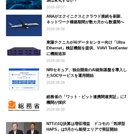
係は変化するか？
2026.08.07
ANAがエクイニクスとクラウド接続を刷新、
ネットワーク構築期間が数カ月から数週間へ
2026.08.06
東陽テクニカがAIデータセンター向け「Ultra
Ethernet」検証機能を提供、VIAVI TestCenter
に機能追加
2026.08.06
NRIセキュア、独自開発のAI統制基盤を導入し
たSOCサービスを運用開始
2026.08.06
総務省の「ワット・ビット連携関連実証」に7
機関が採択
2026.08.06
NTTの1Q決算は増収増益 ドコモの「気球型
HAPS」は9月から能登エリアで実証開始