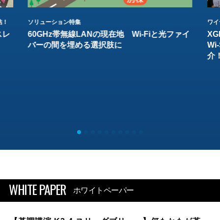
結！
ソリューション特集
ワイ
スレ
60GHz帯無線LANの現在地 Wi-Fiと光ファイ
XG
バーの間を埋める選択肢に
W
介
WHITE PAPER
ホワイトペーパー