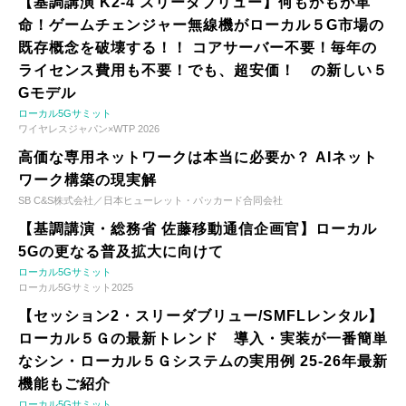
【基調講演 K2-4 スリーダブリュー】何もかもが革
命！ゲームチェンジャー無線機がローカル５G市場の
既存概念を破壊する！！ コアサーバー不要！毎年の
ライセンス費用も不要！でも、超安価！ の新しい５
Gモデル
ローカル5Gサミット
ワイヤレスジャパン×WTP 2026
高価な専用ネットワークは本当に必要か？ AIネット
ワーク構築の現実解
SB C&S株式会社／日本ヒューレット・パッカード合同会社
【基調講演・総務省 佐藤移動通信企画官】ローカル
5Gの更なる普及拡大に向けて
ローカル5Gサミット
ローカル5Gサミット2025
【セッション2・スリーダブリュー/SMFLレンタル】
ローカル５Ｇの最新トレンド 導入・実装が一番簡単
なシン・ローカル５Ｇシステムの実用例 25-26年最新
機能もご紹介
ローカル5Gサミット