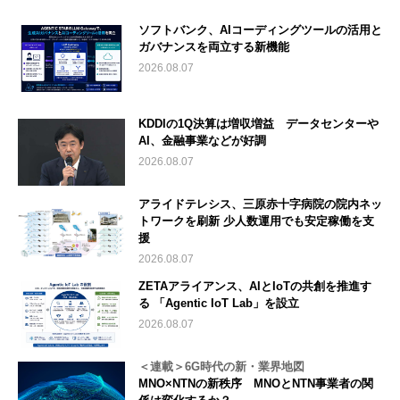
ソフトバンク、AIコーディングツールの活用と
ガバナンスを両立する新機能
2026.08.07
KDDIの1Q決算は増収増益 データセンターや
AI、金融事業などが好調
2026.08.07
アライドテレシス、三原赤十字病院の院内ネッ
トワークを刷新 少人数運用でも安定稼働を支
援
2026.08.07
ZETAアライアンス、AIとIoTの共創を推進す
る 「Agentic IoT Lab」を設立
2026.08.07
＜連載＞6G時代の新・業界地図
MNO×NTNの新秩序 MNOとNTN事業者の関