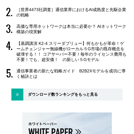
［世界4473社調査］通信業界におけるAI成熟度と先駆企業
の戦略
高価な専用ネットワークは本当に必要か？ AIネットワーク
構築の現実解
【基調講演 K2-4 スリーダブリュー】何もかもが革命！ゲ
ームチェンジャー無線機がローカル５G市場の既存概念を
破壊する！！ コアサーバー不要！毎年のライセンス費用も
不要！でも、超安価！ の新しい５Gモデル
通信事業者の新たな戦略ガイド B2B2Xモデルを成功に導
く秘訣とは
ダウンロード数ランキングをもっと見る