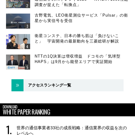
調査が捉えた「転換点」
古野電気、LEO衛星測位サービス「Pulsar」の衛
星から実信号を受信
衛星コンステ、日本の勝ち筋は「負けないこ
と」 宇宙開発の最新動向を三菱総研が解説
NTTの1Q決算は増収増益 ドコモの「気球型
HAPS」は9月から能登エリアで実証開始
アクセスランキング一覧
DOWNLOAD
WHITE PAPER RANKING
世界の通信事業者33社の成長戦略：通信業界の収益を次の
レベルへ