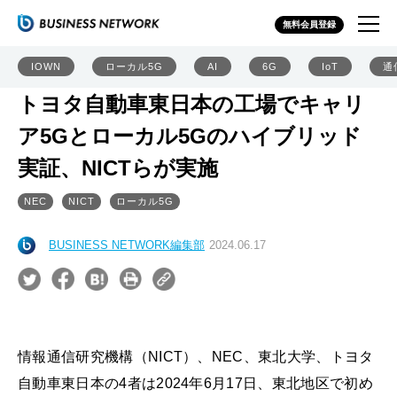
無料会員登録
IOWN
ローカル5G
AI
6G
IoT
通
トヨタ自動車東日本の工場でキャリ
ア5Gとローカル5Gのハイブリッド
実証、NICTらが実施
NEC
NICT
ローカル5G
BUSINESS NETWORK編集部
2024.06.17
情報通信研究機構（NICT）、NEC、東北大学、トヨタ
自動車東日本の4者は2024年6月17日、東北地区で初め