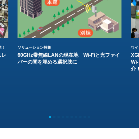
結！
ソリューション特集
ワイ
スレ
60GHz帯無線LANの現在地 Wi-Fiと光ファイ
XG
バーの間を埋める選択肢に
W
介