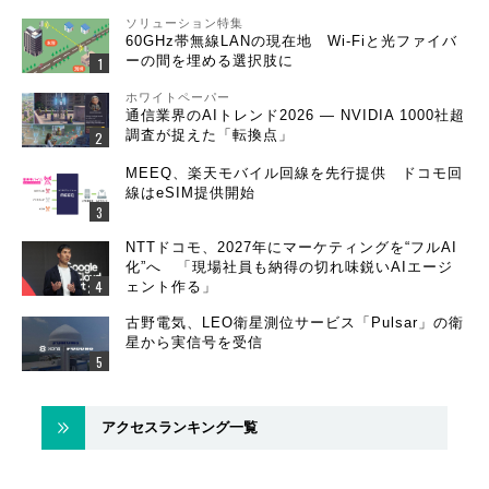
ソリューション特集
60GHz帯無線LANの現在地 Wi-Fiと光ファイバ
ーの間を埋める選択肢に
ホワイトペーパー
通信業界のAIトレンド2026 ― NVIDIA 1000社超
調査が捉えた「転換点」
MEEQ、楽天モバイル回線を先行提供 ドコモ回
線はeSIM提供開始
NTTドコモ、2027年にマーケティングを“フルAI
化”へ 「現場社員も納得の切れ味鋭いAIエージ
ェント作る」
古野電気、LEO衛星測位サービス「Pulsar」の衛
星から実信号を受信
アクセスランキング一覧