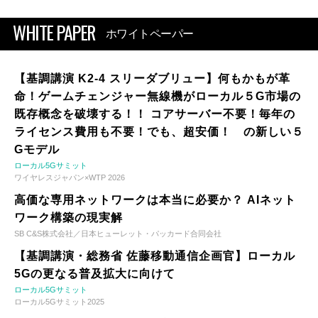
WHITE PAPER
ホワイトペーパー
【基調講演 K2-4 スリーダブリュー】何もかもが革
命！ゲームチェンジャー無線機がローカル５G市場の
既存概念を破壊する！！ コアサーバー不要！毎年の
ライセンス費用も不要！でも、超安価！ の新しい５
Gモデル
ローカル5Gサミット
ワイヤレスジャパン×WTP 2026
高価な専用ネットワークは本当に必要か？ AIネット
ワーク構築の現実解
SB C&S株式会社／日本ヒューレット・パッカード合同会社
【基調講演・総務省 佐藤移動通信企画官】ローカル
5Gの更なる普及拡大に向けて
ローカル5Gサミット
ローカル5Gサミット2025