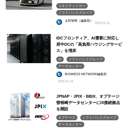
コネクテッドカー
ソフトバンクグループ
太田智晴（編集部）
2025.01.21
IDCフロンティア、AI需要に対応し
府中DCの「高負荷ハウジングサービ
ス」を増床
AI
ソフトバンクグループ
データセンター
BUSINESS NETWORK編集部
2025.01.15
JPNAP・JPIX・BBIX、オプテージ
曽根崎データセンターにIX接続拠点
を開設
オプテージ
ソフトバンクグループ
データセンター