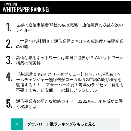
DOWNLOAD
WHITE PAPER RANKING
世界の通信事業者33社の成長戦略：通信業界の収益を次の
レベルへ
［世界4473社調査］通信業界におけるAI成熟度と先駆企業
の戦略
高価な専用ネットワークは本当に必要か？ AIネットワーク
構築の現実解
【基調講演 K2-4 スリーダブリュー】何もかもが革命！ゲ
ームチェンジャー無線機がローカル５G市場の既存概念を
破壊する！！ コアサーバー不要！毎年のライセンス費用も
不要！でも、超安価！ の新しい５Gモデル
通信事業者の新たな戦略ガイド B2B2Xモデルを成功に導
く秘訣とは
ダウンロード数ランキングをもっと見る