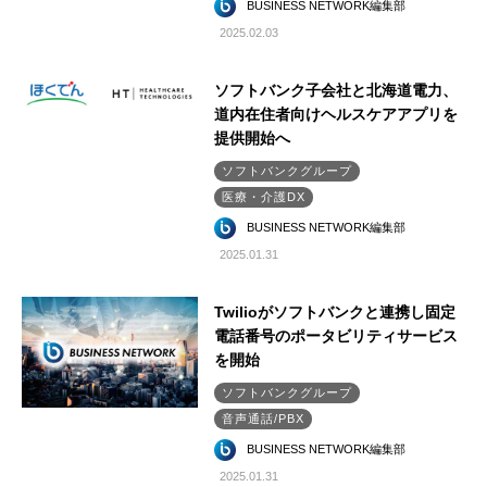
BUSINESS NETWORK編集部
2025.02.03
ソフトバンク子会社と北海道電力、
道内在住者向けヘルスケアアプリを
提供開始へ
ソフトバンクグループ
医療・介護DX
BUSINESS NETWORK編集部
2025.01.31
Twilioがソフトバンクと連携し固定
電話番号のポータビリティサービス
を開始
ソフトバンクグループ
音声通話/PBX
BUSINESS NETWORK編集部
2025.01.31