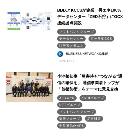
BBIXとKCCSが協業 再エネ100%
データセンター「ZED石狩」にOCX
接続拠点開設
ソフトバンクグループ
データセンター
京セラ/KCCS
脱炭素／省エネ
BUSINESS NETWORK編集部
2024.12.17
小池都知事「災害時も“つながる”通
信の確保を」 通信事業者トップが
「首都防衛」をテーマに意見交換
JTOWER
KDDIグループ
NTTグループ
ソフトバンクグループ
楽天グループ
災害対策
衛星通信/HAPS