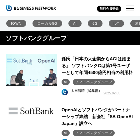
無料会員登録
IOWN
ローカル5G
AI
6G
IoT
通
ソフトバンクグループ
孫氏「日本の大企業からAGIは始ま
る」 ソフトバンクGは第1号ユーザ
ーとして年間4500億円相当の利用料
AI
ソフトバンクグループ
太田智晴（編集部）
2025.02.03
OpenAIとソフトバンクがパートナ
ーシップ締結 新会社「SB OpenAI
Japan」設立へ
AI
ソフトバンクグループ