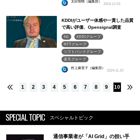
太田智晴（編集部）
2024.12.03
KDDIがユーザー体感や一貫した品質
で高い評価、Opensignal調査
5G
KDDIグループ
NTTグループ
ソフトバンクグループ
楽天グループ
村上麻里子（編集部）
2024.11.20
1
2
3
4
5
6
7
8
9
10
SPECIAL TOPIC
スペシャルトピック
通信事業者が「AI Grid」の担い手