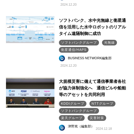
2024.12.20
ソフトバンク、水中光無線と衛星通
信を活用した水中ロボットのリアル
タイム遠隔制御に成功
ソフトバンクグループ
光無線
衛星通信/HAPS
BUSINESS NETWORK編集部
2024.12.20
大規模災害に備えて通信事業者各社
が協力体制強化へ 通信ビルや船舶
等のアセットを共同利用
KDDIグループ
NTTグループ
ソフトバンクグループ
楽天グループ
災害対策
津野篤（編集部）
2024.12.18