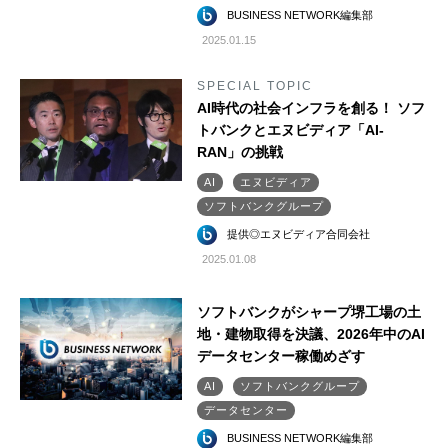
BUSINESS NETWORK編集部
2025.01.15
SPECIAL TOPIC
AI時代の社会インフラを創る！ ソフ
トバンクとエヌビディア「AI-
RAN」の挑戦
AI
エヌビディア
ソフトバンクグループ
提供◎エヌビディア合同会社
2025.01.08
ソフトバンクがシャープ堺工場の土
地・建物取得を決議、2026年中のAI
データセンター稼働めざす
AI
ソフトバンクグループ
データセンター
BUSINESS NETWORK編集部