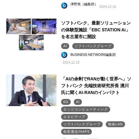
津野篤（編集部）
2024.12.16
ソフトバンク、最新ソリューション
の体験型施設「EBC STATION Ai」
を名古屋市に開設
AI
ソフトバンクグループ
BUSINESS NETWORK編集部
2024.12.13
「AIの余剰でRANが動く世界へ」ソ
フトバンク 先端技術研究所長 湧川
氏に聞くAI-RANのインパクト
6G
AI
エッジコンピューティング
エヌビディア
ソフトバンクグループ
無線LAN
衛星通信/HAPS