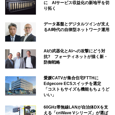
に AIサービス収益化の新地平を切
り拓く
データ基盤とデジタルツインが支え
るAI時代の自律型ネットワーク運用
AIの武器化とAIへの攻撃にどう対
抗? フォーティネットが描く新・
防御戦略
愛媛CATVが集合住宅FTTHに
Edgecore ECSスイッチを選定
「コストもサイズも機能もちょうど
いい」
60GHz帯無線LANが自治体DXを支
える「cnWave Vシリーズ」が選ば