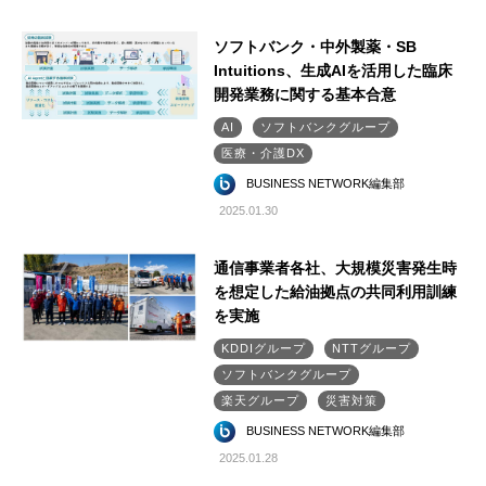
ソフトバンク・中外製薬・SB
Intuitions、生成AIを活用した臨床
開発業務に関する基本合意
AI
ソフトバンクグループ
医療・介護DX
BUSINESS NETWORK編集部
2025.01.30
通信事業者各社、大規模災害発生時
を想定した給油拠点の共同利用訓練
を実施
KDDIグループ
NTTグループ
ソフトバンクグループ
楽天グループ
災害対策
BUSINESS NETWORK編集部
2025.01.28