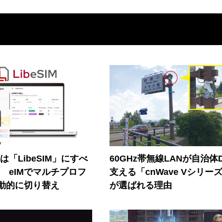
連は「LibeSIM」にすべ
60GHz帯無線LANが自治体
! eIMでマルチプロフ
支える「cnWave Vシリー
動的に切り替え
が選ばれる理由