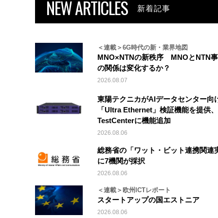
NEW ARTICLES
新着記事
＜連載＞6G時代の新・業界地図
MNO×NTNの新秩序 MNOとNTN
の関係は変化するか？
2026.08.07
東陽テクニカがAIデータセンター向
「Ultra Ethernet」検証機能を提供、V
TestCenterに機能追加
2026.08.06
総務省の「ワット・ビット連携関連
に7機関が採択
2026.08.06
＜連載＞欧州ICTレポート
スタートアップの国エストニア
2026.08.06