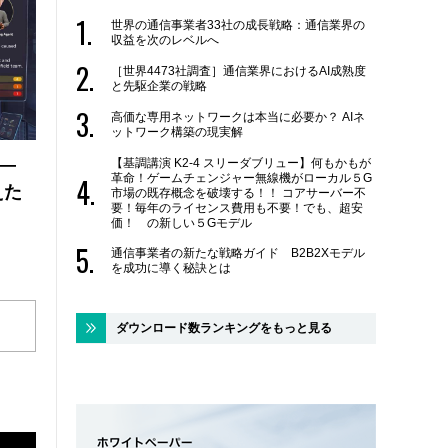
世界の通信事業者33社の成長戦略：通信業界の
収益を次のレベルへ
［世界4473社調査］通信業界におけるAI成熟度
と先駆企業の戦略
高価な専用ネットワークは本当に必要か？ AIネ
ットワーク構築の現実解
 ―
【基調講演 K2-4 スリーダブリュー】何もかもが
革命！ゲームチェンジャー無線機がローカル５G
えた
市場の既存概念を破壊する！！ コアサーバー不
要！毎年のライセンス費用も不要！でも、超安
価！ の新しい５Gモデル
通信事業者の新たな戦略ガイド B2B2Xモデル
を成功に導く秘訣とは
ダウンロード数ランキングをもっと見る