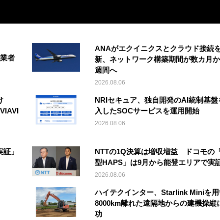
ANAがエクイニクスとクラウド接続
事業者
新、ネットワーク構築期間が数カ月か
週間へ
2026.08.06
け
NRIセキュア、独自開発のAI統制基盤
IAVI
入したSOCサービスを運用開始
2026.08.06
実証」
NTTの1Q決算は増収増益 ドコモの
型HAPS」は9月から能登エリアで実
2026.08.06
ハイテクインター、Starlink Miniを
8000km離れた遠隔地からの建機操縦
功