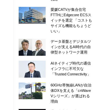
愛媛CATVが集合住宅
FTTHにEdgecore ECSス
イッチを選定 「コストも
サイズも機能もちょうど
いい」
データ基盤とデジタルツ
インが支えるAI時代の自
律型ネットワーク運用
AIネイティブ時代の通信
インフラに不可欠な
「Trusted Connectivity」
60GHz帯無線LANが自治
体DXを支える「cnWave
Vシリーズ」が選ばれる
理由