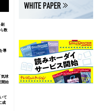
を刷
ら数
を導
「気球
証開始
用いて
に成