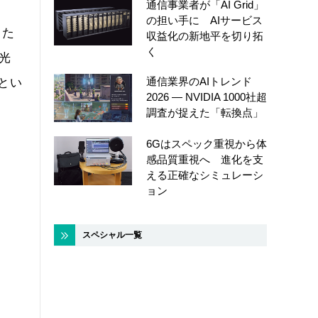
通信事業者が「AI Grid」
の担い手に AIサービス
した
収益化の新地平を切り拓
く
光
通信業界のAIトレンド
とい
2026 ― NVIDIA 1000社超
調査が捉えた「転換点」
6Gはスペック重視から体
感品質重視へ 進化を支
える正確なシミュレーシ
ョン
スペシャル一覧