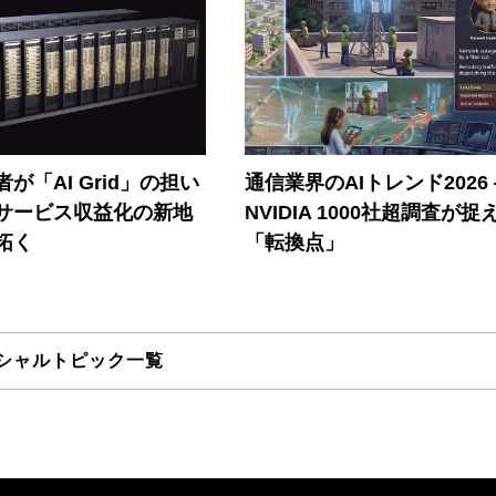
が「AI Grid」の担い
通信業界のAIトレンド2026
Iサービス収益化の新地
NVIDIA 1000社超調査が捉
拓く
「転換点」
シャルトピック一覧