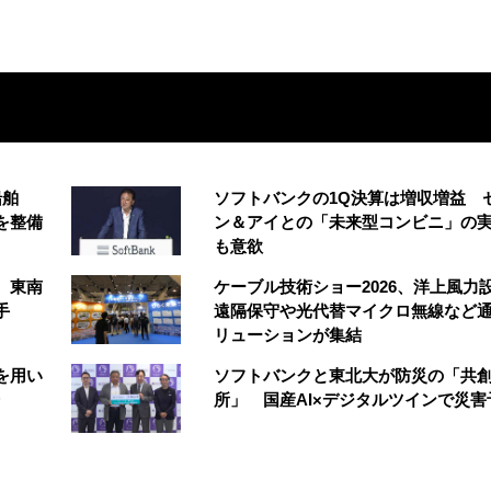
船舶
ソフトバンクの1Q決算は増収増益 
を整備
ン＆アイとの「未来型コンビニ」の
も意欲
、東南
ケーブル技術ショー2026、洋上風力
手
遠隔保守や光代替マイクロ無線など
リューションが集結
スを用い
ソフトバンクと東北大が防災の「共
所」 国産AI×デジタルツインで災害