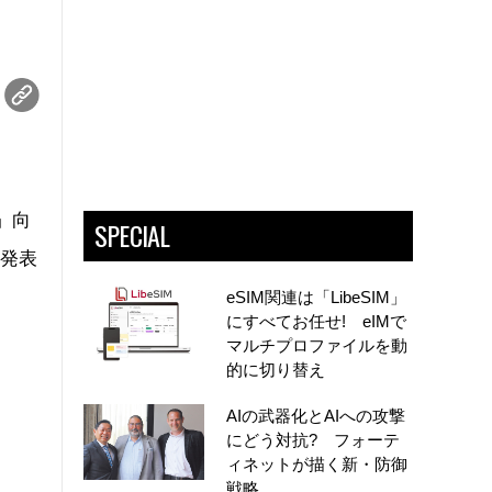
」向
SPECIAL
と発表
eSIM関連は「LibeSIM」
にすべてお任せ! eIMで
マルチプロファイルを動
的に切り替え
AIの武器化とAIへの攻撃
にどう対抗? フォーテ
ィネットが描く新・防御
戦略