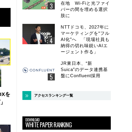
在地 Wi-Fiと光ファイ
バーの間を埋める選択
肢に
NTTドコモ、2027年に
マーケティングを“フル
AI化”へ 「現場社員も
納得の切れ味鋭いAIエ
ージェント作る」
JR東日本、“新
Suica”のデータ連携基
盤にConfluent採用
DXを
アクセスランキング一覧
ズ」
DOWNLOAD
WHITE PAPER RANKING