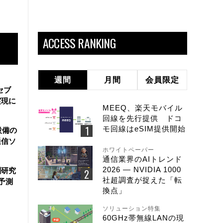
ACCESS RANKING
週間
月間
会員限定
セブ
実現に
MEEQ、楽天モバイル
回線を先行提供 ドコ
モ回線はeSIM提供開始
設備の
通信ソ
ホワイトペーパー
通信業界のAIトレンド
2026 ― NVIDIA 1000
創研究
社超調査が捉えた「転
予測
換点」
ソリューション特集
60GHz帯無線LANの現