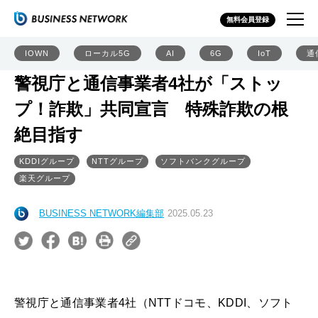
無料会員登録
IOWN
ローカル5G
AI
6G
IoT
通
警視庁と通信事業者4社が「ストッ
プ！詐欺」共同宣言 特殊詐欺の根
絶目指す
KDDIグループ
NTTグループ
ソフトバンクグループ
楽天グループ
BUSINESS NETWORK編集部
2025.05.23
警視庁と通信事業者4社（NTTドコモ、KDDI、ソフト