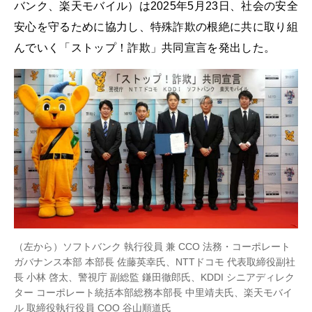
バンク、楽天モバイル）は2025年5月23日、社会の安全
安心を守るために協力し、特殊詐欺の根絶に共に取り組
んでいく「ストップ！詐欺」共同宣言を発出した。
（左から）ソフトバンク 執行役員 兼 CCO 法務・コーポレート
ガバナンス本部 本部長 佐藤英幸氏、NTTドコモ 代表取締役副社
長 小林 啓太、警視庁 副総監 鎌田徹郎氏、KDDI シニアディレク
ター コーポレート統括本部総務本部長 中里靖夫氏、楽天モバイ
ル 取締役執行役員 COO 谷山順道氏