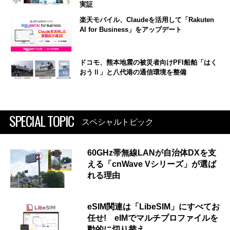
実証
楽天モバイル、Claudeを活用して「Rakuten
AI for Business」をアップデート
ドコモ、熊本地震の被災者向けPFI船舶「はく
おうⅡ」と八代港の通信環境を整備
SPECIAL TOPIC
スペシャルトピック
60GHz帯無線LANが自治体DXを支
える「cnWave Vシリーズ」が選ば
れる理由
eSIM関連は「LibeSIM」にすべてお
任せ! eIMでマルチプロファイルを
動的に切り替え