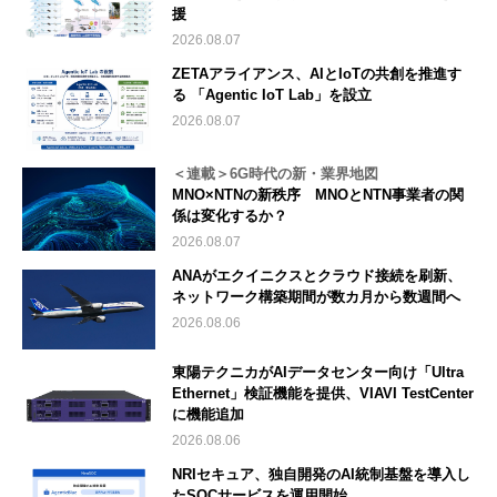
援
2026.08.07
ZETAアライアンス、AIとIoTの共創を推進す
る 「Agentic IoT Lab」を設立
2026.08.07
＜連載＞6G時代の新・業界地図
MNO×NTNの新秩序 MNOとNTN事業者の関
係は変化するか？
2026.08.07
ANAがエクイニクスとクラウド接続を刷新、
ネットワーク構築期間が数カ月から数週間へ
2026.08.06
東陽テクニカがAIデータセンター向け「Ultra
Ethernet」検証機能を提供、VIAVI TestCenter
に機能追加
2026.08.06
NRIセキュア、独自開発のAI統制基盤を導入し
たSOCサービスを運用開始