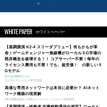
WHITE PAPER
ホワイトペーパー
【基調講演 K2-4 スリーダブリュー】何もかもが革
命！ゲームチェンジャー無線機がローカル５G市場の
既存概念を破壊する！！ コアサーバー不要！毎年の
ライセンス費用も不要！でも、超安価！ の新しい５
Gモデル
ローカル5Gサミット
ワイヤレスジャパン×WTP 2026
高価な専用ネットワークは本当に必要か？ AIネット
ワーク構築の現実解
SB C&S株式会社／日本ヒューレット・パッカード合同会社
【基調講演・総務省 佐藤移動通信企画官】ローカル