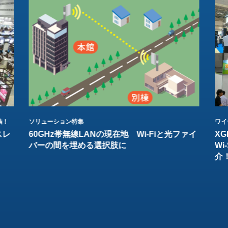
結！
ソリューション特集
ワイ
スレ
60GHz帯無線LANの現在地 Wi-Fiと光ファイ
XG
バーの間を埋める選択肢に
W
介