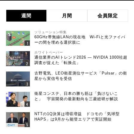
週間
月間
会員限定
ソリューション特集
60GHz帯無線LANの現在地 Wi-Fiと光ファイバ
ーの間を埋める選択肢に
ホワイトペーパー
通信業界のAIトレンド2026 ― NVIDIA 1000社超
調査が捉えた「転換点」
古野電気、LEO衛星測位サービス「Pulsar」の衛
星から実信号を受信
衛星コンステ、日本の勝ち筋は「負けないこ
と」 宇宙開発の最新動向を三菱総研が解説
NTTの1Q決算は増収増益 ドコモの「気球型
HAPS」は9月から能登エリアで実証開始