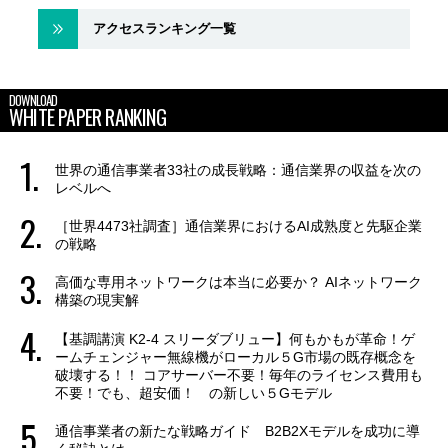
アクセスランキング一覧
DOWNLOAD
WHITE PAPER RANKING
世界の通信事業者33社の成長戦略：通信業界の収益を次の
レベルへ
［世界4473社調査］通信業界におけるAI成熟度と先駆企業
の戦略
高価な専用ネットワークは本当に必要か？ AIネットワーク
構築の現実解
【基調講演 K2-4 スリーダブリュー】何もかもが革命！ゲ
ームチェンジャー無線機がローカル５G市場の既存概念を
破壊する！！ コアサーバー不要！毎年のライセンス費用も
不要！でも、超安価！ の新しい５Gモデル
通信事業者の新たな戦略ガイド B2B2Xモデルを成功に導