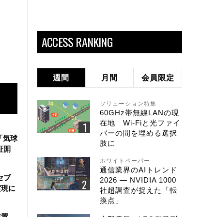
ACCESS RANKING
週間
月間
会員限定
ソリューション特集
60GHz帯無線LANの現
在地 Wi-Fiと光ファイ
バーの間を埋める選択
「気球
肢に
証開
ホワイトペーパー
通信業界のAIトレンド
セブ
2026 ― NVIDIA 1000
実現に
社超調査が捉えた「転
換点」
装置