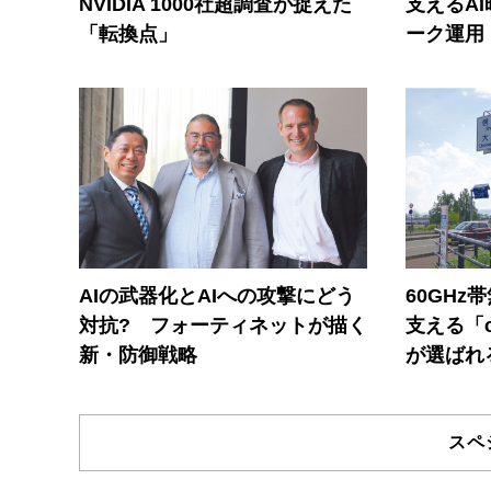
NVIDIA 1000社超調査が捉えた
支えるA
「転換点」
ーク運用
AIの武器化とAIへの攻撃にどう
60GHz
対抗? フォーティネットが描く
支える「c
新・防御戦略
が選ばれ
スペ