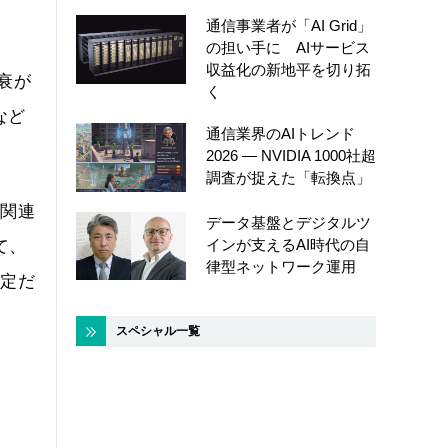
通信事業者が「AI Grid」
の担い手に AIサービス
収益化の新地平を切り拓
衰が
く
など
通信業界のAIトレンド
2026 ― NVIDIA 1000社超
調査が捉えた「転換点」
波関連
データ基盤とデジタルツ
インが支えるAI時代の自
て、
律型ネットワーク運用
予定だ
スペシャル一覧