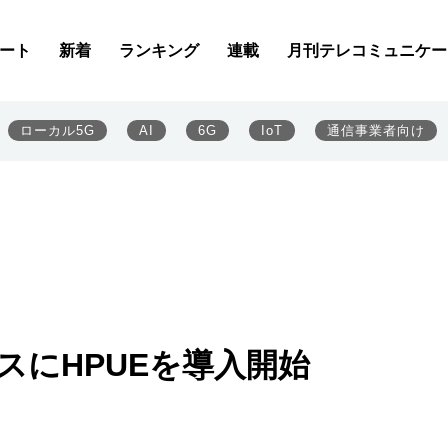
ート
新着
ランキング
連載
月刊テレコミュニケー
ローカル5G
AI
6G
IoT
通信事業者向け
スにHPUEを導入開始