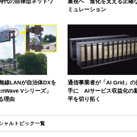
I時代の自律型ネットワ
重視へ 進化を支える正確
ミュレーション
帯無線LANが自治体DXを
通信事業者が「AI Grid」
nWave Vシリーズ」
手に AIサービス収益化の
る理由
平を切り拓く
シャルトピック一覧