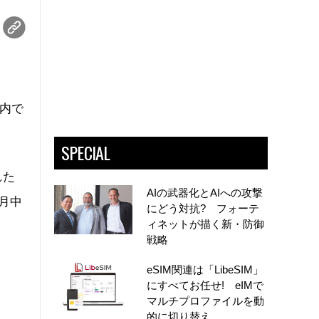
国内で
SPECIAL
れた
AIの武器化とAIへの攻撃
月中
にどう対抗? フォーテ
ィネットが描く新・防御
戦略
eSIM関連は「LibeSIM」
にすべてお任せ! eIMで
マルチプロファイルを動
的に切り替え