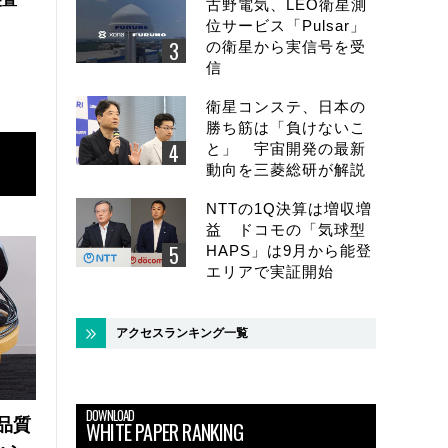
古野電気、LEO衛星測
位サービス「Pulsar」
の衛星から実信号を受
信
衛星コンステ、日本の
勝ち筋は「負けないこ
と」 宇宙開発の最新
動向を三菱総研が解説
NTTの1Q決算は増収増
益 ドコモの「気球型
HAPS」は9月から能登
エリアで実証開始
アクセスランキング一覧
DOWNLOAD
品質
WHITE PAPER RANKING