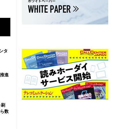
ンタ
を推進
を刷
ら数