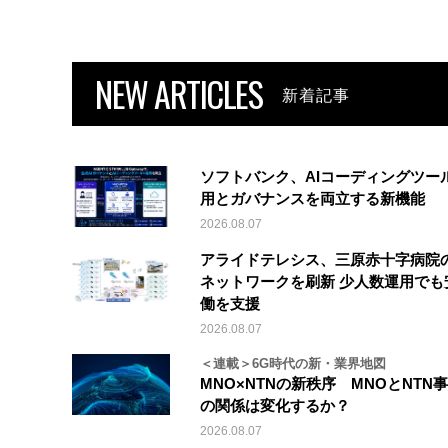
NEW ARTICLES
新着記事
ソフトバンク、AIコーディングツー
用とガバナンスを両立する新機能
2026.08.07
アライドテレシス、三原赤十字病院
ネットワークを刷新 少人数運用でも
働を支援
2026.08.07
＜連載＞6G時代の新・業界地図
MNO×NTNの新秩序 MNOとNTN
の関係は変化するか？
2026.08.07