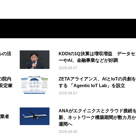
ルの活
KDDIの1Q決算は増収増益 データセ
ーやAI、金融事業などが好調
2026.08.07
の院内
ZETAアライアンス、AIとIoTの共創
安定稼
する 「Agentic IoT Lab」を設立
2026.08.07
ANAがエクイニクスとクラウド接続
事業者
新、ネットワーク構築期間が数カ月か
週間へ
2026.08.06