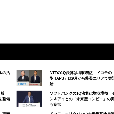
ルの活
NTTの1Q決算は増収増益 ドコモの
型HAPS」は9月から能登エリアで実
始
船舶
ソフトバンクの1Q決算は増収増益 
を整備
ン＆アイとの「未来型コンビニ」の
も意欲
、東南
ドコモ、エリクソンの大容量基地局