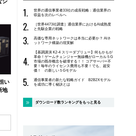
なシ
世界の通信事業者33社の成長戦略：通信業界の
収益を次のレベルへ
［世界4473社調査］通信業界におけるAI成熟度
と先駆企業の戦略
高価な専用ネットワークは本当に必要か？ AIネ
ットワーク構築の現実解
【基調講演 K2-4 スリーダブリュー】何もかもが
革命！ゲームチェンジャー無線機がローカル５G
市場の既存概念を破壊する！！ コアサーバー不
要！毎年のライセンス費用も不要！でも、超安
価！ の新しい５Gモデル
通信事業者の新たな戦略ガイド B2B2Xモデル
の担い
を成功に導く秘訣とは
新地
ダウンロード数ランキングをもっと見る