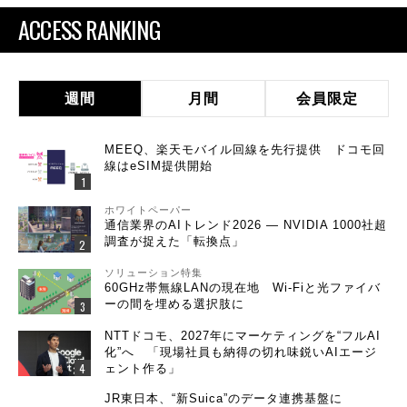
ACCESS RANKING
週間
月間
会員限定
MEEQ、楽天モバイル回線を先行提供 ドコモ回
線はeSIM提供開始
ホワイトペーパー
通信業界のAIトレンド2026 ― NVIDIA 1000社超
調査が捉えた「転換点」
ソリューション特集
60GHz帯無線LANの現在地 Wi-Fiと光ファイバ
ーの間を埋める選択肢に
NTTドコモ、2027年にマーケティングを“フルAI
化”へ 「現場社員も納得の切れ味鋭いAIエージ
ェント作る」
JR東日本、“新Suica”のデータ連携基盤に