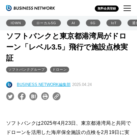
無料会員登録
IOWN
ローカル5G
AI
6G
IoT
通
ソフトバンクと東京都港湾局がドロ
ーン「レベル3.5」飛行で施設点検実
証
ソフトバンクグループ
ドローン
BUSINESS NETWORK編集部
2025.04.24
ソフトバンクは2025年4月23日、東京都港湾局と共同で
ドローンを活用した海岸保全施設の点検を2月19日に実