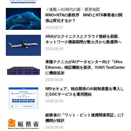
＜連載＞6G時代の新・業界地図
MNO×NTNの新秩序 MNOとNTN事業者の関
係は変化するか？
2026.08.07
ANAがエクイニクスとクラウド接続を刷新、
ネットワーク構築期間が数カ月から数週間へ
2026.08.06
東陽テクニカがAIデータセンター向け「Ultra
Ethernet」検証機能を提供、VIAVI TestCenter
に機能追加
2026.08.06
NRIセキュア、独自開発のAI統制基盤を導入し
たSOCサービスを運用開始
2026.08.06
総務省の「ワット・ビット連携関連実証」に7
機関が採択
2026.08.06