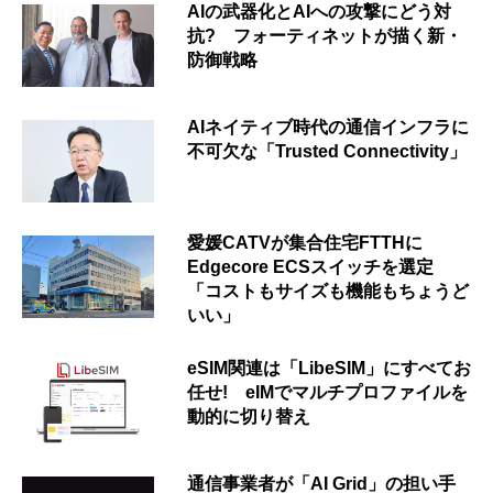
AIの武器化とAIへの攻撃にどう対
抗? フォーティネットが描く新・
防御戦略
AIネイティブ時代の通信インフラに
不可欠な「Trusted Connectivity」
愛媛CATVが集合住宅FTTHに
Edgecore ECSスイッチを選定
「コストもサイズも機能もちょうど
いい」
eSIM関連は「LibeSIM」にすべてお
任せ! eIMでマルチプロファイルを
動的に切り替え
通信事業者が「AI Grid」の担い手