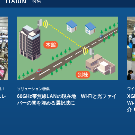
特集
結！
ソリューション特集
ワイ
スレ
60GHz帯無線LANの現在地 Wi-Fiと光ファイ
XG
バーの間を埋める選択肢に
W
介