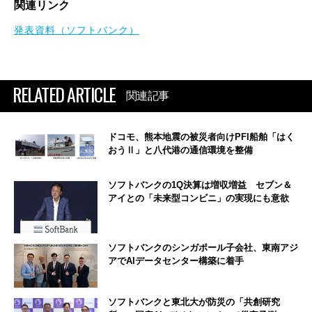
関連リンク
発表資料（ソフトバンク）
RELATED ARTICLE
関連記事
ドコモ、熊本地震の被災者向けPFI船舶「はく
おうⅡ」と八代港の通信環境を整備
ソフトバンクの1Q決算は増収増益 セブン＆
アイとの「未来型コンビニ」の実現にも意欲
ソフトバンクのシンガポール子会社、東南アジ
アでAIデータセンター構築に着手
ソフトバンクと東北大が防災の「共創研究