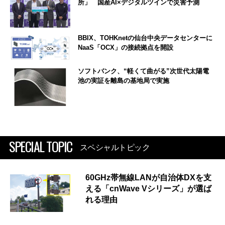
所」 国産AI×デジタルツインで災害予測
BBIX、TOHKnetの仙台中央データセンターに
NaaS「OCX」の接続拠点を開設
ソフトバンク、“軽くて曲がる”次世代太陽電
池の実証を離島の基地局で実施
SPECIAL TOPIC
スペシャルトピック
60GHz帯無線LANが自治体DXを支
える「cnWave Vシリーズ」が選ば
れる理由