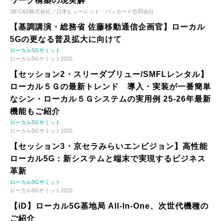
ワーク構築の現実解
SB C&S株式会社／日本ヒューレット・パッカード合同会社
【基調講演・総務省 佐藤移動通信企画官】ローカル
5Gの更なる普及拡大に向けて
ローカル5Gサミット
ローカル5Gサミット2025
【セッション2・スリーダブリュー/SMFLレンタル】
ローカル５Ｇの最新トレンド 導入・実装が一番簡単
なシン・ローカル５Ｇシステムの実用例 25-26年最新
機能もご紹介
ローカル5Gサミット
ローカル5Gサミット2025
【セッション3・京セラみらいエンビジョン】高性能
ローカル5G：新システムと端末で実現するビジネス
革新
ローカル5Gサミット
ローカル5Gサミット2025
【iD】ローカル5G基地局 All-In-One、次世代機種の
ご紹介