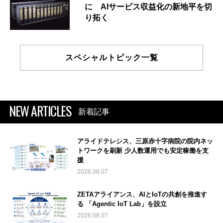
に AIサービス収益化の新地平を切
り拓く
スペシャルトピック一覧
NEW ARTICLES
新着記事
アライドテレシス、三原赤十字病院の院内ネッ
トワークを刷新 少人数運用でも安定稼働を支
援
2026.08.07
ZETAアライアンス、AIとIoTの共創を推進す
る 「Agentic IoT Lab」を設立
2026.08.07