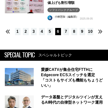
値上げも割引増額
ソフトバンクグループ
小林憩加（編集部）
2025.09.05
1
2
3
4
5
6
7
8
9
10
SPECIAL TOPIC
スペシャルトピック
愛媛CATVが集合住宅FTTHに
Edgecore ECSスイッチを選定
「コストもサイズも機能もちょうど
いい」
データ基盤とデジタルツインが支え
るAI時代の自律型ネットワーク運用