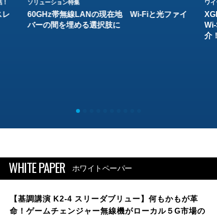
結！
ソリューション特集
ワイ
スレ
60GHz帯無線LANの現在地 Wi-Fiと光ファイ
XG
バーの間を埋める選択肢に
W
介
WHITE PAPER
ホワイトペーパー
【基調講演 K2-4 スリーダブリュー】何もかもが革
命！ゲームチェンジャー無線機がローカル５G市場の