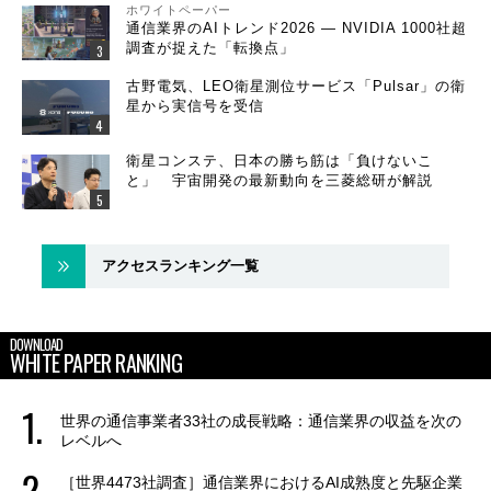
ホワイトペーパー
通信業界のAIトレンド2026 ― NVIDIA 1000社超
調査が捉えた「転換点」
古野電気、LEO衛星測位サービス「Pulsar」の衛
星から実信号を受信
衛星コンステ、日本の勝ち筋は「負けないこ
と」 宇宙開発の最新動向を三菱総研が解説
アクセスランキング一覧
DOWNLOAD
WHITE PAPER RANKING
世界の通信事業者33社の成長戦略：通信業界の収益を次の
レベルへ
［世界4473社調査］通信業界におけるAI成熟度と先駆企業