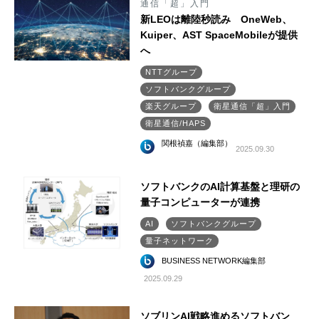
通信「超」入門
新LEOは離陸秒読み OneWeb、
Kuiper、AST SpaceMobileが提供
へ
NTTグループ
ソフトバンクグループ
楽天グループ
衛星通信「超」入門
衛星通信/HAPS
関根禎嘉（編集部）
2025.09.30
ソフトバンクのAI計算基盤と理研の
量子コンピューターが連携
AI
ソフトバンクグループ
量子ネットワーク
BUSINESS NETWORK編集部
2025.09.29
ソブリンAI戦略進めるソフトバン