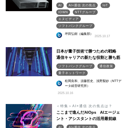
AI
AI×通信 次の焦点
IoT
IOWN
NTTグループ
エヌビディア
ソフトバンクグループ
坪田弘樹（編集部）
2025.10.17
日本が量子技術で勝つための戦略
通信キャリアの新たな役割と勝ち筋
ソフトバンクグループ
通信政策
量子ネットワーク
松岡良和、須藤哲史、浅野梨紗（NTTデ
ータ経営研究所）
2025.10.16
＜特集＞AI×通信 次の焦点は？
ここまで進んだAIOps AIエージェ
ント・アシスタントの活用最前線
AI
AI×通信 次の焦点