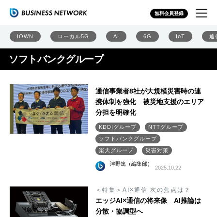
無料会員登録
IOWN
ローカル5G
AI
6G
IoT
通
ソフトバンクグループ
通信事業者8社が大規模災害時の連
携体制を強化 被災地支援のエリア
分担を明確化
KDDIグループ
NTTグループ
ソフトバンクグループ
楽天グループ
災害対策
津野篤（編集部）
2025.10.22
＜特集＞AI×通信 次の焦点は？
エッジAI×通信の将来像 AI推論は
分散・協調型へ