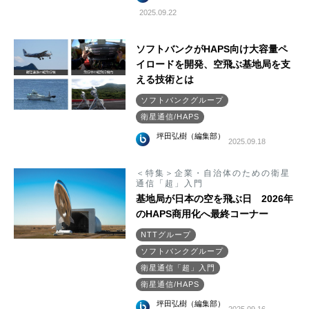
2025.09.22
ソフトバンクがHAPS向け大容量ペ
イロードを開発、空飛ぶ基地局を支
える技術とは
ソフトバンクグループ
衛星通信/HAPS
坪田弘樹（編集部）
2025.09.18
＜特集＞企業・自治体のための衛星
通信「超」入門
基地局が日本の空を飛ぶ日 2026年
のHAPS商用化へ最終コーナー
NTTグループ
ソフトバンクグループ
衛星通信「超」入門
衛星通信/HAPS
坪田弘樹（編集部）