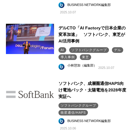
BUSINESS NETWORK編集部
2025.10.07
デルCTO「AI Factoryで日本企業の
変革加速」 ソフトバンク、東芝が
AI活用事例
AI
ソフトバンクグループ
デル
導入事例
東芝
小林憩加（編集部）
2025.10.07
ソフトバンク、成層圏通信HAPS向
け電池パック・太陽電池を2028年度
実証へ
ソフトバンクグループ
衛星通信/HAPS
BUSINESS NETWORK編集部
2025.10.06