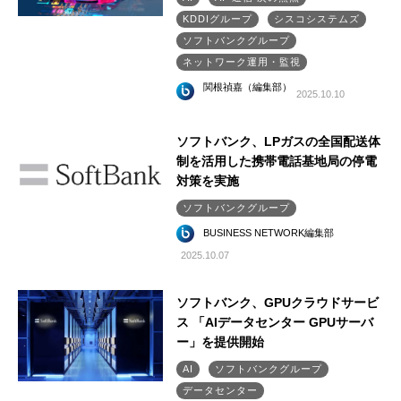
KDDIグループ
シスコシステムズ
ソフトバンクグループ
ネットワーク運用・監視
関根禎嘉（編集部）
2025.10.10
ソフトバンク、LPガスの全国配送体
制を活用した携帯電話基地局の停電
対策を実施
ソフトバンクグループ
BUSINESS NETWORK編集部
2025.10.07
ソフトバンク、GPUクラウドサービ
ス 「AIデータセンター GPUサーバ
ー」を提供開始
AI
ソフトバンクグループ
データセンター