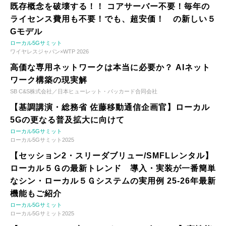
既存概念を破壊する！！ コアサーバー不要！毎年の
ライセンス費用も不要！でも、超安価！ の新しい５
Gモデル
ローカル5Gサミット
ワイヤレスジャパン×WTP 2026
高価な専用ネットワークは本当に必要か？ AIネット
ワーク構築の現実解
SB C&S株式会社／日本ヒューレット・パッカード合同会社
【基調講演・総務省 佐藤移動通信企画官】ローカル
5Gの更なる普及拡大に向けて
ローカル5Gサミット
ローカル5Gサミット2025
【セッション2・スリーダブリュー/SMFLレンタル】
ローカル５Ｇの最新トレンド 導入・実装が一番簡単
なシン・ローカル５Ｇシステムの実用例 25-26年最新
機能もご紹介
ローカル5Gサミット
ローカル5Gサミット2025