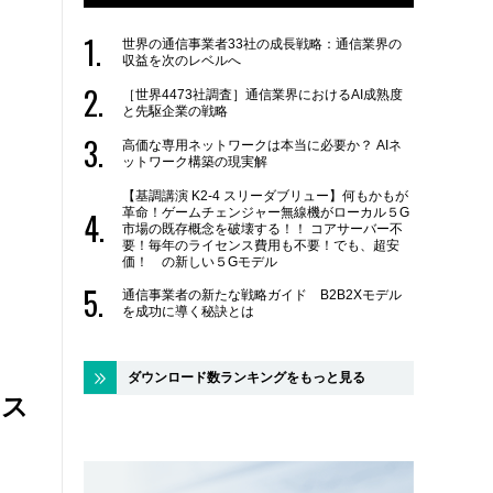
世界の通信事業者33社の成長戦略：通信業界の
収益を次のレベルへ
［世界4473社調査］通信業界におけるAI成熟度
と先駆企業の戦略
高価な専用ネットワークは本当に必要か？ AIネ
ットワーク構築の現実解
【基調講演 K2-4 スリーダブリュー】何もかもが
革命！ゲームチェンジャー無線機がローカル５G
市場の既存概念を破壊する！！ コアサーバー不
要！毎年のライセンス費用も不要！でも、超安
価！ の新しい５Gモデル
通信事業者の新たな戦略ガイド B2B2Xモデル
を成功に導く秘訣とは
ダウンロード数ランキングをもっと見る
シス