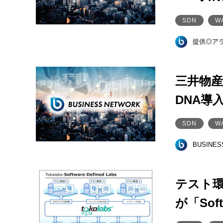
SDN
W
提供◎ア
三井物産
DNA導
SDN
W
BUSINE
テスト
が「Soft