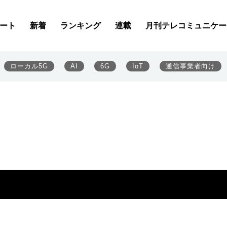
ート
新着
ランキング
連載
月刊テレコミュニケー
ローカル5G
AI
6G
IoT
通信事業者向け