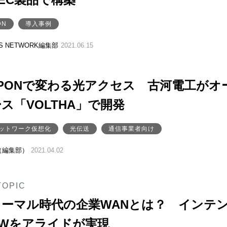
DN
導入事例
SS NETWORK編集部
2021.06.15
PONで変わる光アクセス 古河電工がオ
ス「VOLTHA」で開発
ットワーク仮想化
光伝送
通信事業者向け
（編集部）
2021.04.02
TOPIC
ーマル時代の企業WANとは？ インテ
Wをアライドが実現