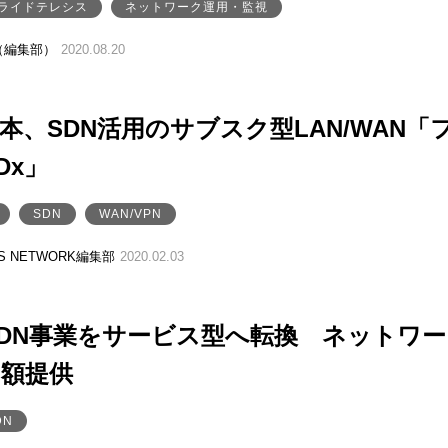
ライドテレシス
ネットワーク運用・監視
（編集部）
2020.08.20
日本、SDN活用のサブスク型LAN/WAN「
Dx」
SDN
WAN/VPN
SS NETWORK編集部
2020.02.03
SDN事業をサービス型へ転換 ネットワ
月額提供
DN