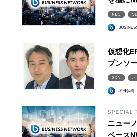
NEC
S
BUSINE
仮想化E
プンソー
SDN
ネ
坪田弘樹
SPECIAL 
ニューノ
ベースN