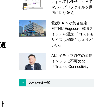
にすべてお任せ! eIMで
マルチプロファイルを動
的に切り替え
愛媛CATVが集合住宅
FTTHにEdgecore ECSス
イッチを選定 「コストも
サイズも機能もちょうど
最適
いい」
AIネイティブ時代の通信
インフラに不可欠な
「Trusted Connectivity」
スペシャル一覧
ト