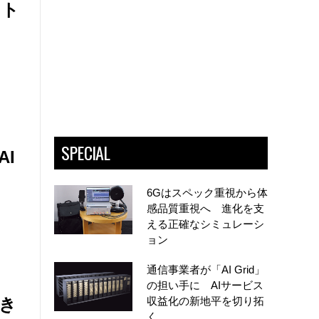
ット
SPECIAL
I
6Gはスペック重視から体
感品質重視へ 進化を支
える正確なシミュレーシ
ョン
通信事業者が「AI Grid」
の担い手に AIサービス
でき
収益化の新地平を切り拓
く