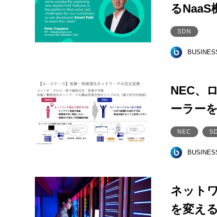
るNaa
SDN
BUSINE
NEC、
ーラー
NEC
S
BUSINE
ネットワ
を変え