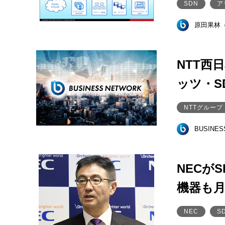
SDN
ア
原田果林
NTT西
ッツ・S
NTTグループ
BUSINE
NECが
機器も
NEC
S