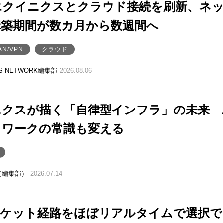
エクイニクスとクラウド接続を刷新、ネ
構築期間が数カ月から数週間へ
AN/VPN
クラウド
SS NETWORK編集部
2026.08.06
クスが描く「自律型インフラ」の未来 A
トワークの常識も変える
（編集部）
2026.07.14
、パケット経路をほぼリアルタイムで選択