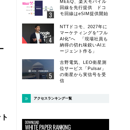
MEEQ、楽天モバイル
回線を先行提供 ドコ
モ回線はeSIM提供開始
NTTドコモ、2027年に
マーケティングを“フル
AI化”へ 「現場社員も
納得の切れ味鋭いAIエ
ー
ージェント作る」
古野電気、LEO衛星測
位サービス「Pulsar」
の衛星から実信号を受
信
アクセスランキング一覧
ント
DOWNLOAD
WHITE PAPER RANKING