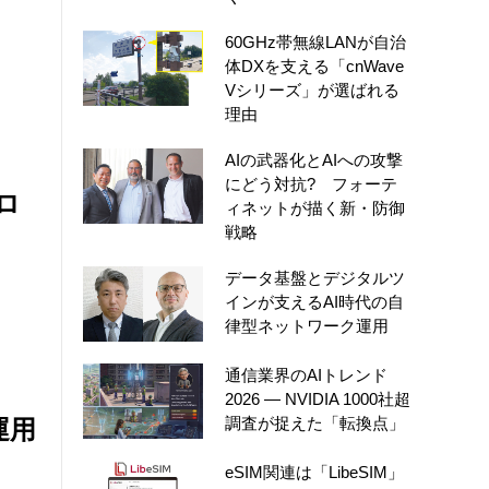
60GHz帯無線LANが自治
体DXを支える「cnWave
Vシリーズ」が選ばれる
理由
AIの武器化とAIへの攻撃
にどう対抗? フォーテ
ロ
ィネットが描く新・防御
戦略
データ基盤とデジタルツ
インが支えるAI時代の自
律型ネットワーク運用
通信業界のAIトレンド
2026 ― NVIDIA 1000社超
調査が捉えた「転換点」
運用
eSIM関連は「LibeSIM」