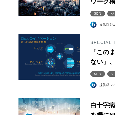
ワーク
SDN
ジ
提供◎ジ
SPECIAL 
「この
ない」
SDN
シ
提供◎シ
白十字病
を機にN