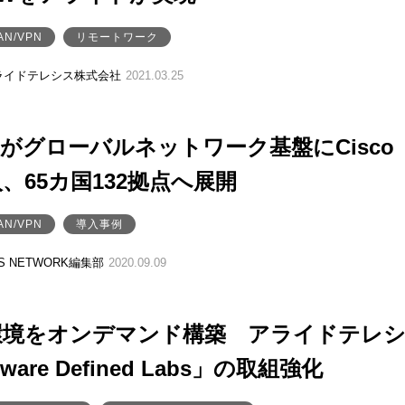
AN/VPN
リモートワーク
ライドテレシス株式会社
2021.03.25
がグローバルネットワーク基盤にCisco
入、65カ国132拠点へ展開
AN/VPN
導入事例
SS NETWORK編集部
2020.09.09
環境をオンデマンド構築 アライドテレ
ware Defined Labs」の取組強化