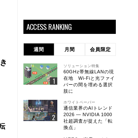
ACCESS RANKING
週間
月間
会員限定
き
ソリューション特集
60GHz帯無線LANの現
在地 Wi-Fiと光ファイ
バーの間を埋める選択
肢に
ホワイトペーパー
通信業界のAIトレンド
2026 ― NVIDIA 1000
社超調査が捉えた「転
転
換点」