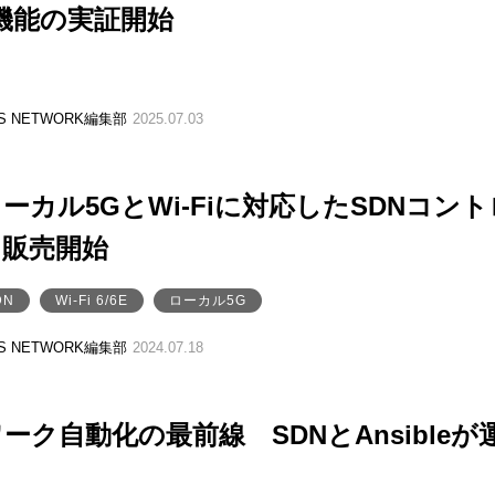
S機能の実証開始
SS NETWORK編集部
2025.07.03
ローカル5GとWi-Fiに対応したSDNコント
を販売開始
DN
Wi-Fi 6/6E
ローカル5G
SS NETWORK編集部
2024.07.18
ーク自動化の最前線 SDNとAnsibleが
る