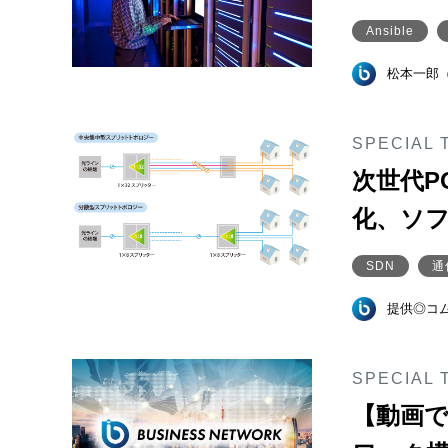
Ansible
松本一郎
SPECIAL 
次世代P
化、ソ
SDN
通
提供◎コ
SPECIAL 
【動画