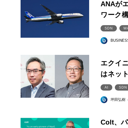
ANAが
ワーク
SDN
W
BUSINE
エクイニ
はネッ
AI
SDN
坪田弘樹
Colt