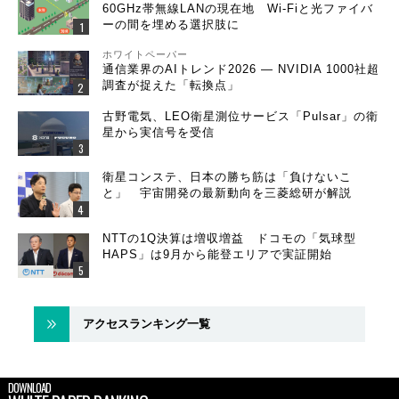
60GHz帯無線LANの現在地 Wi-Fiと光ファイバ
ーの間を埋める選択肢に
ホワイトペーパー
通信業界のAIトレンド2026 ― NVIDIA 1000社超
調査が捉えた「転換点」
古野電気、LEO衛星測位サービス「Pulsar」の衛
星から実信号を受信
衛星コンステ、日本の勝ち筋は「負けないこ
と」 宇宙開発の最新動向を三菱総研が解説
NTTの1Q決算は増収増益 ドコモの「気球型
HAPS」は9月から能登エリアで実証開始
アクセスランキング一覧
DOWNLOAD