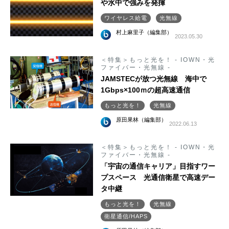
や水中で強みを発揮
ワイヤレス給電
光無線
村上麻里子（編集部）
2023.05.30
＜特集＞もっと光を！ - IOWN・光
ファイバー・光無線 -
JAMSTECが放つ光無線 海中で
1Gbps×100ｍの超高速通信
もっと光を！
光無線
原田果林（編集部）
2022.06.13
＜特集＞もっと光を！ - IOWN・光
ファイバー・光無線 -
「宇宙の通信キャリア」目指すワー
プスペース 光通信衛星で高速デー
タ中継
もっと光を！
光無線
衛星通信/HAPS