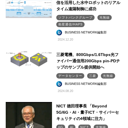
信を活用した水中ロボットのリアル
タイム遠隔制御に成功
ソフトバンクグループ
光無線
衛星通信/HAPS
BUSINESS NETWORK編集部
2024.12.20
三菱電機、800Gbps/1.6Tbps光フ
ァイバー通信用200Gbps pin-PDチ
ップのサンプル提供開始へ
データセンター
三菱
光無線
BUSINESS NETWORK編集部
2024.08.20
NICT 徳田理事長 「Beyond
5G/6G・AI・量子ICT・サイバーセ
キュリティの4領域に注力」
6G
AI
NICT
光無線