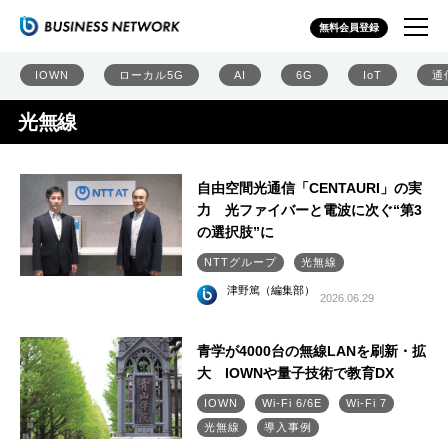
無料会員登録
IOWN
ローカル5G
AI
6G
IoT
通
光無線
自由空間光通信「CENTAURI」の実
力 光ファイバーと電波に次ぐ“第3
の選択肢”に
NTTグループ
光無線
津野篤（編集部）
2026.06.29
青学が4000台の無線LANを刷新・拡
大 IOWNや量子技術で教育DX
IOWN
Wi-Fi 6/6E
Wi-Fi 7
光無線
導入事例