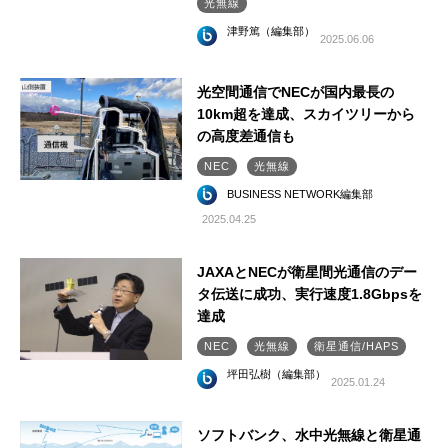
光無線
津野篤（編集部）
2025.06.06
光空間通信でNECが国内最長の
10km超を達成、スカイツリーから
の高度差通信も
NEC
光無線
BUSINESS NETWORK編集部
2025.04.25
JAXAとNECが衛星間光通信のデー
タ伝送に成功、実行速度1.8Gbpsを
達成
NEC
光無線
衛星通信/HAPS
坪田弘樹（編集部）
2025.01.24
ソフトバンク、水中光無線と衛星通