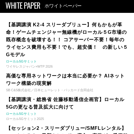
WHITE PAPER
ホワイトペーパー
【基調講演 K2-4 スリーダブリュー】何もかもが革
命！ゲームチェンジャー無線機がローカル５G市場の
既存概念を破壊する！！ コアサーバー不要！毎年の
ライセンス費用も不要！でも、超安価！ の新しい５
Gモデル
ローカル5Gサミット
ワイヤレスジャパン×WTP 2026
高価な専用ネットワークは本当に必要か？ AIネット
ワーク構築の現実解
SB C&S株式会社／日本ヒューレット・パッカード合同会社
【基調講演・総務省 佐藤移動通信企画官】ローカル
5Gの更なる普及拡大に向けて
ローカル5Gサミット
ローカル5Gサミット2025
【セッション2・スリーダブリュー/SMFLレンタル】