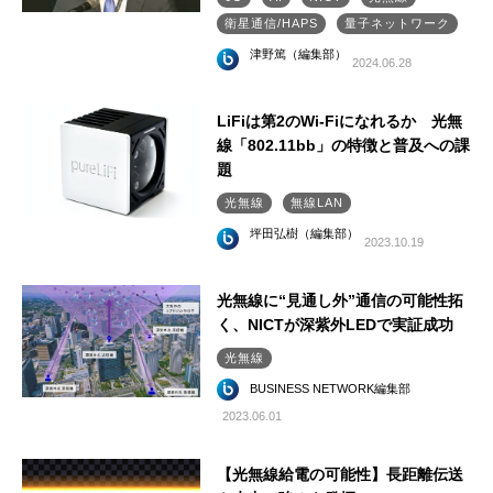
衛星通信/HAPS
量子ネットワーク
津野篤（編集部）
2024.06.28
LiFiは第2のWi-Fiになれるか 光無
線「802.11bb」の特徴と普及への課
題
光無線
無線LAN
坪田弘樹（編集部）
2023.10.19
光無線に“見通し外”通信の可能性拓
く、NICTが深紫外LEDで実証成功
光無線
BUSINESS NETWORK編集部
2023.06.01
【光無線給電の可能性】長距離伝送