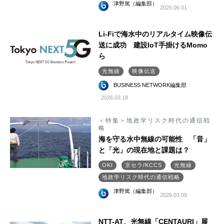
津野篤（編集部）
2026.06.01
Li-Fiで海水中のリアルタイム映像伝
送に成功 建設IoT手掛けるMomo
ら
光無線
映像伝送
BUSINESS NETWORK編集部
2026.03.18
＜特集＞地政学リスク時代の通信戦
略
海を守る水中無線の可能性 「音」
と「光」の現在地と課題は？
OKI
京セラ/KCCS
光無線
地政学リスク時代の通信戦略
津野篤（編集部）
2026.03.09
NTT-AT、光無線「CENTAURI」展