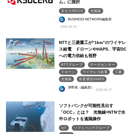
ム」に採択
京セラ/KCCS
光無線
BUSINESS NETWORK編集部
2025.09.24
NTTと三菱重工が“1km”のワイヤレ
ス給電 ドローンやHAPS、宇宙DC
への電力供給も視野
NTTグループ
データセンター
ドローン
ワイヤレス給電
三菱
光無線
衛星通信/HAPS
津野篤（編集部）
2025.09.17
ソフトバンクが可能性見出す
「OCC」とは？ 光無線×NTNで水
中ロボットを遠隔操作
IoT
ソフトバンクグループ