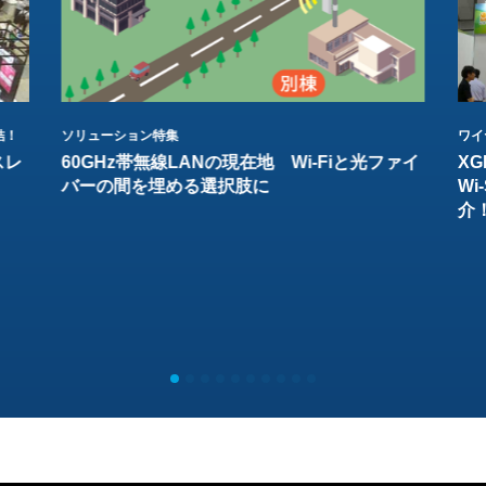
結！
ソリューション特集
ワイ
スレ
60GHz帯無線LANの現在地 Wi-Fiと光ファイ
XG
バーの間を埋める選択肢に
W
介