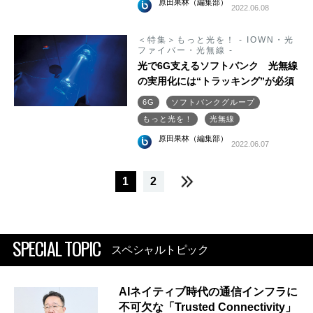
原田果林（編集部）
2022.06.08
＜特集＞もっと光を！ - IOWN・光
ファイバー・光無線 -
光で6G支えるソフトバンク 光無線
の実用化には“トラッキング”が必須
6G
ソフトバンクグループ
もっと光を！
光無線
原田果林（編集部）
2022.06.07
1
2
SPECIAL TOPIC
スペシャルトピック
AIネイティブ時代の通信インフラに
不可欠な「Trusted Connectivity」