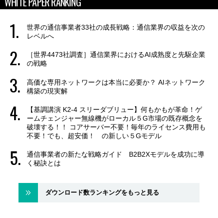
WHITE PAPER RANKING
世界の通信事業者33社の成長戦略：通信業界の収益を次の
レベルへ
［世界4473社調査］通信業界におけるAI成熟度と先駆企業
の戦略
高価な専用ネットワークは本当に必要か？ AIネットワーク
構築の現実解
【基調講演 K2-4 スリーダブリュー】何もかもが革命！ゲ
ームチェンジャー無線機がローカル５G市場の既存概念を
破壊する！！ コアサーバー不要！毎年のライセンス費用も
不要！でも、超安価！ の新しい５Gモデル
通信事業者の新たな戦略ガイド B2B2Xモデルを成功に導
く秘訣とは
ダウンロード数ランキングをもっと見る