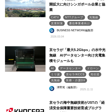
開拡大に向けシンガポール企業と協
業
CATV
NTTグループ
光無線
災害対策
通信事業者向け
BUSINESS NETWORK編集部
2026.03.04
京セラが「最大5.2Gbps」の水中光
無線 AIデータセンター向け光電集
積モジュールも
AI
データセンター
ドローン
ミリ波
京セラ/KCCS
光伝送
光無線
医療・介護DX
津野篤（編集部）
2025.11.11
京セラの海中無線技術がJSTの「経
済安全保障重要技術育成プログラ