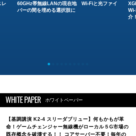
スレ
60GHz帯無線LANの現在地 Wi-Fiと光ファイ
XG
バーの間を埋める選択肢に
W
介
WHITE PAPER
ホワイトペーパー
【基調講演 K2-4 スリーダブリュー】何もかもが革
命！ゲームチェンジャー無線機がローカル５G市場の
既存概念を破壊する！！ コアサーバー不要！毎年の