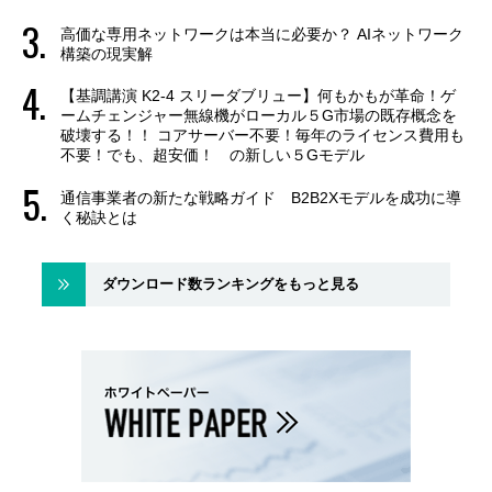
高価な専用ネットワークは本当に必要か？ AIネットワーク
構築の現実解
【基調講演 K2-4 スリーダブリュー】何もかもが革命！ゲ
ームチェンジャー無線機がローカル５G市場の既存概念を
破壊する！！ コアサーバー不要！毎年のライセンス費用も
不要！でも、超安価！ の新しい５Gモデル
通信事業者の新たな戦略ガイド B2B2Xモデルを成功に導
く秘訣とは
ダウンロード数ランキングをもっと見る