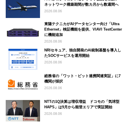
ネットワーク構築期間が数カ月から数週間へ
2026.08.06
東陽テクニカがAIデータセンター向け「Ultra
Ethernet」検証機能を提供、VIAVI TestCenter
に機能追加
2026.08.06
NRIセキュア、独自開発のAI統制基盤を導入し
たSOCサービスを運用開始
2026.08.06
総務省の「ワット・ビット連携関連実証」に7
機関が採択
2026.08.06
NTTの1Q決算は増収増益 ドコモの「気球型
HAPS」は9月から能登エリアで実証開始
2026.08.06