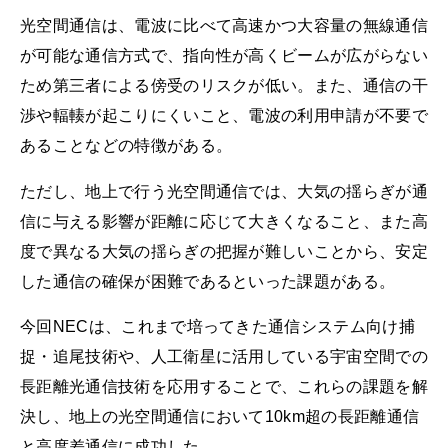
光空間通信は、電波に比べて高速かつ大容量の無線通信
が可能な通信方式で、指向性が高くビームが広がらない
ため第三者による傍受のリスクが低い。また、通信の干
渉や輻輳が起こりにくいこと、電波の利用申請が不要で
あることなどの特徴がある。
ただし、地上で行う光空間通信では、大気の揺らぎが通
信に与える影響が距離に応じて大きくなること、また高
度で異なる大気の揺らぎの把握が難しいことから、安定
した通信の確保が困難であるといった課題がある。
今回NECは、これまで培ってきた通信システム向け捕
捉・追尾技術や、人工衛星に活用している宇宙空間での
長距離光通信技術を応用することで、これらの課題を解
決し、地上の光空間通信において10km超の長距離通信
と高度差通信に成功した。