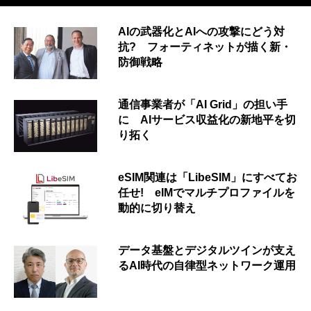
AIの武器化とAIへの攻撃にどう対
抗? フォーティネットが描く新・
防御戦略
通信事業者が「AI Grid」の担い手
に AIサービス収益化の新地平を切
り拓く
eSIM関連は「LibeSIM」にすべてお
任せ! eIMでマルチプロファイルを
動的に切り替え
データ基盤とデジタルツインが支え
るAI時代の自律型ネットワーク運用