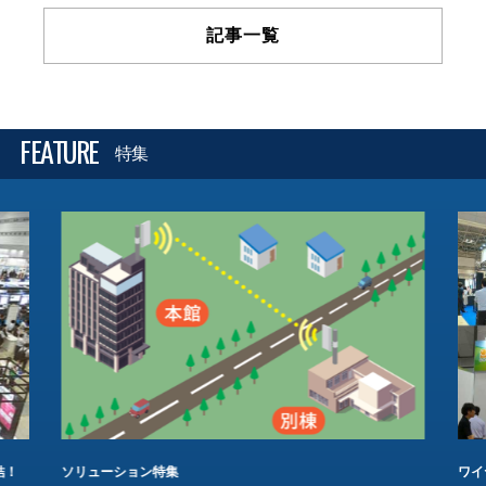
記事一覧
FEATURE
特集
結！
ソリューション特集
ワイ