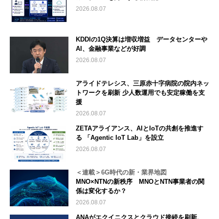
2026.08.07
KDDIの1Q決算は増収増益 データセンターや
AI、金融事業などが好調
2026.08.07
アライドテレシス、三原赤十字病院の院内ネッ
トワークを刷新 少人数運用でも安定稼働を支
援
2026.08.07
ZETAアライアンス、AIとIoTの共創を推進す
る 「Agentic IoT Lab」を設立
2026.08.07
＜連載＞6G時代の新・業界地図
MNO×NTNの新秩序 MNOとNTN事業者の関
係は変化するか？
2026.08.07
ANAがエクイニクスとクラウド接続を刷新、