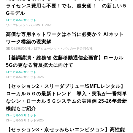
ライセンス費用も不要！でも、超安価！ の新しい５
Gモデル
ローカル5Gサミット
ワイヤレスジャパン×WTP 2026
高価な専用ネットワークは本当に必要か？ AIネット
ワーク構築の現実解
SB C&S株式会社／日本ヒューレット・パッカード合同会社
【基調講演・総務省 佐藤移動通信企画官】ローカル
5Gの更なる普及拡大に向けて
ローカル5Gサミット
ローカル5Gサミット2025
【セッション2・スリーダブリュー/SMFLレンタル】
ローカル５Ｇの最新トレンド 導入・実装が一番簡単
なシン・ローカル５Ｇシステムの実用例 25-26年最新
機能もご紹介
ローカル5Gサミット
ローカル5Gサミット2025
【セッション3・京セラみらいエンビジョン】高性能