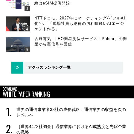
線はeSIM提供開始
NTTドコモ、2027年にマーケティングを“フルAI
化”へ 「現場社員も納得の切れ味鋭いAIエージ
ェント作る」
古野電気、LEO衛星測位サービス「Pulsar」の衛
星から実信号を受信
アクセスランキング一覧
DOWNLOAD
WHITE PAPER RANKING
世界の通信事業者33社の成長戦略：通信業界の収益を次の
レベルへ
［世界4473社調査］通信業界におけるAI成熟度と先駆企業
の戦略