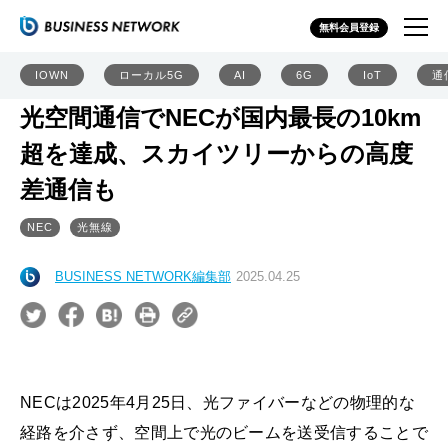
無料会員登録
IOWN
ローカル5G
AI
6G
IoT
通
光空間通信でNECが国内最長の10km
超を達成、スカイツリーからの高度
差通信も
NEC
光無線
BUSINESS NETWORK編集部
2025.04.25
NECは2025年4月25日、光ファイバーなどの物理的な
経路を介さず、空間上で光のビームを送受信することで