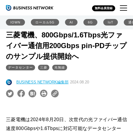
無料会員登録
IOWN
ローカル5G
AI
6G
IoT
通
三菱電機、800Gbps/1.6Tbps光ファ
イバー通信用200Gbps pin-PDチップ
のサンプル提供開始へ
データセンター
三菱
光無線
BUSINESS NETWORK編集部
2024.08.20
三菱電機は2024年8月20日、次世代の光ファイバー通信
速度800Gbpsや1.6Tbpsに対応可能なデータセンター