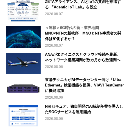
ZETAアライアンス、AIとIoTの共創を推進す
る 「Agentic IoT Lab」を設立
2026.08.07
＜連載＞6G時代の新・業界地図
MNO×NTNの新秩序 MNOとNTN事業者の関
係は変化するか？
2026.08.07
ANAがエクイニクスとクラウド接続を刷新、
ネットワーク構築期間が数カ月から数週間へ
2026.08.06
東陽テクニカがAIデータセンター向け「Ultra
Ethernet」検証機能を提供、VIAVI TestCenter
に機能追加
2026.08.06
NRIセキュア、独自開発のAI統制基盤を導入し
たSOCサービスを運用開始
2026.08.06