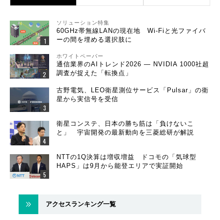
ソリューション特集
60GHz帯無線LANの現在地 Wi-Fiと光ファイバ
ーの間を埋める選択肢に
ホワイトペーパー
通信業界のAIトレンド2026 ― NVIDIA 1000社超
調査が捉えた「転換点」
古野電気、LEO衛星測位サービス「Pulsar」の衛
星から実信号を受信
衛星コンステ、日本の勝ち筋は「負けないこ
と」 宇宙開発の最新動向を三菱総研が解説
NTTの1Q決算は増収増益 ドコモの「気球型
HAPS」は9月から能登エリアで実証開始
アクセスランキング一覧