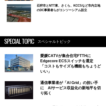
石狩市とNTT東、さくら、KCCSなど市内立地
のDC事業者らがコンソーシアム設立
SPECIAL TOPIC
スペシャルトピック
愛媛CATVが集合住宅FTTHに
Edgecore ECSスイッチを選定
「コストもサイズも機能もちょうど
いい」
通信事業者が「AI Grid」の担い手
に AIサービス収益化の新地平を切
り拓く