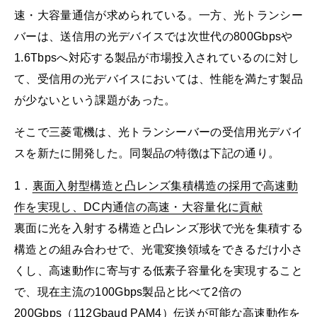
速・大容量通信が求められている。一方、光トランシー
バーは、送信用の光デバイスでは次世代の800Gbpsや
1.6Tbpsへ対応する製品が市場投入されているのに対し
て、受信用の光デバイスにおいては、性能を満たす製品
が少ないという課題があった。
そこで三菱電機は、光トランシーバーの受信用光デバイ
スを新たに開発した。同製品の特徴は下記の通り。
1．
裏面入射型構造と凸レンズ集積構造の採用で高速動
作を実現し、DC内通信の高速・大容量化に貢献
裏面に光を入射する構造と凸レンズ形状で光を集積する
構造との組み合わせで、光電変換領域をできるだけ小さ
くし、高速動作に寄与する低素子容量化を実現すること
で、現在主流の100Gbps製品と比べて2倍の
200Gbps（112Gbaud PAM4）伝送が可能な高速動作を