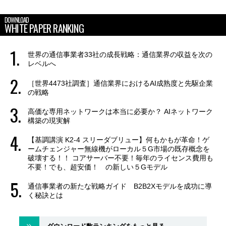
DOWNLOAD
WHITE PAPER RANKING
世界の通信事業者33社の成長戦略：通信業界の収益を次の
レベルへ
［世界4473社調査］通信業界におけるAI成熟度と先駆企業
の戦略
高価な専用ネットワークは本当に必要か？ AIネットワーク
構築の現実解
【基調講演 K2-4 スリーダブリュー】何もかもが革命！ゲ
ームチェンジャー無線機がローカル５G市場の既存概念を
破壊する！！ コアサーバー不要！毎年のライセンス費用も
不要！でも、超安価！ の新しい５Gモデル
通信事業者の新たな戦略ガイド B2B2Xモデルを成功に導
く秘訣とは