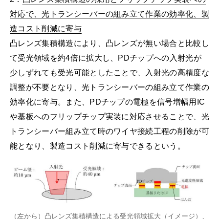
対応で、光トランシーバーの組み立て作業の効率化、製
造コスト削減に寄与
凸レンズ集積構造により、凸レンズが無い場合と比較し
て受光領域を約4倍に拡大し、PDチップへの入射光が
少しずれても受光可能としたことで、入射光の高精度な
調整が不要となり、光トランシーバーの組み立て作業の
効率化に寄与。また、PDチップの電極を信号増幅用IC
や基板へのフリップチップ実装に対応させることで、光
トランシーバー組み立て時のワイヤ接続工程の削除が可
能となり、製造コスト削減に寄与できるという。
（左から）凸レンズ集積構造による受光領域拡大（イメージ）、