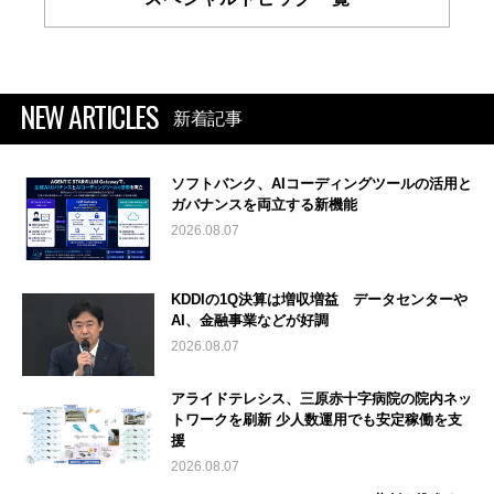
NEW ARTICLES
新着記事
ソフトバンク、AIコーディングツールの活用と
ガバナンスを両立する新機能
2026.08.07
KDDIの1Q決算は増収増益 データセンターや
AI、金融事業などが好調
2026.08.07
アライドテレシス、三原赤十字病院の院内ネッ
トワークを刷新 少人数運用でも安定稼働を支
援
2026.08.07