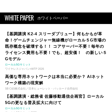
WHITE PAPER
ホワイトペーパー
【基調講演 K2-4 スリーダブリュー】何もかもが革
命！ゲームチェンジャー無線機がローカル５G市場の
既存概念を破壊する！！ コアサーバー不要！毎年の
ライセンス費用も不要！でも、超安価！ の新しい５
Gモデル
ローカル5Gサミット
ワイヤレスジャパン×WTP 2026
高価な専用ネットワークは本当に必要か？ AIネット
ワーク構築の現実解
SB C&S株式会社／日本ヒューレット・パッカード合同会社
【基調講演・総務省 佐藤移動通信企画官】ローカル
5Gの更なる普及拡大に向けて
ローカル5Gサミット