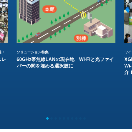
結！
ソリューション特集
ワイ
スレ
60GHz帯無線LANの現在地 Wi-Fiと光ファイ
XG
バーの間を埋める選択肢に
W
介