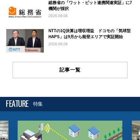
総務省の「ワット・ビット連携関連実証」に7
機関が採択
2026.08.06
NTTの1Q決算は増収増益 ドコモの「気球型
HAPS」は9月から能登エリアで実証開始
2026.08.06
記事一覧
FEATURE
特集