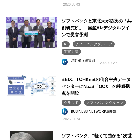
2026.08.03
ソフトバンクと東北大が防災の「共
創研究所」 国産AI×デジタルツイ
ンで災害予測
AI
ソフトバンクグループ
災害対策
津野篤（編集部）
2026.07.27
BBIX、TOHKnetの仙台中央データ
センターにNaaS「OCX」の接続拠
点を開設
クラウド
ソフトバンクグループ
BUSINESS NETWORK編集部
2026.07.24
ソフトバンク、“軽くて曲がる”次世