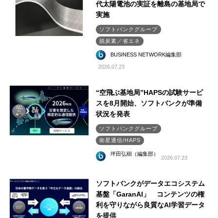
代太陽電池の実証を離島の基地局で
実施
ソフトバンクグループ
脱炭素／省エネ
BUSINESS NETWORK編集部
2026.07.23
“空飛ぶ基地局”HAPSの試験サービ
スを8月開始、ソフトバンクが準備
状況を発表
ソフトバンクグループ
衛星通信/HAPS
坪田弘樹（編集部）
2026.07.23
ソフトバンクがデータエコシステム
基盤「GaranAI」 コンテンツの権
利を守りながら良質なAI学習データ
を提供