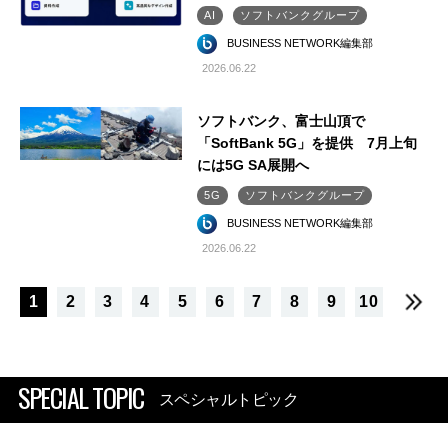
AI
ソフトバンクグループ
BUSINESS NETWORK編集部
2026.06.22
ソフトバンク、富士山頂で
「SoftBank 5G」を提供 7月上旬
には5G SA展開へ
5G
ソフトバンクグループ
BUSINESS NETWORK編集部
2026.06.22
1
2
3
4
5
6
7
8
9
10
SPECIAL TOPIC
スペシャルトピック