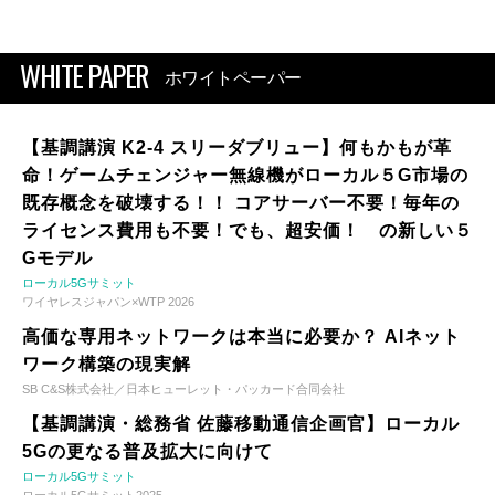
WHITE PAPER
ホワイトペーパー
【基調講演 K2-4 スリーダブリュー】何もかもが革
命！ゲームチェンジャー無線機がローカル５G市場の
既存概念を破壊する！！ コアサーバー不要！毎年の
ライセンス費用も不要！でも、超安価！ の新しい５
Gモデル
ローカル5Gサミット
ワイヤレスジャパン×WTP 2026
高価な専用ネットワークは本当に必要か？ AIネット
ワーク構築の現実解
SB C&S株式会社／日本ヒューレット・パッカード合同会社
【基調講演・総務省 佐藤移動通信企画官】ローカル
5Gの更なる普及拡大に向けて
ローカル5Gサミット