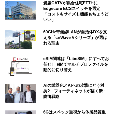
愛媛CATVが集合住宅FTTHに
Edgecore ECSスイッチを選定
「コストもサイズも機能もちょうど
いい」
60GHz帯無線LANが自治体DXを支
える「cnWave Vシリーズ」が選ば
れる理由
eSIM関連は「LibeSIM」にすべてお
任せ! eIMでマルチプロファイルを
動的に切り替え
AIの武器化とAIへの攻撃にどう対
抗? フォーティネットが描く新・
防御戦略
6Gはスペック重視から体感品質重