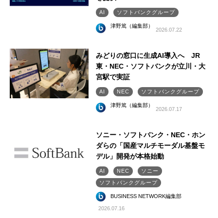
AI
ソフトバンクグループ
津野篤（編集部）
2026.07.22
みどりの窓口に生成AI導入へ JR
東・NEC・ソフトバンクが立川・大
宮駅で実証
AI
NEC
ソフトバンクグループ
津野篤（編集部）
2026.07.17
ソニー・ソフトバンク・NEC・ホン
ダらの「国産マルチモーダル基盤モ
デル」開発が本格始動
AI
NEC
ソニー
ソフトバンクグループ
BUSINESS NETWORK編集部
2026.07.16