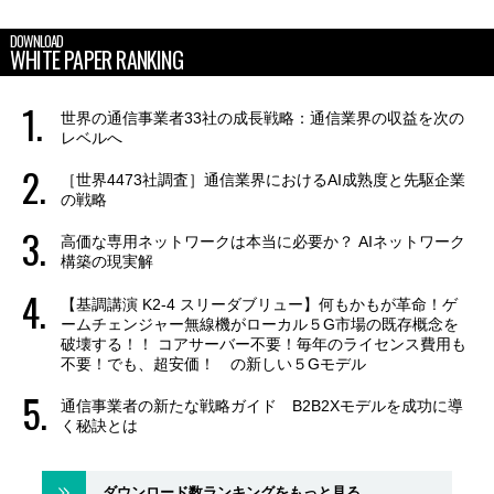
DOWNLOAD
WHITE PAPER RANKING
世界の通信事業者33社の成長戦略：通信業界の収益を次の
レベルへ
［世界4473社調査］通信業界におけるAI成熟度と先駆企業
の戦略
高価な専用ネットワークは本当に必要か？ AIネットワーク
構築の現実解
【基調講演 K2-4 スリーダブリュー】何もかもが革命！ゲ
ームチェンジャー無線機がローカル５G市場の既存概念を
破壊する！！ コアサーバー不要！毎年のライセンス費用も
不要！でも、超安価！ の新しい５Gモデル
通信事業者の新たな戦略ガイド B2B2Xモデルを成功に導
く秘訣とは
ダウンロード数ランキングをもっと見る