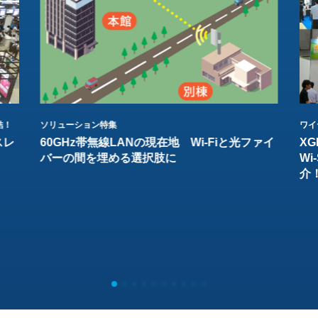
結！
ソリューション特集
ワイ
スレ
60GHz帯無線LANの現在地 Wi-Fiと光ファイ
XG
バーの間を埋める選択肢に
W
介