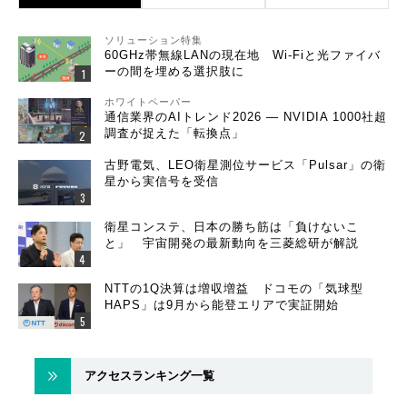
ソリューション特集
60GHz帯無線LANの現在地 Wi-Fiと光ファイバ
ーの間を埋める選択肢に
ホワイトペーパー
通信業界のAIトレンド2026 ― NVIDIA 1000社超
調査が捉えた「転換点」
古野電気、LEO衛星測位サービス「Pulsar」の衛
星から実信号を受信
衛星コンステ、日本の勝ち筋は「負けないこ
と」 宇宙開発の最新動向を三菱総研が解説
NTTの1Q決算は増収増益 ドコモの「気球型
HAPS」は9月から能登エリアで実証開始
アクセスランキング一覧