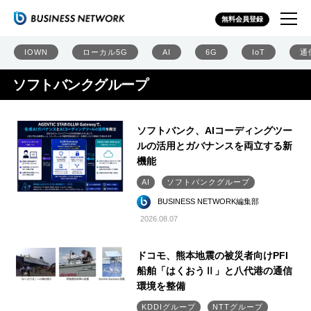
無料会員登録
IOWN
ローカル5G
AI
6G
IoT
通
ソフトバンクグループ
ソフトバンク、AIコーディングツー
ルの活用とガバナンスを両立する新
機能
AI
ソフトバンクグループ
BUSINESS NETWORK編集部
2026.08.07
ドコモ、熊本地震の被災者向けPFI
船舶「はくおうⅡ」と八代港の通信
環境を整備
KDDIグループ
NTTグループ