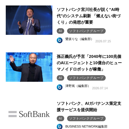
ソフトバンク宮川社長が説く“AI時
代”のシステム刷新 「燃えない街づ
くり」の発想が重要
AI
ソフトバンクグループ
鷺坂りな（編集部）
2026.07.15
孫正義氏が予言「2040年に100兆個
のAIエージェントと10億台のヒュー
マノイドロボットが稼働」
AI
ソフトバンクグループ
津野篤（編集部）
2026.07.14
ソフトバンク、AIガバナンス策定支
援サービスを提供開始
AI
ソフトバンクグループ
BUSINESS NETWORK編集部