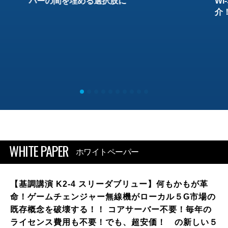
バーの間を埋める選択肢に
W
介
WHITE PAPER
ホワイトペーパー
【基調講演 K2-4 スリーダブリュー】何もかもが革
命！ゲームチェンジャー無線機がローカル５G市場の
既存概念を破壊する！！ コアサーバー不要！毎年の
ライセンス費用も不要！でも、超安価！ の新しい５