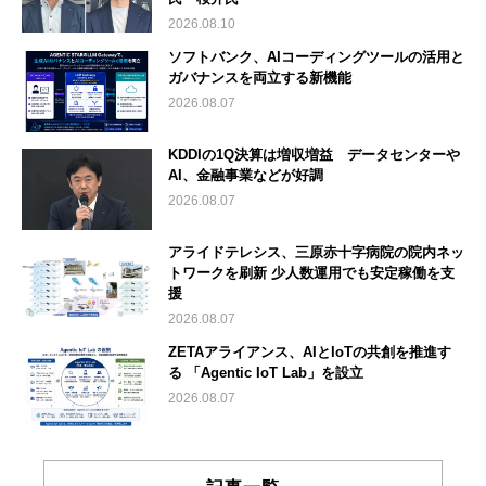
2026.08.10
ソフトバンク、AIコーディングツールの活用と
ガバナンスを両立する新機能
2026.08.07
KDDIの1Q決算は増収増益 データセンターや
AI、金融事業などが好調
2026.08.07
アライドテレシス、三原赤十字病院の院内ネッ
トワークを刷新 少人数運用でも安定稼働を支
援
2026.08.07
ZETAアライアンス、AIとIoTの共創を推進す
る 「Agentic IoT Lab」を設立
2026.08.07