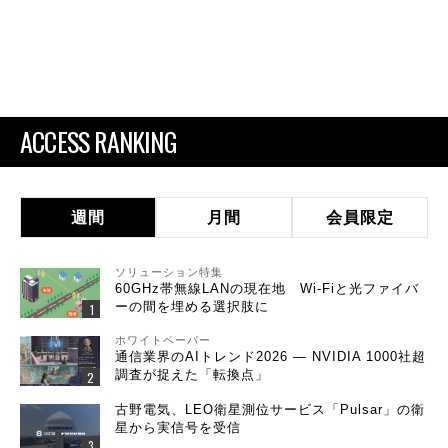
ACCESS RANKING
週間
月間
会員限定
ソリューション特集
60GHz帯無線LANの現在地 Wi-Fiと光ファイバ
ーの間を埋める選択肢に
ホワイトペーパー
通信業界のAIトレンド2026 ― NVIDIA 1000社超
調査が捉えた「転換点」
古野電気、LEO衛星測位サービス「Pulsar」の衛
星から実信号を受信