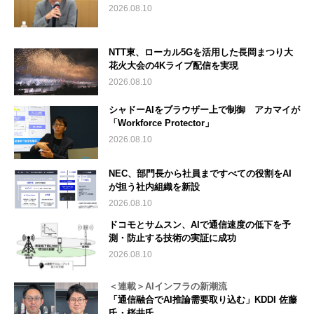
2026.08.10
NTT東、ローカル5Gを活用した長岡まつり大
花火大会の4Kライブ配信を実現
2026.08.10
シャドーAIをブラウザー上で制御 アカマイが
「Workforce Protector」
2026.08.10
NEC、部門長から社員まですべての役割をAI
が担う社内組織を新設
2026.08.10
ドコモとサムスン、AIで通信速度の低下を予
測・防止する技術の実証に成功
2026.08.10
＜連載＞AIインフラの新潮流
「通信融合でAI推論需要取り込む」KDDI 佐藤
氏・桜井氏