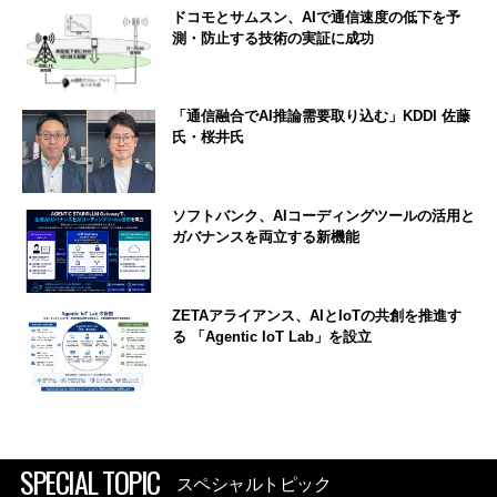
ドコモとサムスン、AIで通信速度の低下を予
測・防止する技術の実証に成功
「通信融合でAI推論需要取り込む」KDDI 佐藤
氏・桜井氏
ソフトバンク、AIコーディングツールの活用と
ガバナンスを両立する新機能
ZETAアライアンス、AIとIoTの共創を推進す
る 「Agentic IoT Lab」を設立
SPECIAL TOPIC
スペシャルトピック