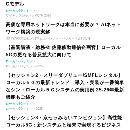
Gモデル
ローカル5Gサミット
ワイヤレスジャパン×WTP 2026
高価な専用ネットワークは本当に必要か？ AIネット
ワーク構築の現実解
SB C&S株式会社／日本ヒューレット・パッカード合同会社
【基調講演・総務省 佐藤移動通信企画官】ローカル
5Gの更なる普及拡大に向けて
ローカル5Gサミット
ローカル5Gサミット2025
【セッション2・スリーダブリュー/SMFLレンタル】
ローカル５Ｇの最新トレンド 導入・実装が一番簡単
なシン・ローカル５Ｇシステムの実用例 25-26年最新
機能もご紹介
ローカル5Gサミット
ローカル5Gサミット2025
【セッション3・京セラみらいエンビジョン】高性能
ローカル5G：新システムと端末で実現するビジネス