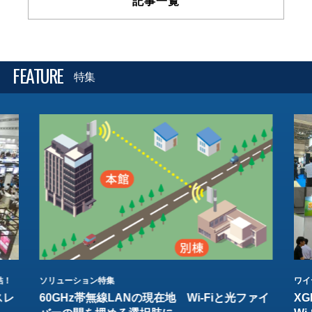
記事一覧
FEATURE
特集
結！
ソリューション特集
ワイ
スレ
60GHz帯無線LANの現在地 Wi-Fiと光ファイ
XG