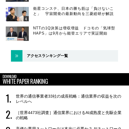
衛星コンステ、日本の勝ち筋は「負けないこ
と」 宇宙開発の最新動向を三菱総研が解説
NTTの1Q決算は増収増益 ドコモの「気球型
HAPS」は9月から能登エリアで実証開始
アクセスランキング一覧
DOWNLOAD
WHITE PAPER RANKING
世界の通信事業者33社の成長戦略：通信業界の収益を次の
レベルへ
［世界4473社調査］通信業界におけるAI成熟度と先駆企業
の戦略
高価な専用ネットワークは本当に必要か？ AIネットワーク