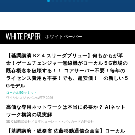
WHITE PAPER
ホワイトペーパー
【基調講演 K2-4 スリーダブリュー】何もかもが革
命！ゲームチェンジャー無線機がローカル５G市場の
既存概念を破壊する！！ コアサーバー不要！毎年の
ライセンス費用も不要！でも、超安価！ の新しい５
Gモデル
ローカル5Gサミット
ワイヤレスジャパン×WTP 2026
高価な専用ネットワークは本当に必要か？ AIネット
ワーク構築の現実解
SB C&S株式会社／日本ヒューレット・パッカード合同会社
【基調講演・総務省 佐藤移動通信企画官】ローカル