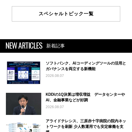
スペシャルトピック一覧
NEW ARTICLES
新着記事
ソフトバンク、AIコーディングツールの活用と
ガバナンスを両立する新機能
2026.08.07
KDDIの1Q決算は増収増益 データセンターや
AI、金融事業などが好調
2026.08.07
アライドテレシス、三原赤十字病院の院内ネッ
トワークを刷新 少人数運用でも安定稼働を支