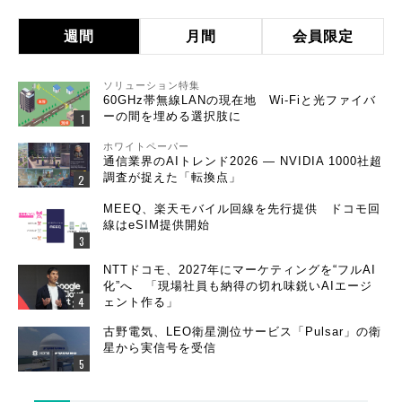
週間
月間
会員限定
ソリューション特集
60GHz帯無線LANの現在地 Wi-Fiと光ファイバ
ーの間を埋める選択肢に
ホワイトペーパー
通信業界のAIトレンド2026 ― NVIDIA 1000社超
調査が捉えた「転換点」
MEEQ、楽天モバイル回線を先行提供 ドコモ回
線はeSIM提供開始
NTTドコモ、2027年にマーケティングを“フルAI
化”へ 「現場社員も納得の切れ味鋭いAIエージ
ェント作る」
古野電気、LEO衛星測位サービス「Pulsar」の衛
星から実信号を受信