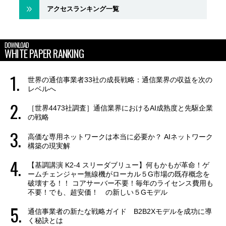
アクセスランキング一覧
DOWNLOAD
WHITE PAPER RANKING
世界の通信事業者33社の成長戦略：通信業界の収益を次の
レベルへ
［世界4473社調査］通信業界におけるAI成熟度と先駆企業
の戦略
高価な専用ネットワークは本当に必要か？ AIネットワーク
構築の現実解
【基調講演 K2-4 スリーダブリュー】何もかもが革命！ゲ
ームチェンジャー無線機がローカル５G市場の既存概念を
破壊する！！ コアサーバー不要！毎年のライセンス費用も
不要！でも、超安価！ の新しい５Gモデル
通信事業者の新たな戦略ガイド B2B2Xモデルを成功に導
く秘訣とは