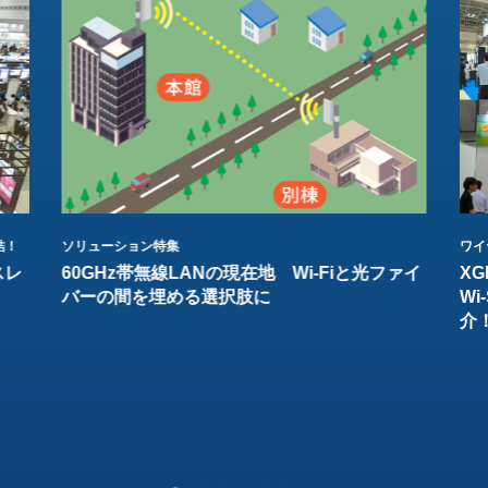
結！
ソリューション特集
ワイ
スレ
60GHz帯無線LANの現在地 Wi-Fiと光ファイ
XG
バーの間を埋める選択肢に
W
介