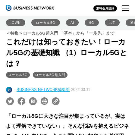
無料会員登録
IOWN
ローカル5G
AI
6G
IoT
通
＜特集＞ローカル5G超入門 「基本」から「一歩先」まで
これだけは知っておきたい！ローカ
ル5Gの基礎知識 （1）ローカル5Gと
は？
ローカル5G
ローカル5G超入門
BUSINESS NETWORK編集部
2022.03.11
「ローカル5Gに大きな注目が集まっているが、実は
よく理解できていない」。そんな悩みを抱えるビジネ