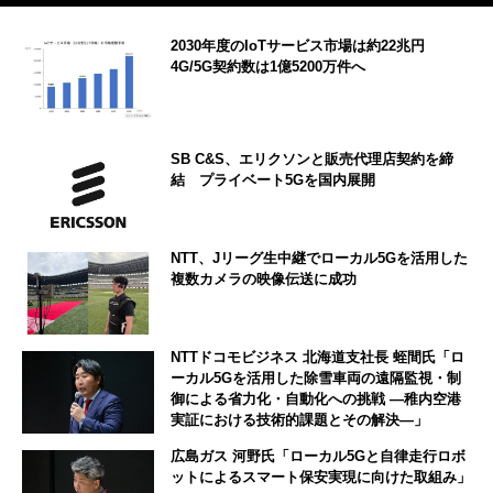
2030年度のIoTサービス市場は約22兆円
4G/5G契約数は1億5200万件へ
SB C&S、エリクソンと販売代理店契約を締
結 プライベート5Gを国内展開
NTT、Jリーグ生中継でローカル5Gを活用した
複数カメラの映像伝送に成功
NTTドコモビジネス 北海道支社長 蛭間氏「ロ
ーカル5Gを活用した除雪車両の遠隔監視・制
御による省力化・自動化への挑戦 ―稚内空港
実証における技術的課題とその解決―」
広島ガス 河野氏「ローカル5Gと自律走行ロボ
ットによるスマート保安実現に向けた取組み」