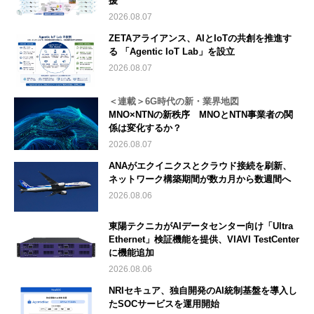
援
2026.08.07
ZETAアライアンス、AIとIoTの共創を推進す
る 「Agentic IoT Lab」を設立
2026.08.07
＜連載＞6G時代の新・業界地図
MNO×NTNの新秩序 MNOとNTN事業者の関
係は変化するか？
2026.08.07
ANAがエクイニクスとクラウド接続を刷新、
ネットワーク構築期間が数カ月から数週間へ
2026.08.06
東陽テクニカがAIデータセンター向け「Ultra
Ethernet」検証機能を提供、VIAVI TestCenter
に機能追加
2026.08.06
NRIセキュア、独自開発のAI統制基盤を導入し
たSOCサービスを運用開始