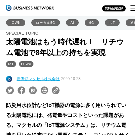
無料会員登録
IOWN
ローカル5G
AI
6G
IoT
通
SPECIAL TOPIC
太陽電池はもう時代遅れ！ リチウ
ム電池で8年以上の持ちを実現
IoT
LPWA
提供◎マクセル株式会社
2020.10.23
防災用水位計などIoT機器の電源に多く用いられてい
る太陽電池には、発電量やコストといった課題があ
る。マクセルの「IoT電源システム」は、リチウム電