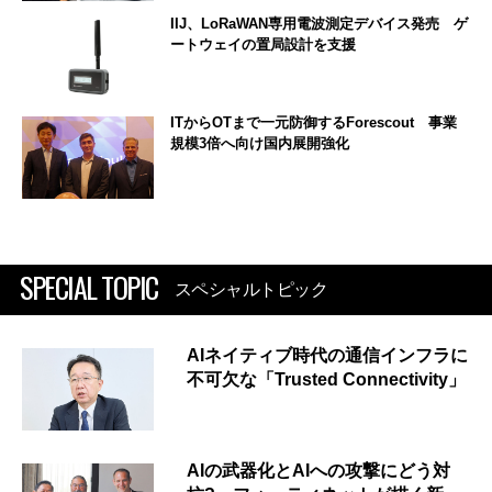
IIJ、LoRaWAN専用電波測定デバイス発売 ゲ
ートウェイの置局設計を支援
ITからOTまで一元防御するForescout 事業
規模3倍へ向け国内展開強化
SPECIAL TOPIC
スペシャルトピック
AIネイティブ時代の通信インフラに
不可欠な「Trusted Connectivity」
AIの武器化とAIへの攻撃にどう対