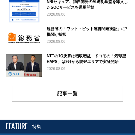
NRIセキュア、独自開発のAI統制基盤を導入し
たSOCサービスを運用開始
2026.08.06
総務省の「ワット・ビット連携関連実証」に7
機関が採択
2026.08.06
NTTの1Q決算は増収増益 ドコモの「気球型
HAPS」は9月から能登エリアで実証開始
2026.08.06
記事一覧
FEATURE
特集