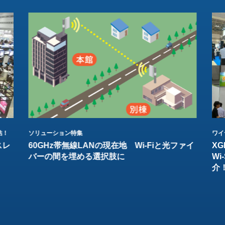
結！
ソリューション特集
ワイ
スレ
60GHz帯無線LANの現在地 Wi-Fiと光ファイ
XG
バーの間を埋める選択肢に
W
介