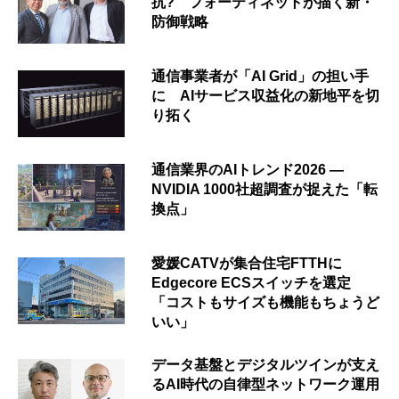
抗? フォーティネットが描く新・
防御戦略
通信事業者が「AI Grid」の担い手
に AIサービス収益化の新地平を切
り拓く
通信業界のAIトレンド2026 ―
NVIDIA 1000社超調査が捉えた「転
換点」
愛媛CATVが集合住宅FTTHに
Edgecore ECSスイッチを選定
「コストもサイズも機能もちょうど
いい」
データ基盤とデジタルツインが支え
るAI時代の自律型ネットワーク運用