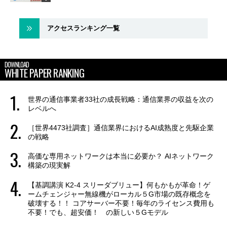
アクセスランキング一覧
DOWNLOAD
WHITE PAPER RANKING
世界の通信事業者33社の成長戦略：通信業界の収益を次の
レベルへ
［世界4473社調査］通信業界におけるAI成熟度と先駆企業
の戦略
高価な専用ネットワークは本当に必要か？ AIネットワーク
構築の現実解
【基調講演 K2-4 スリーダブリュー】何もかもが革命！ゲ
ームチェンジャー無線機がローカル５G市場の既存概念を
破壊する！！ コアサーバー不要！毎年のライセンス費用も
不要！でも、超安価！ の新しい５Gモデル