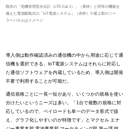
既存の「危機管理型水位計（LTE-Cat.1）」（青枠）と同等の機能を
備えた電池駆動式の「IoT電源システム」（赤枠）※最上部のソー
ラーパネルはイメージ
導入側は動作確認済みの通信機の中から用途に応じて通
信機を選択できる。IoT電源システムはそれらに対応し
た通信ソフトウェアを内蔵しているため、導入側は開発
不要で利用することが可能だ。
通信規格ごとに一長一短があり、いくつかの規格を使い
分けたいというニーズは多い。「1台で複数の規格に対
応しているので、ペイロードも単一のデータ形式で扱
え、グラフ化しやすいのが特徴です」とマクセル エナ
ジー事業本部 電池事業部 マーケティング部 第一課 技