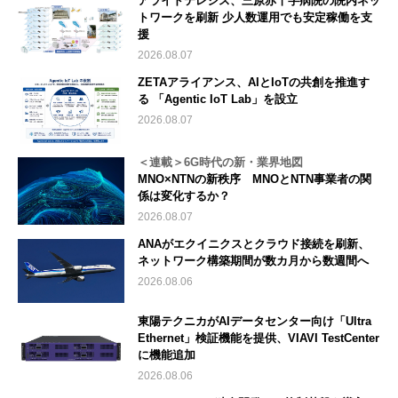
アライドテレシス、三原赤十字病院の院内ネッ
トワークを刷新 少人数運用でも安定稼働を支
援
2026.08.07
ZETAアライアンス、AIとIoTの共創を推進す
る 「Agentic IoT Lab」を設立
2026.08.07
＜連載＞6G時代の新・業界地図
MNO×NTNの新秩序 MNOとNTN事業者の関
係は変化するか？
2026.08.07
ANAがエクイニクスとクラウド接続を刷新、
ネットワーク構築期間が数カ月から数週間へ
2026.08.06
東陽テクニカがAIデータセンター向け「Ultra
Ethernet」検証機能を提供、VIAVI TestCenter
に機能追加
2026.08.06