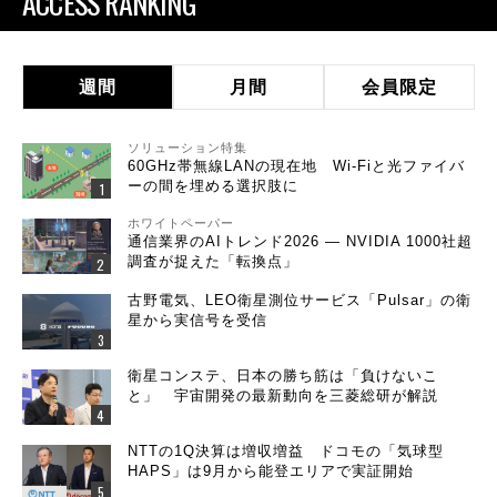
ACCESS RANKING
週間
月間
会員限定
ソリューション特集
60GHz帯無線LANの現在地 Wi-Fiと光ファイバ
ーの間を埋める選択肢に
ホワイトペーパー
通信業界のAIトレンド2026 ― NVIDIA 1000社超
調査が捉えた「転換点」
古野電気、LEO衛星測位サービス「Pulsar」の衛
星から実信号を受信
衛星コンステ、日本の勝ち筋は「負けないこ
と」 宇宙開発の最新動向を三菱総研が解説
NTTの1Q決算は増収増益 ドコモの「気球型
HAPS」は9月から能登エリアで実証開始