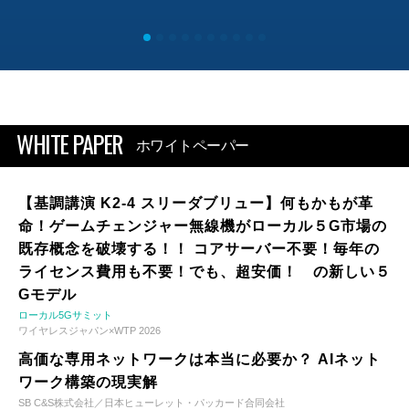
WHITE PAPER
ホワイトペーパー
【基調講演 K2-4 スリーダブリュー】何もかもが革
命！ゲームチェンジャー無線機がローカル５G市場の
既存概念を破壊する！！ コアサーバー不要！毎年の
ライセンス費用も不要！でも、超安価！ の新しい５
Gモデル
ローカル5Gサミット
ワイヤレスジャパン×WTP 2026
高価な専用ネットワークは本当に必要か？ AIネット
ワーク構築の現実解
SB C&S株式会社／日本ヒューレット・パッカード合同会社