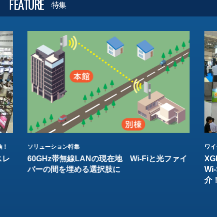
FEATURE
特集
結！
ソリューション特集
ワイ
スレ
60GHz帯無線LANの現在地 Wi-Fiと光ファイ
XG
バーの間を埋める選択肢に
W
介