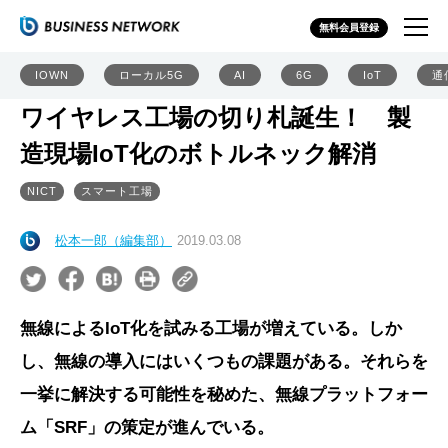
無料会員登録
IOWN
ローカル5G
AI
6G
IoT
通
ワイヤレス工場の切り札誕生！ 製
造現場IoT化のボトルネック解消
NICT
スマート工場
松本一郎（編集部）
2019.03.08
無線によるIoT化を試みる工場が増えている。しか
し、無線の導入にはいくつもの課題がある。それらを
一挙に解決する可能性を秘めた、無線プラットフォー
ム「SRF」の策定が進んでいる。