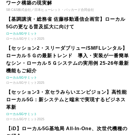
ワーク構築の現実解
SB C&S株式会社／日本ヒューレット・パッカード合同会社
【基調講演・総務省 佐藤移動通信企画官】ローカル
5Gの更なる普及拡大に向けて
ローカル5Gサミット
ローカル5Gサミット2025
【セッション2・スリーダブリュー/SMFLレンタル】
ローカル５Ｇの最新トレンド 導入・実装が一番簡単
なシン・ローカル５Ｇシステムの実用例 25-26年最新
機能もご紹介
ローカル5Gサミット
ローカル5Gサミット2025
【セッション3・京セラみらいエンビジョン】高性能
ローカル5G：新システムと端末で実現するビジネス
革新
ローカル5Gサミット
ローカル5Gサミット2025
【iD】ローカル5G基地局 All-In-One、次世代機種の