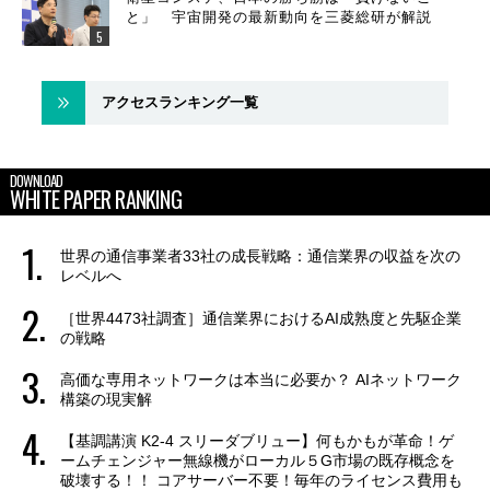
と」 宇宙開発の最新動向を三菱総研が解説
アクセスランキング一覧
DOWNLOAD
WHITE PAPER RANKING
世界の通信事業者33社の成長戦略：通信業界の収益を次の
レベルへ
［世界4473社調査］通信業界におけるAI成熟度と先駆企業
の戦略
高価な専用ネットワークは本当に必要か？ AIネットワーク
構築の現実解
【基調講演 K2-4 スリーダブリュー】何もかもが革命！ゲ
ームチェンジャー無線機がローカル５G市場の既存概念を
破壊する！！ コアサーバー不要！毎年のライセンス費用も