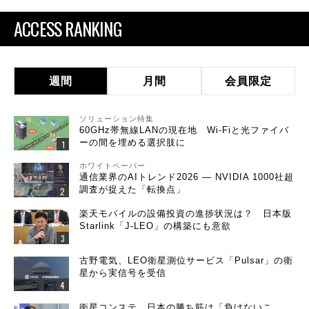
ACCESS RANKING
週間
月間
会員限定
ソリューション特集
60GHz帯無線LANの現在地 Wi-Fiと光ファイバ
ーの間を埋める選択肢に
ホワイトペーパー
通信業界のAIトレンド2026 ― NVIDIA 1000社超
調査が捉えた「転換点」
楽天モバイルの設備投資の進捗状況は？ 日本版
Starlink「J-LEO」の構築にも意欲
古野電気、LEO衛星測位サービス「Pulsar」の衛
星から実信号を受信
衛星コンステ、日本の勝ち筋は「負けないこ