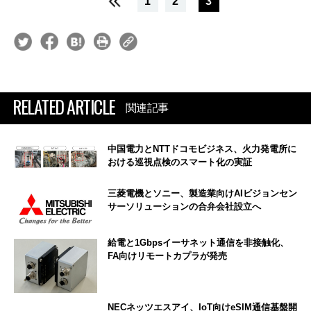
1
2
3
RELATED ARTICLE
関連記事
中国電力とNTTドコモビジネス、火力発電所に
おける巡視点検のスマート化の実証
三菱電機とソニー、製造業向けAIビジョンセン
サーソリューションの合弁会社設立へ
給電と1Gbpsイーサネット通信を非接触化、
FA向けリモートカプラが発売
NECネッツエスアイ、IoT向けeSIM通信基盤開