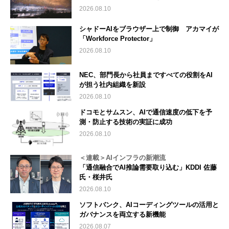
2026.08.10
シャドーAIをブラウザー上で制御 アカマイが
「Workforce Protector」
2026.08.10
NEC、部門長から社員まですべての役割をAI
が担う社内組織を新設
2026.08.10
ドコモとサムスン、AIで通信速度の低下を予
測・防止する技術の実証に成功
2026.08.10
＜連載＞AIインフラの新潮流
「通信融合でAI推論需要取り込む」KDDI 佐藤
氏・桜井氏
2026.08.10
ソフトバンク、AIコーディングツールの活用と
ガバナンスを両立する新機能
2026.08.07