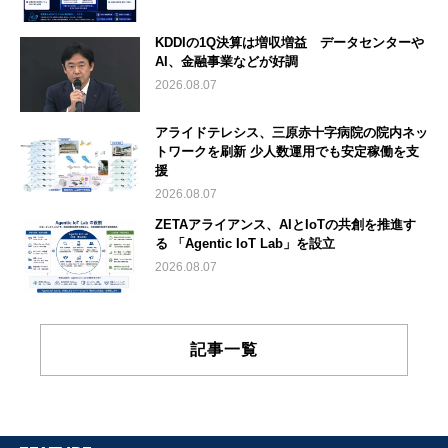
KDDIの1Q決算は増収増益 データセンターや
AI、金融事業などが好調
2026.08.07
アライドテレシス、三原赤十字病院の院内ネッ
トワークを刷新 少人数運用でも安定稼働を支
援
2026.08.07
ZETAアライアンス、AIとIoTの共創を推進す
る 「Agentic IoT Lab」を設立
2026.08.07
記事一覧