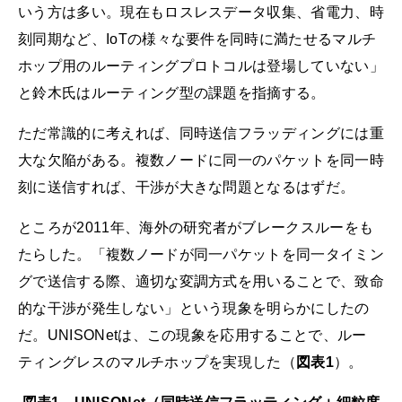
いう方は多い。現在もロスレスデータ収集、省電力、時
刻同期など、IoTの様々な要件を同時に満たせるマルチ
ホップ用のルーティングプロトコルは登場していない」
と鈴木氏はルーティング型の課題を指摘する。
ただ常識的に考えれば、同時送信フラッディングには重
大な欠陥がある。複数ノードに同一のパケットを同一時
刻に送信すれば、干渉が大きな問題となるはずだ。
ところが2011年、海外の研究者がブレークスルーをも
たらした。「複数ノードが同一パケットを同一タイミン
グで送信する際、適切な変調方式を用いることで、致命
的な干渉が発生しない」という現象を明らかにしたの
だ。UNISONetは、この現象を応用することで、ルー
ティングレスのマルチホップを実現した（
図表1
）。