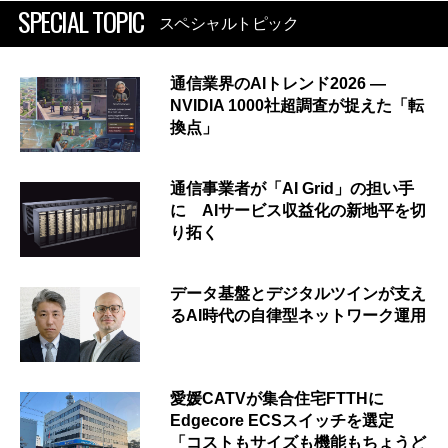
SPECIAL TOPIC
スペシャルトピック
通信業界のAIトレンド2026 ―
NVIDIA 1000社超調査が捉えた「転
換点」
通信事業者が「AI Grid」の担い手
に AIサービス収益化の新地平を切
り拓く
データ基盤とデジタルツインが支え
るAI時代の自律型ネットワーク運用
愛媛CATVが集合住宅FTTHに
Edgecore ECSスイッチを選定
「コストもサイズも機能もちょうど