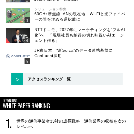
ソリューション特集
60GHz帯無線LANの現在地 Wi-Fiと光ファイバ
ーの間を埋める選択肢に
NTTドコモ、2027年にマーケティングを“フルAI
化”へ 「現場社員も納得の切れ味鋭いAIエージ
ェント作る」
JR東日本、“新Suica”のデータ連携基盤に
Confluent採用
アクセスランキング一覧
DOWNLOAD
WHITE PAPER RANKING
世界の通信事業者33社の成長戦略：通信業界の収益を次の
レベルへ