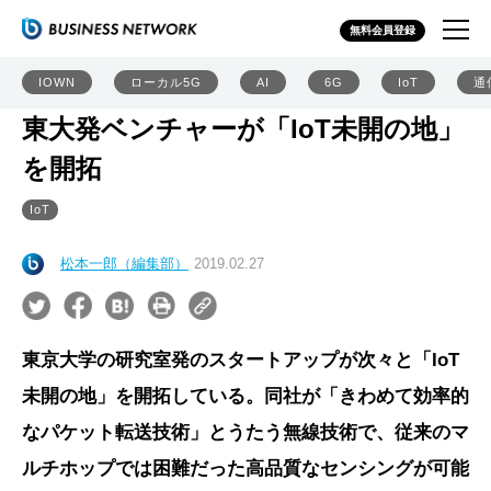
無料会員登録
IOWN
ローカル5G
AI
6G
IoT
通
東大発ベンチャーが「IoT未開の地」
を開拓
IoT
松本一郎（編集部）
2019.02.27
東京大学の研究室発のスタートアップが次々と「IoT
未開の地」を開拓している。同社が「きわめて効率的
なパケット転送技術」とうたう無線技術で、従来のマ
ルチホップでは困難だった高品質なセンシングが可能