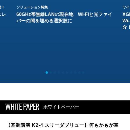
結！
ソリューション特集
ワイ
スレ
60GHz帯無線LANの現在地 Wi-Fiと光ファイ
XG
バーの間を埋める選択肢に
W
介
WHITE PAPER
ホワイトペーパー
【基調講演 K2-4 スリーダブリュー】何もかもが革