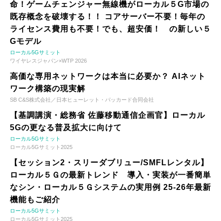
命！ゲームチェンジャー無線機がローカル５G市場の
既存概念を破壊する！！ コアサーバー不要！毎年の
ライセンス費用も不要！でも、超安価！ の新しい５
Gモデル
ローカル5Gサミット
ワイヤレスジャパン×WTP 2026
高価な専用ネットワークは本当に必要か？ AIネット
ワーク構築の現実解
SB C&S株式会社／日本ヒューレット・パッカード合同会社
【基調講演・総務省 佐藤移動通信企画官】ローカル
5Gの更なる普及拡大に向けて
ローカル5Gサミット
ローカル5Gサミット2025
【セッション2・スリーダブリュー/SMFLレンタル】
ローカル５Ｇの最新トレンド 導入・実装が一番簡単
なシン・ローカル５Ｇシステムの実用例 25-26年最新
機能もご紹介
ローカル5Gサミット
ローカル5Gサミット2025