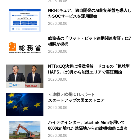
2026.08.06
NRIセキュア、独自開発のAI統制基盤を導入し
たSOCサービスを運用開始
2026.08.06
総務省の「ワット・ビット連携関連実証」に7
機関が採択
2026.08.06
NTTの1Q決算は増収増益 ドコモの「気球型
HAPS」は9月から能登エリアで実証開始
2026.08.06
＜連載＞欧州ICTレポート
スタートアップの国エストニア
2026.08.06
ハイテクインター、Starlink Miniを用いて
8000km離れた遠隔地からの建機操縦に成功
2026.08.06