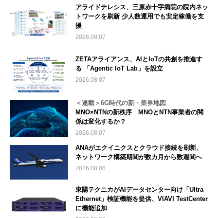
アライドテレシス、三原赤十字病院の院内ネッ
トワークを刷新 少人数運用でも安定稼働を支
援
2026.08.07
ZETAアライアンス、AIとIoTの共創を推進す
る 「Agentic IoT Lab」を設立
2026.08.07
＜連載＞6G時代の新・業界地図
MNO×NTNの新秩序 MNOとNTN事業者の関
係は変化するか？
2026.08.07
ANAがエクイニクスとクラウド接続を刷新、
ネットワーク構築期間が数カ月から数週間へ
2026.08.06
東陽テクニカがAIデータセンター向け「Ultra
Ethernet」検証機能を提供、VIAVI TestCenter
に機能追加