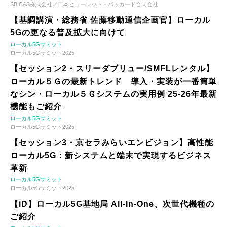
SB C&S株式会社／日本ヒューレット・パッカード合同会社
【基調講演・総務省 佐藤移動通信企画官】ローカル
5Gの更なる普及拡大に向けて
ローカル5Gサミット
ローカル5Gサミット2025
【セッション2・スリーダブリュー/SMFLレンタル】
ローカル５Ｇの最新トレンド 導入・実装が一番簡単
なシン・ローカル５Ｇシステムの実用例 25-26年最新
機能もご紹介
ローカル5Gサミット
ローカル5Gサミット2025
【セッション3・京セラみらいエンビジョン】高性能
ローカル5G：新システムと端末で実現するビジネス
革新
ローカル5Gサミット
ローカル5Gサミット2025
【iD】ローカル5G基地局 All-In-One、次世代機種の
ご紹介