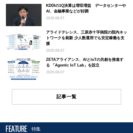
KDDIの1Q決算は増収増益 データセンターや
AI、金融事業などが好調
2026.08.07
アライドテレシス、三原赤十字病院の院内ネッ
トワークを刷新 少人数運用でも安定稼働を支
援
2026.08.07
ZETAアライアンス、AIとIoTの共創を推進す
る 「Agentic IoT Lab」を設立
2026.08.07
記事一覧
FEATURE
特集