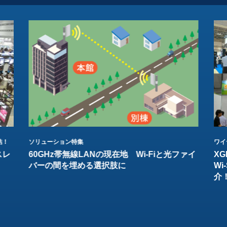
結！
ソリューション特集
ワイ
スレ
60GHz帯無線LANの現在地 Wi-Fiと光ファイ
XG
バーの間を埋める選択肢に
W
介