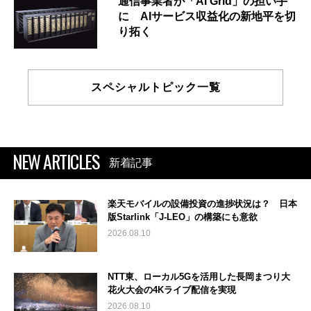
通信事業者が「AI Grid」の担い手
に AIサービス収益化の新地平を切
り拓く
スペシャルトピック一覧
NEW ARTICLES
新着記事
楽天モバイルの設備投資の進捗状況は？ 日本
版Starlink「J-LEO」の構築にも意欲
2026.08.10
NTT東、ローカル5Gを活用した長岡まつり大
花火大会の4Kライブ配信を実現
2026.08.10