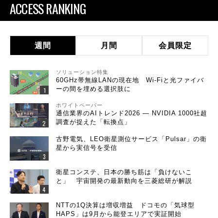
ACCESS RANKING
週間
月間
会員限定
ソリューション特集
60GHz帯無線LANの現在地 Wi-Fiと光ファイバ
ーの間を埋める選択肢に
ホワイトペーパー
通信業界のAIトレンド2026 ― NVIDIA 1000社超
調査が捉えた「転換点」
古野電気、LEO衛星測位サービス「Pulsar」の衛
星から実信号を受信
衛星コンステ、日本の勝ち筋は「負けないこ
と」 宇宙開発の最新動向を三菱総研が解説
NTTの1Q決算は増収増益 ドコモの「気球型
HAPS」は9月から能登エリアで実証開始