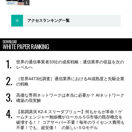
アクセスランキング一覧
DOWNLOAD
WHITE PAPER RANKING
世界の通信事業者33社の成長戦略：通信業界の収益を次の
レベルへ
［世界4473社調査］通信業界におけるAI成熟度と先駆企業
の戦略
高価な専用ネットワークは本当に必要か？ AIネットワーク
構築の現実解
【基調講演 K2-4 スリーダブリュー】何もかもが革命！ゲ
ームチェンジャー無線機がローカル５G市場の既存概念を
破壊する！！ コアサーバー不要！毎年のライセンス費用も
不要！でも、超安価！ の新しい５Gモデル