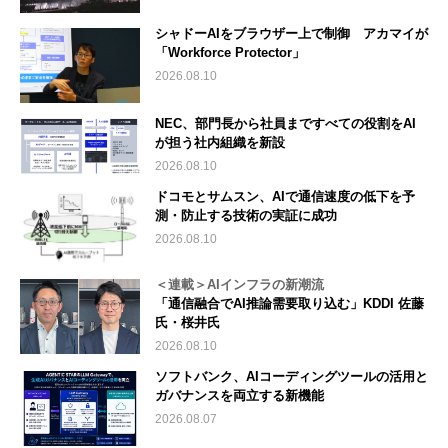
シャドーAIをブラウザー上で制御 アカマイが
「Workforce Protector」
2026.08.10
NEC、部門長から社員まですべての役割をAI
が担う社内組織を新設
2026.08.10
ドコモとサムスン、AIで通信速度の低下を予
測・防止する技術の実証に成功
2026.08.10
＜連載＞AIインフラの新潮流
「通信融合でAI推論需要取り込む」KDDI 佐藤
氏・桜井氏
2026.08.10
ソフトバンク、AIコーディングツールの活用と
ガバナンスを両立する新機能
2026.08.07