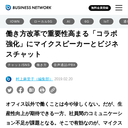
無料会員登録
IOWN
ローカル5G
AI
6G
IoT
通
働き方改革で重要性高まる「コラボ
強化」にマイクスピーカーとビジネ
スチャット
チャット/SNS
働き方
音声通話/PBX
村上麻里子（編集部）
2019.02.20
オフィス以外で働くことは今や珍しくない。だが、生
産性向上が期待できる一方、社員間のコミュニケーシ
ョン不足が課題となる。そこで有効なのが、マイクス