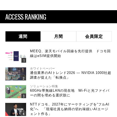
ACCESS RANKING
週間
月間
会員限定
MEEQ、楽天モバイル回線を先行提供 ドコモ回
線はeSIM提供開始
ホワイトペーパー
通信業界のAIトレンド2026 ― NVIDIA 1000社超
調査が捉えた「転換点」
ソリューション特集
60GHz帯無線LANの現在地 Wi-Fiと光ファイバ
ーの間を埋める選択肢に
NTTドコモ、2027年にマーケティングを“フルAI
化”へ 「現場社員も納得の切れ味鋭いAIエージ
ェント作る」