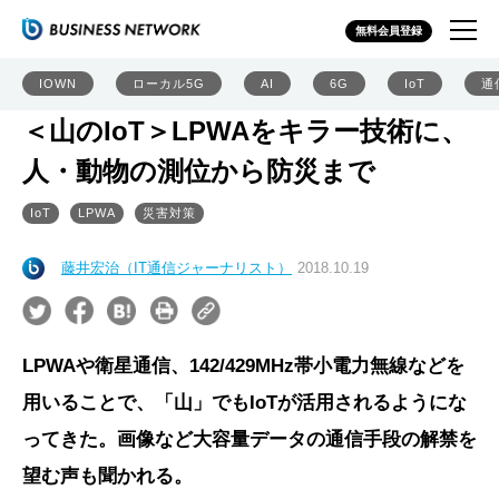
無料会員登録
IOWN
ローカル5G
AI
6G
IoT
通
＜山のIoT＞LPWAをキラー技術に、
人・動物の測位から防災まで
IoT
LPWA
災害対策
藤井宏治（IT通信ジャーナリスト）
2018.10.19
LPWAや衛星通信、142/429MHz帯小電力無線などを
用いることで、「山」でもIoTが活用されるようにな
ってきた。画像など大容量データの通信手段の解禁を
望む声も聞かれる。