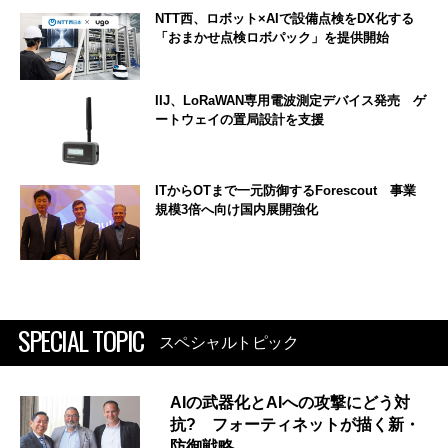
NTT西、ロボット×AIで設備点検をDX化する
「おまかせ点検ロボパック」を提供開始
IIJ、LoRaWAN専用電波測定デバイス発売 ゲ
ートウェイの置局設計を支援
ITからOTまで一元防御するForescout 事業
規模3倍へ向け国内展開強化
SPECIAL TOPIC
スペシャルトピック
AIの武器化とAIへの攻撃にどう対
抗? フォーティネットが描く新・
防御戦略