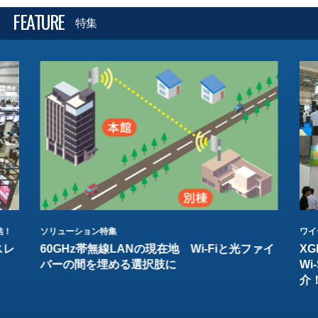
FEATURE
特集
結！
ソリューション特集
ワイ
スレ
60GHz帯無線LANの現在地 Wi-Fiと光ファイ
XG
バーの間を埋める選択肢に
W
介