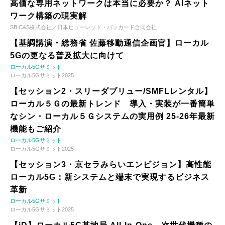
高価な専用ネットワークは本当に必要か？ AIネット
ワーク構築の現実解
SB C&S株式会社／日本ヒューレット・パッカード合同会社
【基調講演・総務省 佐藤移動通信企画官】ローカル
5Gの更なる普及拡大に向けて
ローカル5Gサミット
ローカル5Gサミット2025
【セッション2・スリーダブリュー/SMFLレンタル】
ローカル５Ｇの最新トレンド 導入・実装が一番簡単
なシン・ローカル５Ｇシステムの実用例 25-26年最新
機能もご紹介
ローカル5Gサミット
ローカル5Gサミット2025
【セッション3・京セラみらいエンビジョン】高性能
ローカル5G：新システムと端末で実現するビジネス
革新
ローカル5Gサミット
ローカル5Gサミット2025