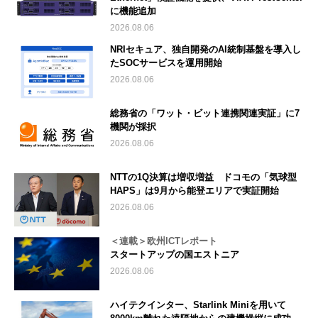
に機能追加
2026.08.06
NRIセキュア、独自開発のAI統制基盤を導入し
たSOCサービスを運用開始
2026.08.06
総務省の「ワット・ビット連携関連実証」に7
機関が採択
2026.08.06
NTTの1Q決算は増収増益 ドコモの「気球型
HAPS」は9月から能登エリアで実証開始
2026.08.06
＜連載＞欧州ICTレポート
スタートアップの国エストニア
2026.08.06
ハイテクインター、Starlink Miniを用いて