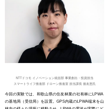
NTTドコモ イノベーション統括部 事業創出・投資担当
スマートライフ推進部 ドローン推進室 担当課長 後友恵氏
今回の実験では、和歌山県の住友林業の社有林にLPWA
の基地局（受信局）を設置。GPS内蔵のLPWA端末を山
林内の様々な場所に移動させ、LPWAの電波が実際にど