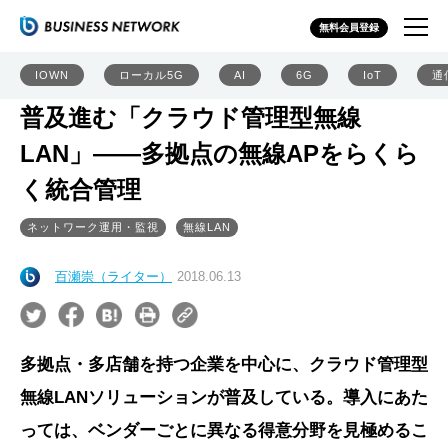
無料会員登録
IOWN
ローカル5G
AI
6G
IoT
通
普及進む「クラウド管理型無線
LAN」――多拠点の無線APをらくら
く統合管理
ネットワーク運用・監視
無線LAN
百瀬崇（ライター）
2018.06.13
多拠点・多店舗を持つ企業を中心に、クラウド管理型
無線LANソリューションが普及している。導入にあた
っては、ベンダーごとに異なる得意分野を見極めるこ