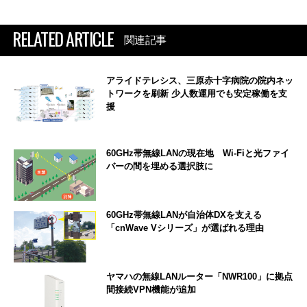
RELATED ARTICLE
関連記事
アライドテレシス、三原赤十字病院の院内ネッ
トワークを刷新 少人数運用でも安定稼働を支
援
60GHz帯無線LANの現在地 Wi-Fiと光ファイ
バーの間を埋める選択肢に
60GHz帯無線LANが自治体DXを支える
「cnWave Vシリーズ」が選ばれる理由
ヤマハの無線LANルーター「NWR100」に拠点
間接続VPN機能が追加