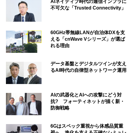
AIネイティブ時代の通信インフラに
不可欠な「Trusted Connectivity」
60GHz帯無線LANが自治体DXを支
える「cnWave Vシリーズ」が選ば
れる理由
データ基盤とデジタルツインが支え
るAI時代の自律型ネットワーク運用
AIの武器化とAIへの攻撃にどう対
抗? フォーティネットが描く新・
防御戦略
6Gはスペック重視から体感品質重
視へ 進化を支える正確なシミュレ