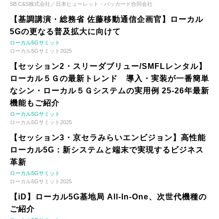
SB C&S株式会社／日本ヒューレット・パッカード合同会社
【基調講演・総務省 佐藤移動通信企画官】ローカル
5Gの更なる普及拡大に向けて
ローカル5Gサミット
ローカル5Gサミット2025
【セッション2・スリーダブリュー/SMFLレンタル】
ローカル５Ｇの最新トレンド 導入・実装が一番簡単
なシン・ローカル５Ｇシステムの実用例 25-26年最新
機能もご紹介
ローカル5Gサミット
ローカル5Gサミット2025
【セッション3・京セラみらいエンビジョン】高性能
ローカル5G：新システムと端末で実現するビジネス
革新
ローカル5Gサミット
ローカル5Gサミット2025
【iD】ローカル5G基地局 All-In-One、次世代機種の
ご紹介