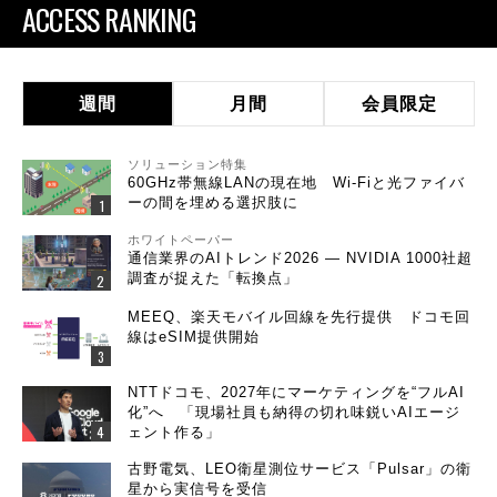
ACCESS RANKING
週間
月間
会員限定
ソリューション特集
60GHz帯無線LANの現在地 Wi-Fiと光ファイバ
ーの間を埋める選択肢に
ホワイトペーパー
通信業界のAIトレンド2026 ― NVIDIA 1000社超
調査が捉えた「転換点」
MEEQ、楽天モバイル回線を先行提供 ドコモ回
線はeSIM提供開始
NTTドコモ、2027年にマーケティングを“フルAI
化”へ 「現場社員も納得の切れ味鋭いAIエージ
ェント作る」
古野電気、LEO衛星測位サービス「Pulsar」の衛
星から実信号を受信