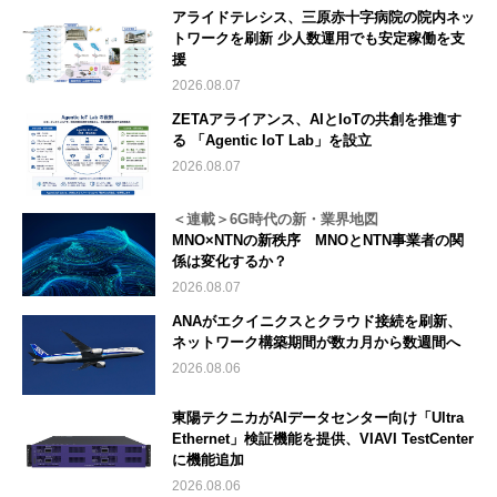
アライドテレシス、三原赤十字病院の院内ネッ
トワークを刷新 少人数運用でも安定稼働を支
援
2026.08.07
ZETAアライアンス、AIとIoTの共創を推進す
る 「Agentic IoT Lab」を設立
2026.08.07
＜連載＞6G時代の新・業界地図
MNO×NTNの新秩序 MNOとNTN事業者の関
係は変化するか？
2026.08.07
ANAがエクイニクスとクラウド接続を刷新、
ネットワーク構築期間が数カ月から数週間へ
2026.08.06
東陽テクニカがAIデータセンター向け「Ultra
Ethernet」検証機能を提供、VIAVI TestCenter
に機能追加
2026.08.06