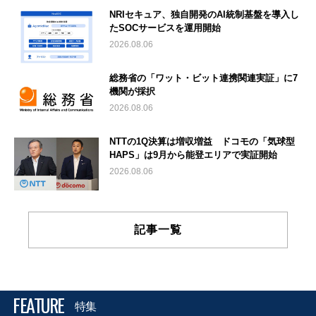
NRIセキュア、独自開発のAI統制基盤を導入し
たSOCサービスを運用開始
2026.08.06
総務省の「ワット・ビット連携関連実証」に7
機関が採択
2026.08.06
NTTの1Q決算は増収増益 ドコモの「気球型
HAPS」は9月から能登エリアで実証開始
2026.08.06
記事一覧
FEATURE
特集