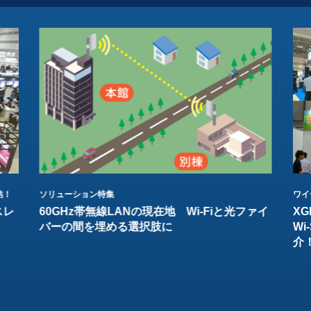
結！
ソリューション特集
ワイ
スレ
60GHz帯無線LANの現在地 Wi-Fiと光ファイ
XG
バーの間を埋める選択肢に
W
介