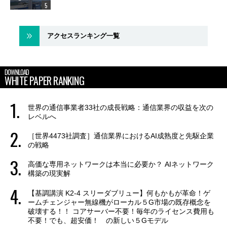
アクセスランキング一覧
DOWNLOAD
WHITE PAPER RANKING
世界の通信事業者33社の成長戦略：通信業界の収益を次の
レベルへ
［世界4473社調査］通信業界におけるAI成熟度と先駆企業
の戦略
高価な専用ネットワークは本当に必要か？ AIネットワーク
構築の現実解
【基調講演 K2-4 スリーダブリュー】何もかもが革命！ゲ
ームチェンジャー無線機がローカル５G市場の既存概念を
破壊する！！ コアサーバー不要！毎年のライセンス費用も
不要！でも、超安価！ の新しい５Gモデル