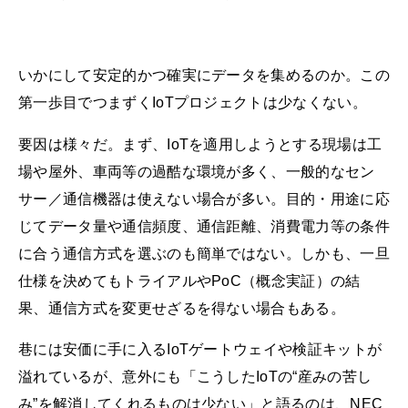
いかにして安定的かつ確実にデータを集めるのか。この
第一歩目でつまずくIoTプロジェクトは少なくない。
要因は様々だ。まず、IoTを適用しようとする現場は工
場や屋外、車両等の過酷な環境が多く、一般的なセン
サー／通信機器は使えない場合が多い。目的・用途に応
じてデータ量や通信頻度、通信距離、消費電力等の条件
に合う通信方式を選ぶのも簡単ではない。しかも、一旦
仕様を決めてもトライアルやPoC（概念実証）の結
果、通信方式を変更せざるを得ない場合もある。
巷には安価に手に入るIoTゲートウェイや検証キットが
溢れているが、意外にも「こうしたIoTの“産みの苦し
み”を解消してくれるものは少ない」と語るのは、NEC