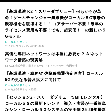
【基調講演 K2-4 スリーダブリュー】何もかもが革
命！ゲームチェンジャー無線機がローカル５G市場の
既存概念を破壊する！！ コアサーバー不要！毎年の
ライセンス費用も不要！でも、超安価！ の新しい５
Gモデル
ローカル5Gサミット
ワイヤレスジャパン×WTP 2026
高価な専用ネットワークは本当に必要か？ AIネット
ワーク構築の現実解
SB C&S株式会社／日本ヒューレット・パッカード合同会社
【基調講演・総務省 佐藤移動通信企画官】ローカル
5Gの更なる普及拡大に向けて
ローカル5Gサミット
ローカル5Gサミット2025
【セッション2・スリーダブリュー/SMFLレンタル】
ローカル５Ｇの最新トレンド 導入・実装が一番簡単
なシン・ローカル５Ｇシステムの実用例 25-26年最新