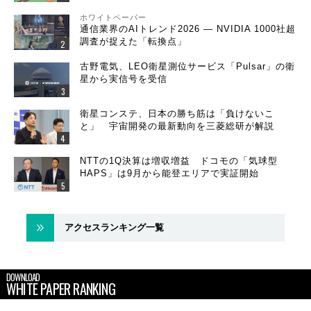
ホワイトペーパー
通信業界のAIトレンド2026 ― NVIDIA 1000社超
調査が捉えた「転換点」
古野電気、LEO衛星測位サービス「Pulsar」の衛
星から実信号を受信
衛星コンステ、日本の勝ち筋は「負けないこ
と」 宇宙開発の最新動向を三菱総研が解説
NTTの1Q決算は増収増益 ドコモの「気球型
HAPS」は9月から能登エリアで実証開始
アクセスランキング一覧
DOWNLOAD
WHITE PAPER RANKING