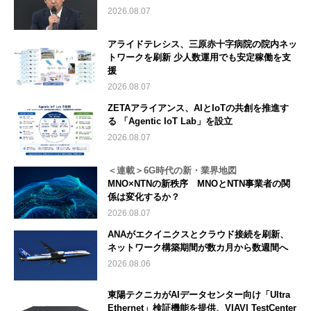
2026.08.07
アライドテレシス、三原赤十字病院の院内ネッ
トワークを刷新 少人数運用でも安定稼働を支
援
2026.08.07
ZETAアライアンス、AIとIoTの共創を推進す
る 「Agentic IoT Lab」を設立
2026.08.07
＜連載＞6G時代の新・業界地図
MNO×NTNの新秩序 MNOとNTN事業者の関
係は変化するか？
2026.08.07
ANAがエクイニクスとクラウド接続を刷新、
ネットワーク構築期間が数カ月から数週間へ
2026.08.06
東陽テクニカがAIデータセンター向け「Ultra
Ethernet」検証機能を提供、VIAVI TestCenter