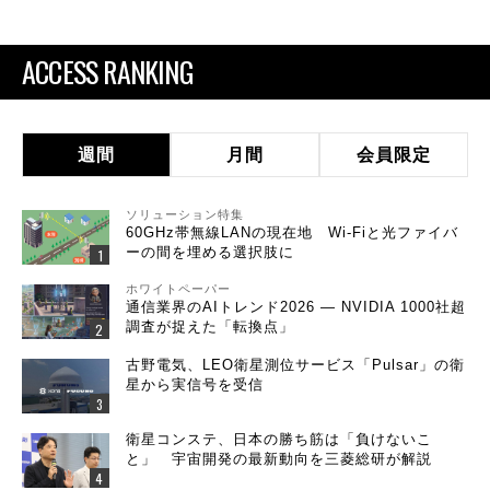
ACCESS RANKING
週間
月間
会員限定
ソリューション特集
60GHz帯無線LANの現在地 Wi-Fiと光ファイバ
ーの間を埋める選択肢に
ホワイトペーパー
通信業界のAIトレンド2026 ― NVIDIA 1000社超
調査が捉えた「転換点」
古野電気、LEO衛星測位サービス「Pulsar」の衛
星から実信号を受信
衛星コンステ、日本の勝ち筋は「負けないこ
と」 宇宙開発の最新動向を三菱総研が解説