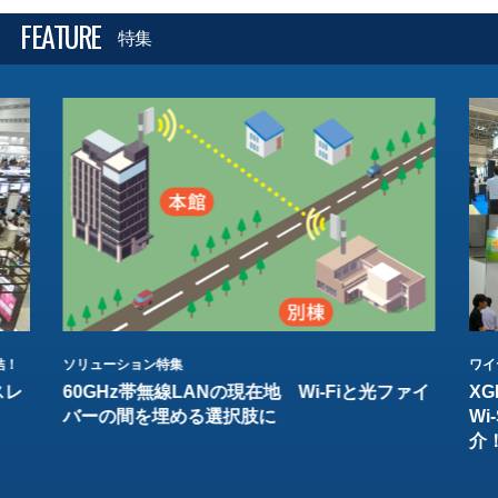
FEATURE
特集
結！
ソリューション特集
ワイ
スレ
60GHz帯無線LANの現在地 Wi-Fiと光ファイ
XG
バーの間を埋める選択肢に
W
介