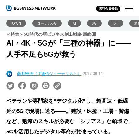
無料会員登録
IOWN
ローカル5G
AI
6G
IoT
通
＜特集＞5G時代の新ビジネス創出戦略 最終回
AI・4K・5Gが「三種の神器」に――
人手不足も5Gが救う
藤井宏治（IT通信ジャーナリスト）
2017.09.14
ベテランや専門家を“デジタル化”し、超高速・低遅
延の5Gで現場に送る――。建設・医療・工場・警備
など、熟練のスキルが必要な「シリアス」な領域で、
5Gを活用したデジタル革命が始まっている。