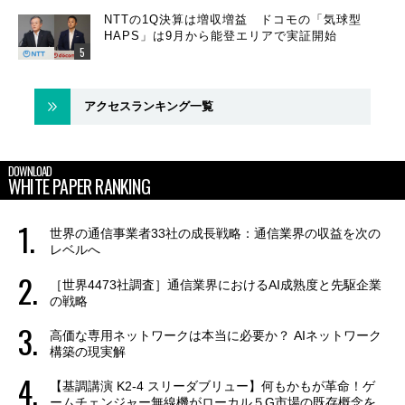
NTTの1Q決算は増収増益 ドコモの「気球型
HAPS」は9月から能登エリアで実証開始
アクセスランキング一覧
DOWNLOAD
WHITE PAPER RANKING
世界の通信事業者33社の成長戦略：通信業界の収益を次の
レベルへ
［世界4473社調査］通信業界におけるAI成熟度と先駆企業
の戦略
高価な専用ネットワークは本当に必要か？ AIネットワーク
構築の現実解
【基調講演 K2-4 スリーダブリュー】何もかもが革命！ゲ
ームチェンジャー無線機がローカル５G市場の既存概念を