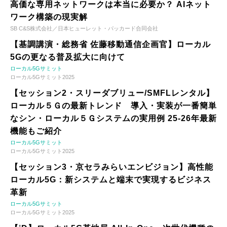
高価な専用ネットワークは本当に必要か？ AIネット
ワーク構築の現実解
SB C&S株式会社／日本ヒューレット・パッカード合同会社
【基調講演・総務省 佐藤移動通信企画官】ローカル
5Gの更なる普及拡大に向けて
ローカル5Gサミット
ローカル5Gサミット2025
【セッション2・スリーダブリュー/SMFLレンタル】
ローカル５Ｇの最新トレンド 導入・実装が一番簡単
なシン・ローカル５Ｇシステムの実用例 25-26年最新
機能もご紹介
ローカル5Gサミット
ローカル5Gサミット2025
【セッション3・京セラみらいエンビジョン】高性能
ローカル5G：新システムと端末で実現するビジネス
革新
ローカル5Gサミット
ローカル5Gサミット2025