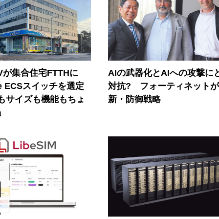
Vが集合住宅FTTHに
AIの武器化とAIへの攻撃に
ore ECSスイッチを選定
対抗? フォーティネット
もサイズも機能もちょ
新・防御戦略
」