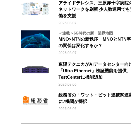
アライドテレシス、三原赤十字病院
ネットワークを刷新 少人数運用でも
働を支援
2026.08.07
＜連載＞6G時代の新・業界地図
MNO×NTNの新秩序 MNOとNTN
の関係は変化するか？
2026.08.07
東陽テクニカがAIデータセンター向
「Ultra Ethernet」検証機能を提供、V
TestCenterに機能追加
2026.08.06
総務省の「ワット・ビット連携関連
に7機関が採択
2026.08.06