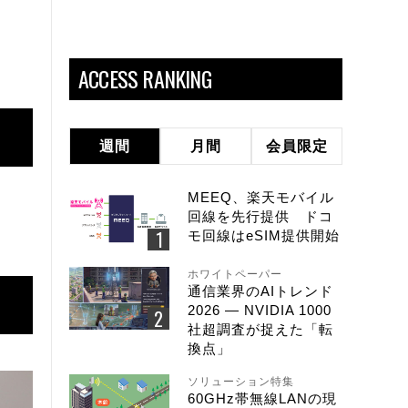
ACCESS RANKING
週間
月間
会員限定
MEEQ、楽天モバイル
回線を先行提供 ドコ
モ回線はeSIM提供開始
ホワイトペーパー
通信業界のAIトレンド
2026 ― NVIDIA 1000
社超調査が捉えた「転
換点」
ソリューション特集
60GHz帯無線LANの現