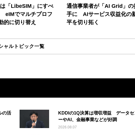
連は「LibeSIM」にすべ
通信事業者が「AI Grid」
! eIMでマルチプロフ
手に AIサービス収益化の
動的に切り替え
平を切り拓く
シャルトピック一覧
ルの活
KDDIの1Q決算は増収増益 データセ
ーやAI、金融事業などが好調
2026.08.07