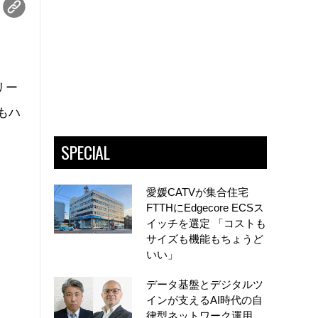
リー
もハ
SPECIAL
愛媛CATVが集合住宅
FTTHにEdgecore ECSス
イッチを選定 「コストも
サイズも機能もちょうど
いい」
データ基盤とデジタルツ
インが支えるAI時代の自
律型ネットワーク運用