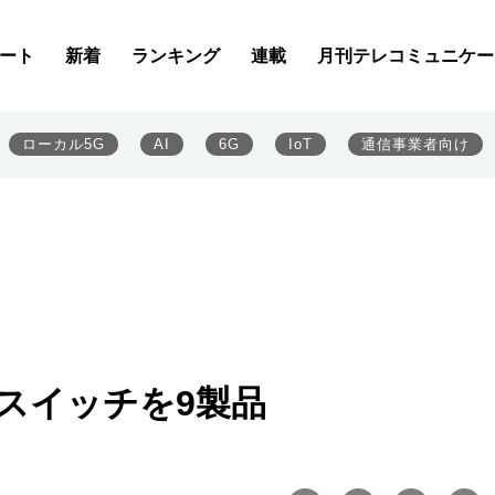
ート
新着
ランキング
連載
月刊テレコミュニケー
ローカル5G
AI
6G
IoT
通信事業者向け
3スイッチを9製品