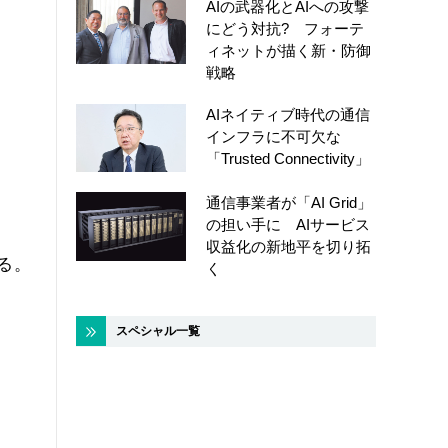
AIの武器化とAIへの攻撃
にどう対抗? フォーテ
ィネットが描く新・防御
戦略
AIネイティブ時代の通信
、
インフラに不可欠な
「Trusted Connectivity」
通信事業者が「AI Grid」
の担い手に AIサービス
収益化の新地平を切り拓
なる。
く
スペシャル一覧