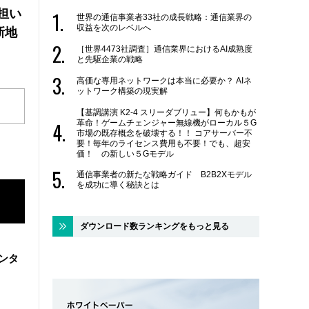
の担い
世界の通信事業者33社の成長戦略：通信業界の
収益を次のレベルへ
新地
［世界4473社調査］通信業界におけるAI成熟度
と先駆企業の戦略
高価な専用ネットワークは本当に必要か？ AIネ
ットワーク構築の現実解
【基調講演 K2-4 スリーダブリュー】何もかもが
革命！ゲームチェンジャー無線機がローカル５G
市場の既存概念を破壊する！！ コアサーバー不
要！毎年のライセンス費用も不要！でも、超安
価！ の新しい５Gモデル
通信事業者の新たな戦略ガイド B2B2Xモデル
を成功に導く秘訣とは
ダウンロード数ランキングをもっと見る
ンタ