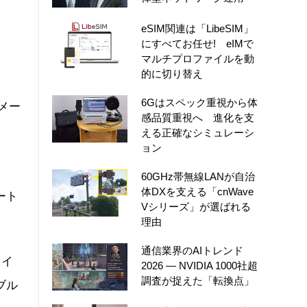
eSIM関連は「LibeSIM」
にすべてお任せ! eIMで
マルチプロファイルを動
的に切り替え
6Gはスペック重視から体
メー
感品質重視へ 進化を支
える正確なシミュレーシ
ョン
60GHz帯無線LANが自治
体DXを支える「cnWave
ポート
Vシリーズ」が選ばれる
理由
通信業界のAIトレンド
ドイ
2026 ― NVIDIA 1000社超
調査が捉えた「転換点」
ブル