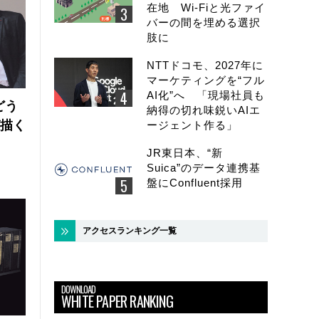
在地 Wi-Fiと光ファイ
バーの間を埋める選択
肢に
NTTドコモ、2027年に
マーケティングを“フル
AI化”へ 「現場社員も
どう
納得の切れ味鋭いAIエ
が描く
ージェント作る」
JR東日本、“新
Suica”のデータ連携基
盤にConfluent採用
アクセスランキング一覧
DOWNLOAD
WHITE PAPER RANKING