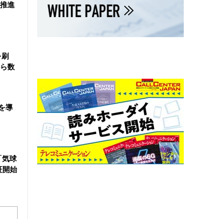
を推進
を刷
ら数
を導
「気球
証開始