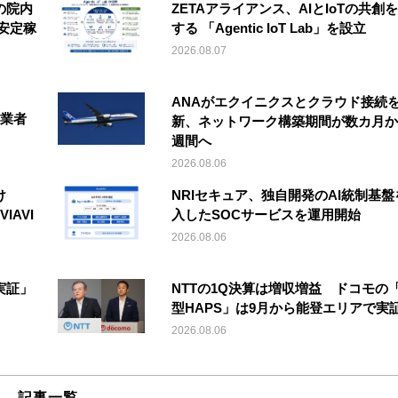
の院内
ZETAアライアンス、AIとIoTの共創
安定稼
する 「Agentic IoT Lab」を設立
2026.08.07
ANAがエクイニクスとクラウド接続
事業者
新、ネットワーク構築期間が数カ月か
週間へ
2026.08.06
け
NRIセキュア、独自開発のAI統制基盤
IAVI
入したSOCサービスを運用開始
2026.08.06
実証」
NTTの1Q決算は増収増益 ドコモの
型HAPS」は9月から能登エリアで実
2026.08.06
記事一覧