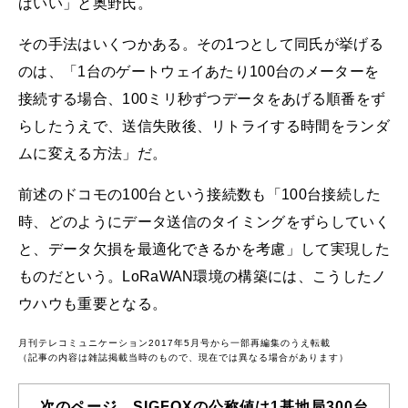
ばいい」と奥野氏。
その手法はいくつかある。その1つとして同氏が挙げる
のは、「1台のゲートウェイあたり100台のメーターを
接続する場合、100ミリ秒ずつデータをあげる順番をず
らしたうえで、送信失敗後、リトライする時間をランダ
ムに変える方法」だ。
前述のドコモの100台という接続数も「100台接続した
時、どのようにデータ送信のタイミングをずらしていく
と、データ欠損を最適化できるかを考慮」して実現した
ものだという。LoRaWAN環境の構築には、こうしたノ
ウハウも重要となる。
月刊テレコミュニケーション2017年5月号から一部再編集のうえ転載
（記事の内容は雑誌掲載当時のもので、現在では異なる場合があります）
次のページ SIGFOXの公称値は1基地局300台