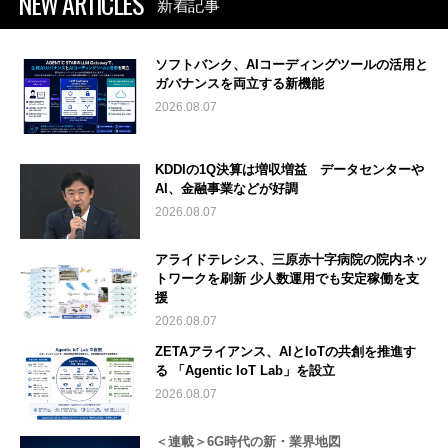
NEW ARTICLES
新着記事
ソフトバンク、AIコーディングツールの活用と
ガバナンスを両立する新機能
2026.08.07
KDDIの1Q決算は増収増益 データセンターや
AI、金融事業などが好調
2026.08.07
アライドテレシス、三原赤十字病院の院内ネッ
トワークを刷新 少人数運用でも安定稼働を支
援
2026.08.07
ZETAアライアンス、AIとIoTの共創を推進す
る 「Agentic IoT Lab」を設立
2026.08.07
＜連載＞6G時代の新・業界地図