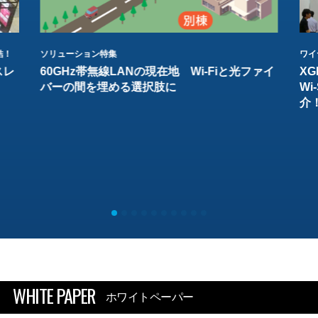
結！
ソリューション特集
ワイ
スレ
60GHz帯無線LANの現在地 Wi-Fiと光ファイ
XG
バーの間を埋める選択肢に
W
介
WHITE PAPER
ホワイトペーパー