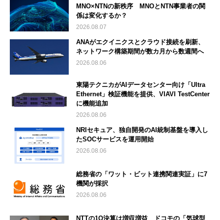
MNO×NTNの新秩序 MNOとNTN事業者の関
係は変化するか？
2026.08.07
ANAがエクイニクスとクラウド接続を刷新、
ネットワーク構築期間が数カ月から数週間へ
2026.08.06
東陽テクニカがAIデータセンター向け「Ultra
Ethernet」検証機能を提供、VIAVI TestCenter
に機能追加
2026.08.06
NRIセキュア、独自開発のAI統制基盤を導入し
たSOCサービスを運用開始
2026.08.06
総務省の「ワット・ビット連携関連実証」に7
機関が採択
2026.08.06
NTTの1Q決算は増収増益 ドコモの「気球型