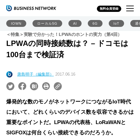
無料会員登録
IOWN
ローカル5G
AI
6G
IoT
通
＜特集＞実験で分かった！LPWAのホントの実力（第4回）
LPWAの同時接続数は？ – ドコモは
100台まで検証済
唐島明子（編集部）
2017.06.16
爆発的な数のモノがネットワークにつながるIoT時代
において、どれくらいのデバイス数を収容できるかは
重要なポイントだ。LPWAの代表格、LoRaWANと
SIGFOXは何台くらい接続できるのだろうか。