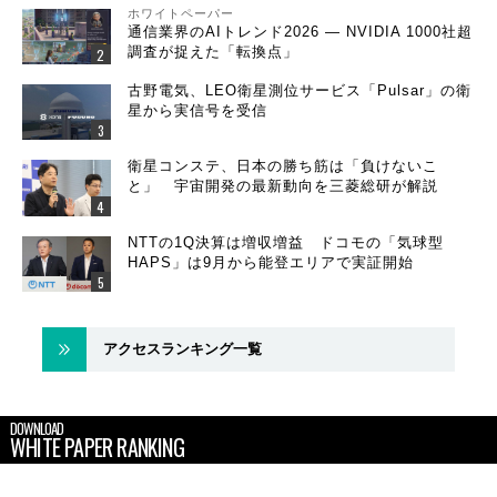
ホワイトペーパー
通信業界のAIトレンド2026 ― NVIDIA 1000社超
調査が捉えた「転換点」
古野電気、LEO衛星測位サービス「Pulsar」の衛
星から実信号を受信
衛星コンステ、日本の勝ち筋は「負けないこ
と」 宇宙開発の最新動向を三菱総研が解説
NTTの1Q決算は増収増益 ドコモの「気球型
HAPS」は9月から能登エリアで実証開始
アクセスランキング一覧
DOWNLOAD
WHITE PAPER RANKING