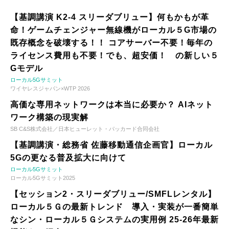
【基調講演 K2-4 スリーダブリュー】何もかもが革
命！ゲームチェンジャー無線機がローカル５G市場の
既存概念を破壊する！！ コアサーバー不要！毎年の
ライセンス費用も不要！でも、超安価！ の新しい５
Gモデル
ローカル5Gサミット
ワイヤレスジャパン×WTP 2026
高価な専用ネットワークは本当に必要か？ AIネット
ワーク構築の現実解
SB C&S株式会社／日本ヒューレット・パッカード合同会社
【基調講演・総務省 佐藤移動通信企画官】ローカル
5Gの更なる普及拡大に向けて
ローカル5Gサミット
ローカル5Gサミット2025
【セッション2・スリーダブリュー/SMFLレンタル】
ローカル５Ｇの最新トレンド 導入・実装が一番簡単
なシン・ローカル５Ｇシステムの実用例 25-26年最新