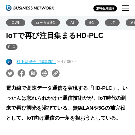
無料会員登録
IOWN
ローカル5G
AI
6G
IoT
通
IoTで再び注目集まるHD-PLC
PLC
村上麻里子（編集部）
2017.06.02
電力線で高速データ通信を実現する「HD-PLC」。い
ったんは忘れられかけた通信技術だが、IoT時代の到
来で再び脚光を浴びている。無線LANや5Gの補完役
として、IoT向け通信の一角を担おうとしている。