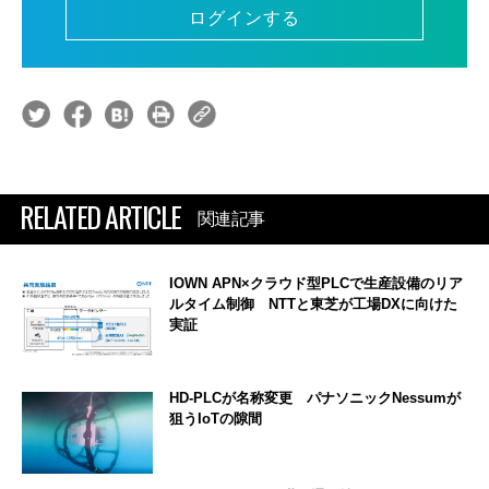
ログインする
RELATED ARTICLE
関連記事
IOWN APN×クラウド型PLCで生産設備のリア
ルタイム制御 NTTと東芝が工場DXに向けた
実証
HD-PLCが名称変更 パナソニックNessumが
狙うIoTの隙間