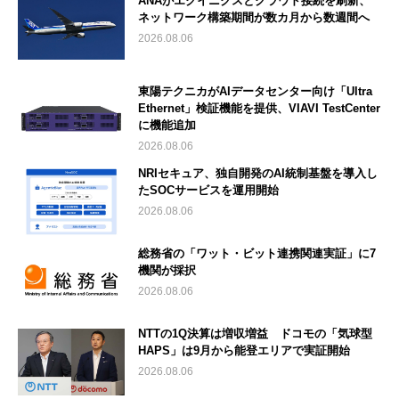
ANAがエクイニクスとクラウド接続を刷新、
ネットワーク構築期間が数カ月から数週間へ
2026.08.06
東陽テクニカがAIデータセンター向け「Ultra
Ethernet」検証機能を提供、VIAVI TestCenter
に機能追加
2026.08.06
NRIセキュア、独自開発のAI統制基盤を導入し
たSOCサービスを運用開始
2026.08.06
総務省の「ワット・ビット連携関連実証」に7
機関が採択
2026.08.06
NTTの1Q決算は増収増益 ドコモの「気球型
HAPS」は9月から能登エリアで実証開始
2026.08.06