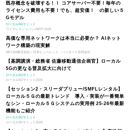
既存概念を破壊する！！ コアサーバー不要！毎年の
ライセンス費用も不要！でも、超安価！ の新しい５
Gモデル
ローカル5Gサミット
ワイヤレスジャパン×WTP 2026
高価な専用ネットワークは本当に必要か？ AIネット
ワーク構築の現実解
SB C&S株式会社／日本ヒューレット・パッカード合同会社
【基調講演・総務省 佐藤移動通信企画官】ローカル
5Gの更なる普及拡大に向けて
ローカル5Gサミット
ローカル5Gサミット2025
【セッション2・スリーダブリュー/SMFLレンタル】
ローカル５Ｇの最新トレンド 導入・実装が一番簡単
なシン・ローカル５Ｇシステムの実用例 25-26年最新
機能もご紹介
ローカル5Gサミット
ローカル5Gサミット2025