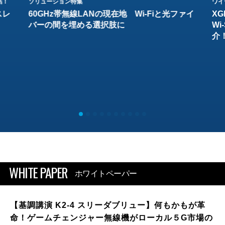
結！
ソリューション特集
ワイ
スレ
60GHz帯無線LANの現在地 Wi-Fiと光ファイ
XG
バーの間を埋める選択肢に
W
介
WHITE PAPER
ホワイトペーパー
【基調講演 K2-4 スリーダブリュー】何もかもが革
命！ゲームチェンジャー無線機がローカル５G市場の