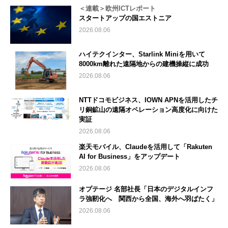
＜連載＞欧州ICTレポート
スタートアップの国エストニア
2026.08.06
ハイテクインター、Starlink Miniを用いて
8000km離れた遠隔地からの建機操縦に成功
2026.08.06
NTTドコモビジネス、IOWN APNを活用したチ
リ銅鉱山の遠隔オペレーション高度化に向けた
実証
2026.08.06
楽天モバイル、Claudeを活用して「Rakuten
AI for Business」をアップデート
2026.08.06
オプテージ 名部社長「日本のデジタルインフ
ラ強靭化へ 関西から全国、海外へ羽ばたく」
2026.08.06