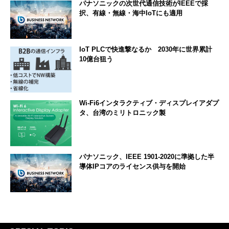
パナソニックの次世代通信技術がIEEEで採
択、有線・無線・海中IoTにも適用
IoT PLCで快進撃なるか 2030年に世界累計
10億台狙う
Wi-Fi6インタラクティブ・ディスプレイアダプ
タ、台湾のミリトロニック製
パナソニック、IEEE 1901-2020に準拠した半
導体IPコアのライセンス供与を開始