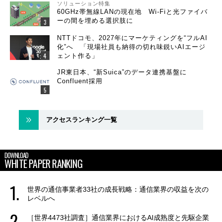
ソリューション特集
60GHz帯無線LANの現在地 Wi-Fiと光ファイバ
ーの間を埋める選択肢に
NTTドコモ、2027年にマーケティングを“フルAI
化”へ 「現場社員も納得の切れ味鋭いAIエージ
ェント作る」
JR東日本、“新Suica”のデータ連携基盤に
Confluent採用
アクセスランキング一覧
DOWNLOAD
WHITE PAPER RANKING
世界の通信事業者33社の成長戦略：通信業界の収益を次の
レベルへ
［世界4473社調査］通信業界におけるAI成熟度と先駆企業