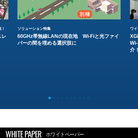
結！
ソリューション特集
ワイ
スレ
60GHz帯無線LANの現在地 Wi-Fiと光ファイ
XG
バーの間を埋める選択肢に
W
介
WHITE PAPER
ホワイトペーパー