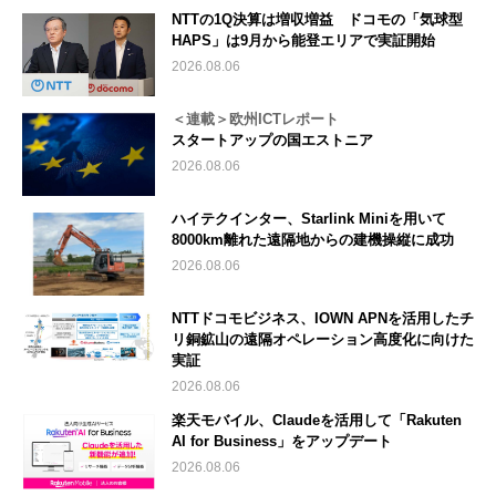
NTTの1Q決算は増収増益 ドコモの「気球型
HAPS」は9月から能登エリアで実証開始
2026.08.06
＜連載＞欧州ICTレポート
スタートアップの国エストニア
2026.08.06
ハイテクインター、Starlink Miniを用いて
8000km離れた遠隔地からの建機操縦に成功
2026.08.06
NTTドコモビジネス、IOWN APNを活用したチ
リ銅鉱山の遠隔オペレーション高度化に向けた
実証
2026.08.06
楽天モバイル、Claudeを活用して「Rakuten
AI for Business」をアップデート
2026.08.06