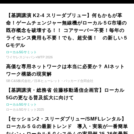
【基調講演 K2-4 スリーダブリュー】何もかもが革
命！ゲームチェンジャー無線機がローカル５G市場の
既存概念を破壊する！！ コアサーバー不要！毎年の
ライセンス費用も不要！でも、超安価！ の新しい５
Gモデル
ローカル5Gサミット
ワイヤレスジャパン×WTP 2026
高価な専用ネットワークは本当に必要か？ AIネット
ワーク構築の現実解
SB C&S株式会社／日本ヒューレット・パッカード合同会社
【基調講演・総務省 佐藤移動通信企画官】ローカル
5Gの更なる普及拡大に向けて
ローカル5Gサミット
ローカル5Gサミット2025
【セッション2・スリーダブリュー/SMFLレンタル】
ローカル５Ｇの最新トレンド 導入・実装が一番簡単
なシン・ローカル５Ｇシステムの実用例 25-26年最新