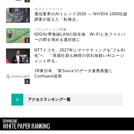
ホワイトペーパー
通信業界のAIトレンド2026 ― NVIDIA 1000社超
調査が捉えた「転換点」
ソリューション特集
60GHz帯無線LANの現在地 Wi-Fiと光ファイバ
ーの間を埋める選択肢に
NTTドコモ、2027年にマーケティングを“フルAI
化”へ 「現場社員も納得の切れ味鋭いAIエージ
ェント作る」
JR東日本、“新Suica”のデータ連携基盤に
Confluent採用
アクセスランキング一覧
DOWNLOAD
WHITE PAPER RANKING