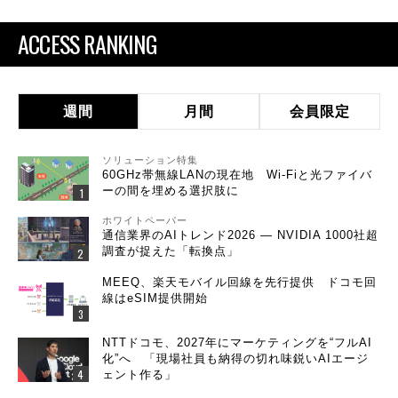
ACCESS RANKING
週間
月間
会員限定
ソリューション特集
60GHz帯無線LANの現在地 Wi-Fiと光ファイバ
ーの間を埋める選択肢に
ホワイトペーパー
通信業界のAIトレンド2026 ― NVIDIA 1000社超
調査が捉えた「転換点」
MEEQ、楽天モバイル回線を先行提供 ドコモ回
線はeSIM提供開始
NTTドコモ、2027年にマーケティングを“フルAI
化”へ 「現場社員も納得の切れ味鋭いAIエージ
ェント作る」