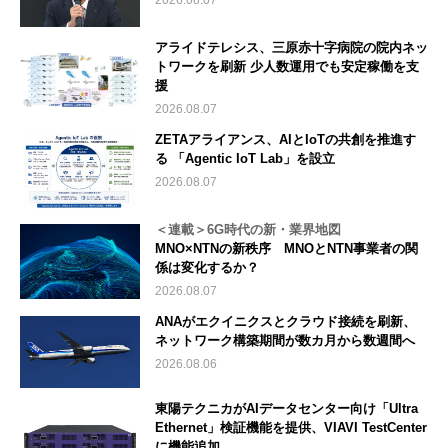
2026.08.07
アライドテレシス、三原赤十字病院の院内ネッ
トワークを刷新 少人数運用でも安定稼働を支
援
2026.08.07
ZETAアライアンス、AIとIoTの共創を推進す
る 「Agentic IoT Lab」を設立
2026.08.07
＜連載＞6G時代の新・業界地図
MNO×NTNの新秩序 MNOとNTN事業者の関
係は変化するか？
2026.08.07
ANAがエクイニクスとクラウド接続を刷新、
ネットワーク構築期間が数カ月から数週間へ
2026.08.06
東陽テクニカがAIデータセンター向け「Ultra
Ethernet」検証機能を提供、VIAVI TestCenter
に機能追加