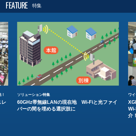
FEATURE
特集
結！
ソリューション特集
ワイ
スレ
60GHz帯無線LANの現在地 Wi-Fiと光ファイ
XG
バーの間を埋める選択肢に
W
介