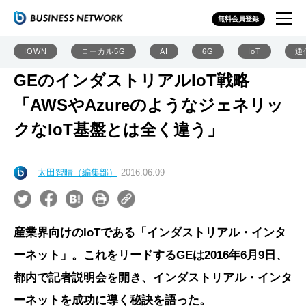
無料会員登録
IOWN
ローカル5G
AI
6G
IoT
通
GEのインダストリアルIoT戦略
「AWSやAzureのようなジェネリッ
クなIoT基盤とは全く違う」
太田智晴（編集部）
2016.06.09
産業界向けのIoTである「インダストリアル・インタ
ーネット」。これをリードするGEは2016年6月9日、
都内で記者説明会を開き、インダストリアル・インタ
ーネットを成功に導く秘訣を語った。