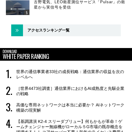
古野電気、LEO衛星測位サービス「Pulsar」の衛
星から実信号を受信
アクセスランキング一覧
DOWNLOAD
WHITE PAPER RANKING
世界の通信事業者33社の成長戦略：通信業界の収益を次の
レベルへ
［世界4473社調査］通信業界におけるAI成熟度と先駆企業
の戦略
高価な専用ネットワークは本当に必要か？ AIネットワーク
構築の現実解
【基調講演 K2-4 スリーダブリュー】何もかもが革命！ゲ
ームチェンジャー無線機がローカル５G市場の既存概念を