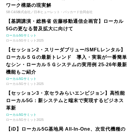
ワーク構築の現実解
SB C&S株式会社／日本ヒューレット・パッカード合同会社
【基調講演・総務省 佐藤移動通信企画官】ローカル
5Gの更なる普及拡大に向けて
ローカル5Gサミット
ローカル5Gサミット2025
【セッション2・スリーダブリュー/SMFLレンタル】
ローカル５Ｇの最新トレンド 導入・実装が一番簡単
なシン・ローカル５Ｇシステムの実用例 25-26年最新
機能もご紹介
ローカル5Gサミット
ローカル5Gサミット2025
【セッション3・京セラみらいエンビジョン】高性能
ローカル5G：新システムと端末で実現するビジネス
革新
ローカル5Gサミット
ローカル5Gサミット2025
【iD】ローカル5G基地局 All-In-One、次世代機種の