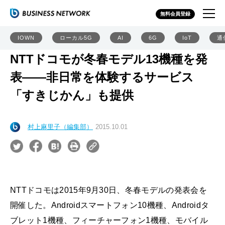
無料会員登録
IOWN
ローカル5G
AI
6G
IoT
通
NTTドコモが冬春モデル13機種を発
表――非日常を体験するサービス
「すきじかん」も提供
村上麻里子（編集部）
2015.10.01
NTTドコモは2015年9月30日、冬春モデルの発表会を
開催した。Androidスマートフォン10機種、Androidタ
ブレット1機種、フィーチャーフォン1機種、モバイル