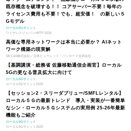
既存概念を破壊する！！ コアサーバー不要！毎年の
ライセンス費用も不要！でも、超安価！ の新しい５
Gモデル
ローカル5Gサミット
ワイヤレスジャパン×WTP 2026
高価な専用ネットワークは本当に必要か？ AIネット
ワーク構築の現実解
SB C&S株式会社／日本ヒューレット・パッカード合同会社
【基調講演・総務省 佐藤移動通信企画官】ローカル
5Gの更なる普及拡大に向けて
ローカル5Gサミット
ローカル5Gサミット2025
【セッション2・スリーダブリュー/SMFLレンタル】
ローカル５Ｇの最新トレンド 導入・実装が一番簡単
なシン・ローカル５Ｇシステムの実用例 25-26年最新
機能もご紹介
ローカル5Gサミット
ローカル5Gサミット2025