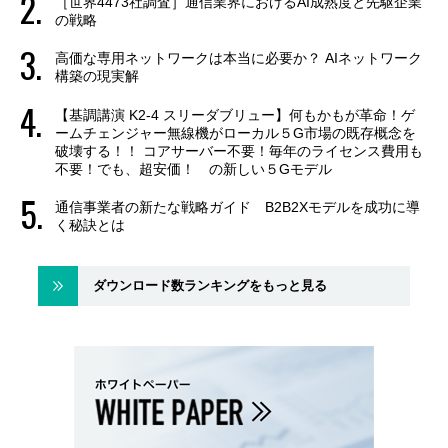
［世界4473社調査］通信業界におけるAI成熟度と先駆企業
の戦略
高価な専用ネットワークは本当に必要か？ AIネットワーク
構築の現実解
【基調講演 K2-4 スリーダブリュー】何もかもが革命！ゲ
ームチェンジャー無線機がローカル５G市場の既存概念を
破壊する！！ コアサーバー不要！毎年のライセンス費用も
不要！でも、超安価！ の新しい５Gモデル
通信事業者の新たな戦略ガイド B2B2Xモデルを成功に導
く秘訣とは
ダウンロード数ランキングをもっと見る