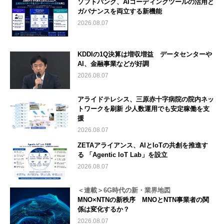
ソフトバンク、AIコーディングツールの活用と
ガバナンスを両立する新機能
2026.08.07
KDDIの1Q決算は増収増益 データセンターや
AI、金融事業などが好調
2026.08.07
アライドテレシス、三原赤十字病院の院内ネッ
トワークを刷新 少人数運用でも安定稼働を支
援
2026.08.07
ZETAアライアンス、AIとIoTの共創を推進す
る 「Agentic IoT Lab」を設立
2026.08.07
＜連載＞6G時代の新・業界地図
MNO×NTNの新秩序 MNOとNTN事業者の関
係は変化するか？
2026.08.07