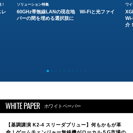
結！
ソリューション特集
ワイ
スレ
60GHz帯無線LANの現在地 Wi-Fiと光ファイ
XG
バーの間を埋める選択肢に
W
介
WHITE PAPER
ホワイトペーパー
【基調講演 K2-4 スリーダブリュー】何もかもが革
命！ゲームチェンジャー無線機がローカル５G市場の