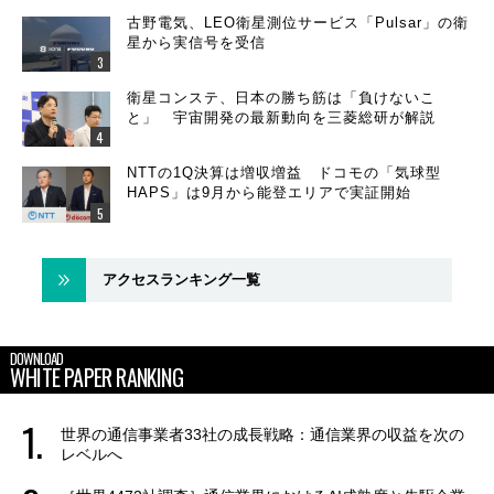
古野電気、LEO衛星測位サービス「Pulsar」の衛
星から実信号を受信
衛星コンステ、日本の勝ち筋は「負けないこ
と」 宇宙開発の最新動向を三菱総研が解説
NTTの1Q決算は増収増益 ドコモの「気球型
HAPS」は9月から能登エリアで実証開始
アクセスランキング一覧
DOWNLOAD
WHITE PAPER RANKING
世界の通信事業者33社の成長戦略：通信業界の収益を次の
レベルへ