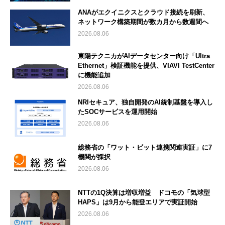
ANAがエクイニクスとクラウド接続を刷新、
ネットワーク構築期間が数カ月から数週間へ
2026.08.06
東陽テクニカがAIデータセンター向け「Ultra
Ethernet」検証機能を提供、VIAVI TestCenter
に機能追加
2026.08.06
NRIセキュア、独自開発のAI統制基盤を導入し
たSOCサービスを運用開始
2026.08.06
総務省の「ワット・ビット連携関連実証」に7
機関が採択
2026.08.06
NTTの1Q決算は増収増益 ドコモの「気球型
HAPS」は9月から能登エリアで実証開始
2026.08.06