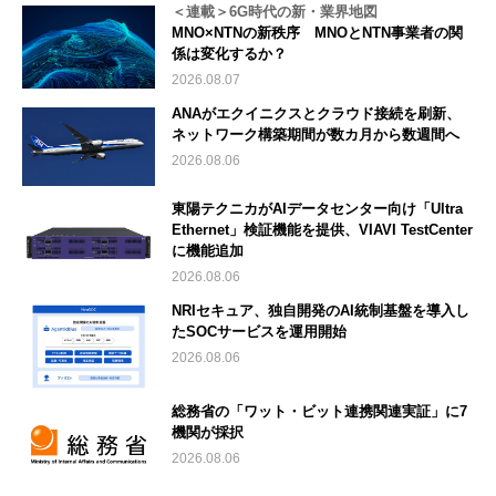
＜連載＞6G時代の新・業界地図
MNO×NTNの新秩序 MNOとNTN事業者の関
係は変化するか？
2026.08.07
ANAがエクイニクスとクラウド接続を刷新、
ネットワーク構築期間が数カ月から数週間へ
2026.08.06
東陽テクニカがAIデータセンター向け「Ultra
Ethernet」検証機能を提供、VIAVI TestCenter
に機能追加
2026.08.06
NRIセキュア、独自開発のAI統制基盤を導入し
たSOCサービスを運用開始
2026.08.06
総務省の「ワット・ビット連携関連実証」に7
機関が採択
2026.08.06