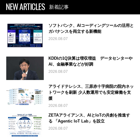
NEW ARTICLES
新着記事
ソフトバンク、AIコーディングツールの活用と
ガバナンスを両立する新機能
2026.08.07
KDDIの1Q決算は増収増益 データセンターや
AI、金融事業などが好調
2026.08.07
アライドテレシス、三原赤十字病院の院内ネッ
トワークを刷新 少人数運用でも安定稼働を支
援
2026.08.07
ZETAアライアンス、AIとIoTの共創を推進す
る 「Agentic IoT Lab」を設立
2026.08.07