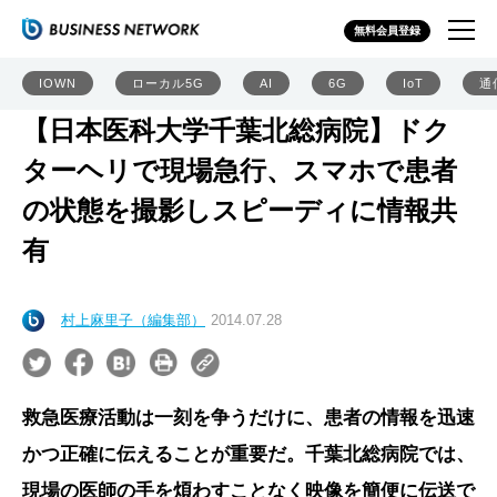
無料会員登録
IOWN
ローカル5G
AI
6G
IoT
通
【日本医科大学千葉北総病院】ドク
ターヘリで現場急行、スマホで患者
の状態を撮影しスピーディに情報共
有
村上麻里子（編集部）
2014.07.28
救急医療活動は一刻を争うだけに、患者の情報を迅速
かつ正確に伝えることが重要だ。千葉北総病院では、
現場の医師の手を煩わすことなく映像を簡便に伝送で