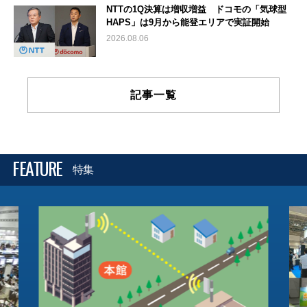
NTTの1Q決算は増収増益 ドコモの「気球型
HAPS」は9月から能登エリアで実証開始
2026.08.06
記事一覧
FEATURE
特集