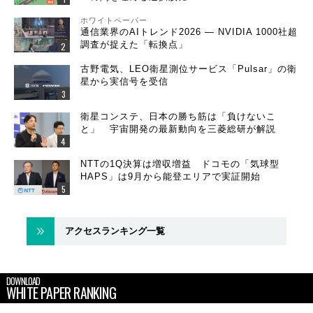
ホワイトペーパー
通信業界のAIトレンド2026 ― NVIDIA 1000社超
調査が捉えた「転換点」
古野電気、LEO衛星測位サービス「Pulsar」の衛
星から実信号を受信
衛星コンステ、日本の勝ち筋は「負けないこ
と」 宇宙開発の最新動向を三菱総研が解説
NTTの1Q決算は増収増益 ドコモの「気球型
HAPS」は9月から能登エリアで実証開始
アクセスランキング一覧
DOWNLOAD
WHITE PAPER RANKING