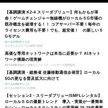
【基調講演 K2-4 スリーダブリュー】何もかもが革
命！ゲームチェンジャー無線機がローカル５G市場の
既存概念を破壊する！！ コアサーバー不要！毎年の
ライセンス費用も不要！でも、超安価！ の新しい５
Gモデル
ローカル5Gサミット
ワイヤレスジャパン×WTP 2026
高価な専用ネットワークは本当に必要か？ AIネット
ワーク構築の現実解
SB C&S株式会社／日本ヒューレット・パッカード合同会社
【基調講演・総務省 佐藤移動通信企画官】ローカル
5Gの更なる普及拡大に向けて
ローカル5Gサミット
ローカル5Gサミット2025
【セッション2・スリーダブリュー/SMFLレンタル】
ローカル５Ｇの最新トレンド 導入・実装が一番簡単
なシン・ローカル５Ｇシステムの実用例 25-26年最新