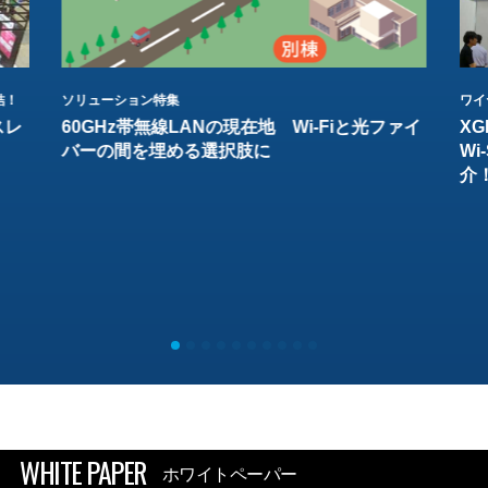
結！
ソリューション特集
ワイ
スレ
60GHz帯無線LANの現在地 Wi-Fiと光ファイ
XG
バーの間を埋める選択肢に
W
介
WHITE PAPER
ホワイトペーパー