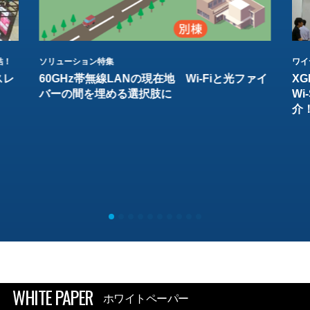
結！
ソリューション特集
ワイ
スレ
60GHz帯無線LANの現在地 Wi-Fiと光ファイ
XG
バーの間を埋める選択肢に
W
介
WHITE PAPER
ホワイトペーパー