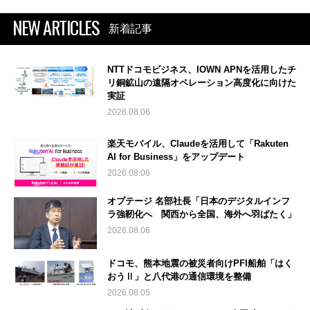
NEW ARTICLES
新着記事
NTTドコモビジネス、IOWN APNを活用したチ
リ銅鉱山の遠隔オペレーション高度化に向けた
実証
2026.08.06
楽天モバイル、Claudeを活用して「Rakuten
AI for Business」をアップデート
2026.08.06
オプテージ 名部社長「日本のデジタルインフ
ラ強靭化へ 関西から全国、海外へ羽ばたく」
2026.08.06
ドコモ、熊本地震の被災者向けPFI船舶「はく
おうⅡ」と八代港の通信環境を整備
2026.08.05