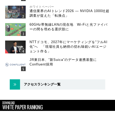
ホワイトペーパー
通信業界のAIトレンド2026 ― NVIDIA 1000社超
調査が捉えた「転換点」
60GHz帯無線LANの現在地 Wi-Fiと光ファイバ
ーの間を埋める選択肢に
NTTドコモ、2027年にマーケティングを“フルAI
化”へ 「現場社員も納得の切れ味鋭いAIエージ
ェント作る」
JR東日本、“新Suica”のデータ連携基盤に
Confluent採用
アクセスランキング一覧
DOWNLOAD
WHITE PAPER RANKING