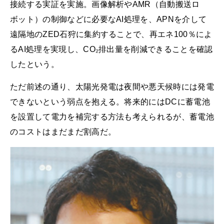
接続する実証を実施。画像解析やAMR（自動搬送ロ
ボット）の制御などに必要なAI処理を、APNを介して
遠隔地のZED石狩に集約することで、再エネ100％によ
るAI処理を実現し、CO₂排出量を削減できることを確認
したという。
ただ前述の通り、太陽光発電は夜間や悪天候時には発電
できないという弱点を抱える。将来的にはDCに蓄電池
を設置して電力を補完する方法も考えられるが、蓄電池
のコストはまだまだ割高だ。