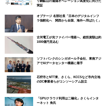
リ銅鉱山の遠隔オペレーション高度化に向けた
実証
オプテージ 名部社長「日本のデジタルインフ
ラ強靭化へ 関西から全国、海外へ羽ばたく」
古河電工が光ファイバー増産へ、総投資額は約
1000億円見込む
ソフトバンクのシンガポール子会社、東南アジ
アでAIデータセンター構築に着手
石狩市とNTT東、さくら、KCCSなど市内立地
のDC事業者らがコンソーシアム設立
「GPUクラウド利用は二極化」さくらインタ
ーネット 角氏