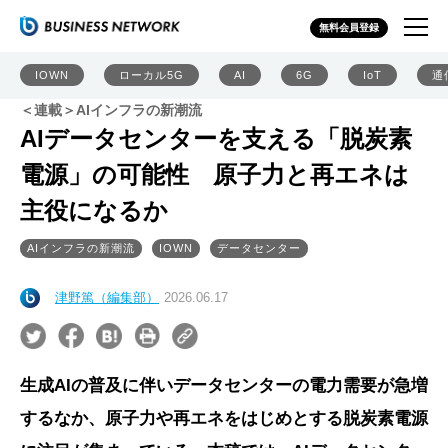
無料会員登録
IOWN
ローカル5G
AI
6G
IoT
通
＜連載＞AIインフラの新潮流
AIデータセンターを支える「脱炭素
電源」の可能性 原子力と再エネは
主役になるか
AIインフラの新潮流
IOWN
データセンター
津野篤（編集部）
2026.06.17
生成AIの普及に伴いデータセンターの電力需要が急増
するなか、原子力や再エネをはじめとする脱炭素電源