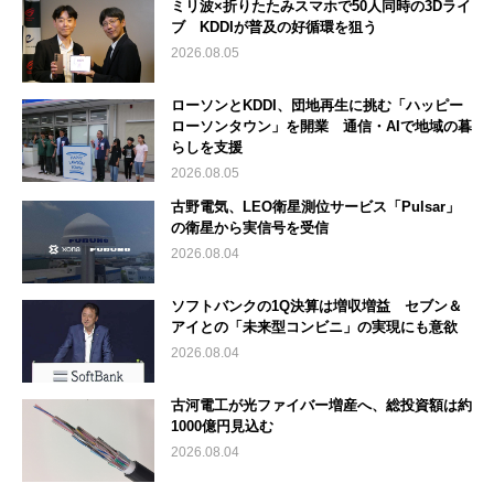
ミリ波×折りたたみスマホで50人同時の3Dライ
ブ KDDIが普及の好循環を狙う
2026.08.05
ローソンとKDDI、団地再生に挑む「ハッピー
ローソンタウン」を開業 通信・AIで地域の暮
らしを支援
2026.08.05
古野電気、LEO衛星測位サービス「Pulsar」
の衛星から実信号を受信
2026.08.04
ソフトバンクの1Q決算は増収増益 セブン＆
アイとの「未来型コンビニ」の実現にも意欲
2026.08.04
古河電工が光ファイバー増産へ、総投資額は約
1000億円見込む
2026.08.04