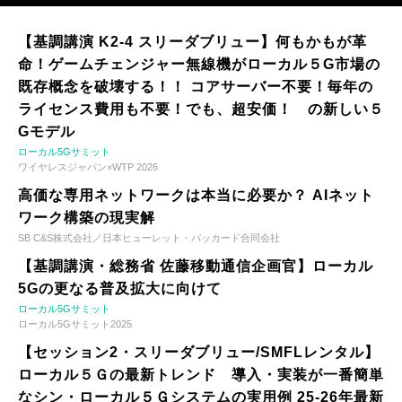
【基調講演 K2-4 スリーダブリュー】何もかもが革
命！ゲームチェンジャー無線機がローカル５G市場の
既存概念を破壊する！！ コアサーバー不要！毎年の
ライセンス費用も不要！でも、超安価！ の新しい５
Gモデル
ローカル5Gサミット
ワイヤレスジャパン×WTP 2026
高価な専用ネットワークは本当に必要か？ AIネット
ワーク構築の現実解
SB C&S株式会社／日本ヒューレット・パッカード合同会社
【基調講演・総務省 佐藤移動通信企画官】ローカル
5Gの更なる普及拡大に向けて
ローカル5Gサミット
ローカル5Gサミット2025
【セッション2・スリーダブリュー/SMFLレンタル】
ローカル５Ｇの最新トレンド 導入・実装が一番簡単
なシン・ローカル５Ｇシステムの実用例 25-26年最新