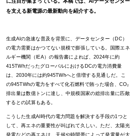
に注目が集まっている。本稿では、AIデータセンター
を支える新電源の最新動向を紹介する。
生成AIの急速な普及を背景に、データセンター（DC）
の電力需要はかつてない規模で膨張している。国際エネ
ルギー機関（IEA）の報告書によれば、2024年に約
415TWhだったグローバルにおけるDCの電力消費量
は、2030年には約945TWhへと倍増する見通しだ。こ
の945TWhの電力をすべて化石燃料で賄った場合、CO₂
排出量は数億トンに達し、中規模国家の総排出量に匹敵
するとの試算もある。
こうした生成AI時代の電力問題を解決する手段の1つと
して、再エネの重要性が叫ばれて久しい。ただ、太陽光
発電などの再エネは、天候や時間帯によって発電量が大