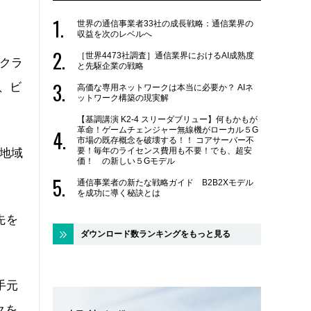
世界の通信事業者33社の成長戦略：通信業界の
収益を次のレベルへ
［世界4473社調査］通信業界におけるAI成熟度
をクラ
と先駆企業の戦略
M、ビ
高価な専用ネットワークは本当に必要か？ AIネ
ットワーク構築の現実解
【基調講演 K2-4 スリーダブリュー】何もかもが
革命！ゲームチェンジャー無線機がローカル５G
市場の既存概念を破壊する！！ コアサーバー不
要！毎年のライセンス費用も不要！でも、超安
・地域
価！ の新しい５Gモデル
通信事業者の新たな戦略ガイド B2B2Xモデル
を成功に導く秘訣とは
先を
ダウンロード数ランキングをもっと見る
手元
クを