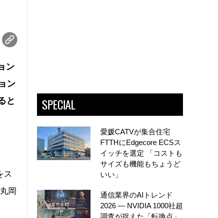
ョン
ョン
SPECIAL
ると
愛媛CATVが集合住宅
FTTHにEdgecore ECSス
イッチを選定 「コストも
サイズも機能もちょうど
をス
いい」
の丸岡
通信業界のAIトレンド
2026 ― NVIDIA 1000社超
調査が捉えた「転換点」