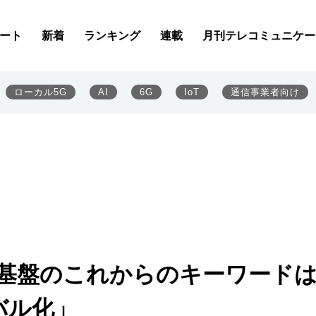
ート
新着
ランキング
連載
月刊テレコミュニケー
ローカル5G
AI
6G
IoT
通信事業者向け
音声基盤のこれからのキーワード
バル化」