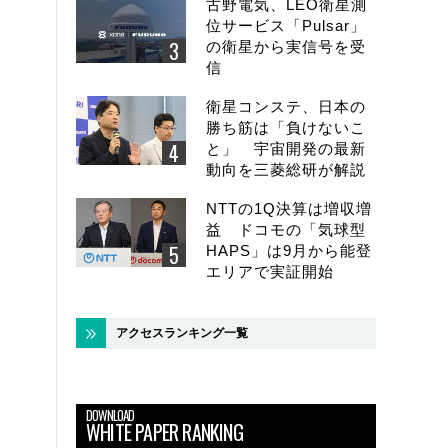
古野電気、LEO衛星測
位サービス「Pulsar」
の衛星から実信号を受
信
衛星コンステ、日本の
勝ち筋は「負けないこ
と」 宇宙開発の最新
動向を三菱総研が解説
NTTの1Q決算は増収増
益 ドコモの「気球型
HAPS」は9月から能登
エリアで実証開始
アクセスランキング一覧
DOWNLOAD
WHITE PAPER RANKING