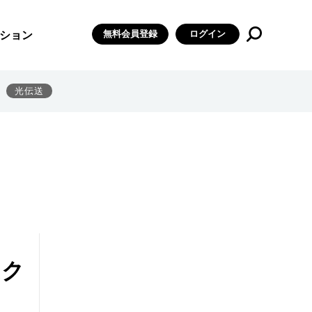
無料会員登録
ログイン
ション
光伝送
はク