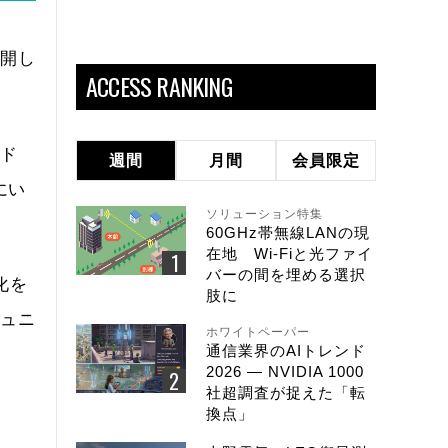
展開し
ACCESS RANKING
ンド
週間
月間
会員限定
にい
ソリューション特集
60GHz帯無線LANの現
在地 Wi-Fiと光ファイ
バーの間を埋める選択
化を
肢に
ミュニ
ホワイトペーパー
通信業界のAIトレンド
2026 ― NVIDIA 1000
社超調査が捉えた「転
換点」