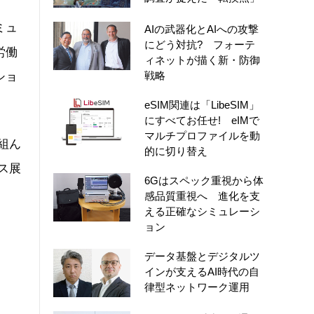
ミュ
AIの武器化とAIへの攻撃
にどう対抗? フォーテ
労働
ィネットが描く新・防御
戦略
ショ
eSIM関連は「LibeSIM」
にすべてお任せ! eIMで
マルチプロファイルを動
組ん
的に切り替え
ス展
6Gはスペック重視から体
感品質重視へ 進化を支
える正確なシミュレーシ
ョン
データ基盤とデジタルツ
インが支えるAI時代の自
律型ネットワーク運用