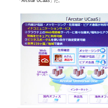
「Arcstar UCaaS」だ。