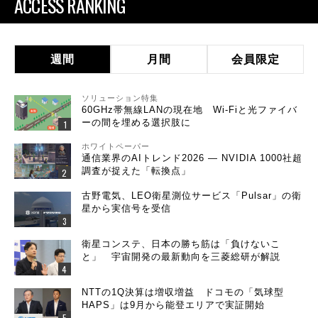
ACCESS RANKING
週間
月間
会員限定
ソリューション特集
60GHz帯無線LANの現在地 Wi-Fiと光ファイバ
ーの間を埋める選択肢に
ホワイトペーパー
通信業界のAIトレンド2026 ― NVIDIA 1000社超
調査が捉えた「転換点」
古野電気、LEO衛星測位サービス「Pulsar」の衛
星から実信号を受信
衛星コンステ、日本の勝ち筋は「負けないこ
と」 宇宙開発の最新動向を三菱総研が解説
NTTの1Q決算は増収増益 ドコモの「気球型
HAPS」は9月から能登エリアで実証開始