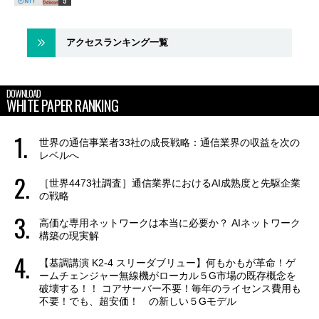
アクセスランキング一覧
DOWNLOAD
WHITE PAPER RANKING
世界の通信事業者33社の成長戦略：通信業界の収益を次の
レベルへ
［世界4473社調査］通信業界におけるAI成熟度と先駆企業
の戦略
高価な専用ネットワークは本当に必要か？ AIネットワーク
構築の現実解
【基調講演 K2-4 スリーダブリュー】何もかもが革命！ゲ
ームチェンジャー無線機がローカル５G市場の既存概念を
破壊する！！ コアサーバー不要！毎年のライセンス費用も
不要！でも、超安価！ の新しい５Gモデル