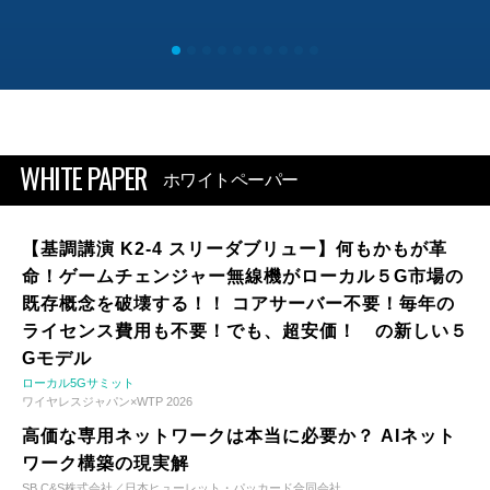
WHITE PAPER
ホワイトペーパー
【基調講演 K2-4 スリーダブリュー】何もかもが革
命！ゲームチェンジャー無線機がローカル５G市場の
既存概念を破壊する！！ コアサーバー不要！毎年の
ライセンス費用も不要！でも、超安価！ の新しい５
Gモデル
ローカル5Gサミット
ワイヤレスジャパン×WTP 2026
高価な専用ネットワークは本当に必要か？ AIネット
ワーク構築の現実解
SB C&S株式会社／日本ヒューレット・パッカード合同会社