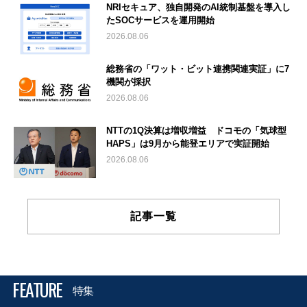
NRIセキュア、独自開発のAI統制基盤を導入し
たSOCサービスを運用開始
2026.08.06
総務省の「ワット・ビット連携関連実証」に7
機関が採択
2026.08.06
NTTの1Q決算は増収増益 ドコモの「気球型
HAPS」は9月から能登エリアで実証開始
2026.08.06
記事一覧
FEATURE
特集