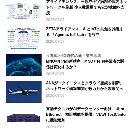
アライドテレシス、三原赤十字病院の院内ネッ
トワークを刷新 少人数運用でも安定稼働を支
援
2026.08.07
ZETAアライアンス、AIとIoTの共創を推進す
る 「Agentic IoT Lab」を設立
2026.08.07
＜連載＞6G時代の新・業界地図
MNO×NTNの新秩序 MNOとNTN事業者の関
係は変化するか？
2026.08.07
ANAがエクイニクスとクラウド接続を刷新、
ネットワーク構築期間が数カ月から数週間へ
2026.08.06
東陽テクニカがAIデータセンター向け「Ultra
Ethernet」検証機能を提供、VIAVI TestCenter
に機能追加
2026.08.06