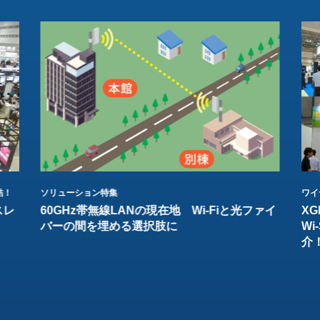
結！
ソリューション特集
ワイ
スレ
60GHz帯無線LANの現在地 Wi-Fiと光ファイ
XG
バーの間を埋める選択肢に
W
介