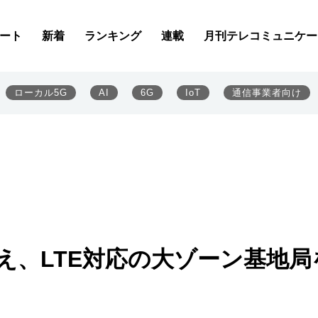
ート
新着
ランキング
連載
月刊テレコミュニケー
ローカル5G
AI
6G
IoT
通信事業者向け
備え、LTE対応の大ゾーン基地局