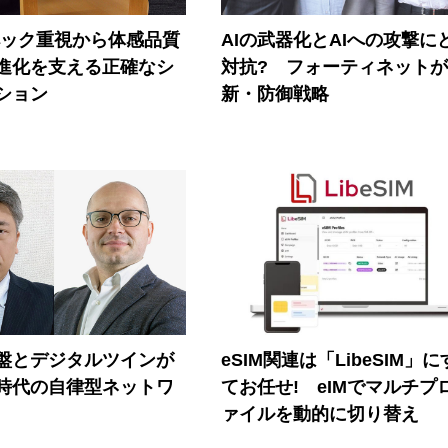
ペック重視から体感品質
AIの武器化とAIへの攻撃に
進化を支える正確なシ
対抗? フォーティネット
ション
新・防御戦略
盤とデジタルツインが
eSIM関連は「LibeSIM」
I時代の自律型ネットワ
てお任せ! eIMでマルチプ
ァイルを動的に切り替え