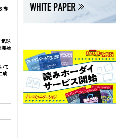
を導
「気球
証開始
用いて
に成