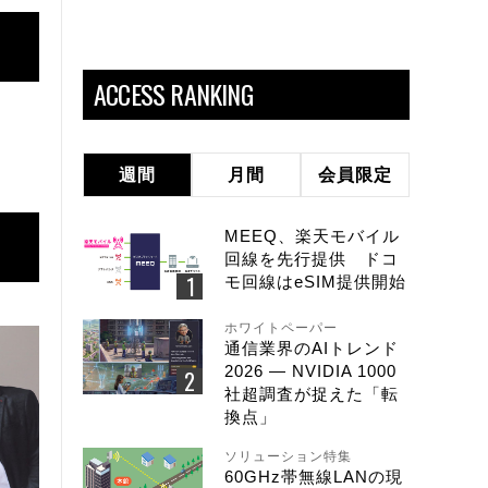
ACCESS RANKING
週間
月間
会員限定
MEEQ、楽天モバイル
回線を先行提供 ドコ
モ回線はeSIM提供開始
ホワイトペーパー
通信業界のAIトレンド
2026 ― NVIDIA 1000
社超調査が捉えた「転
換点」
ソリューション特集
60GHz帯無線LANの現