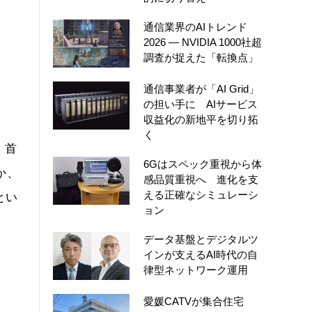
通信業界のAIトレンド
2026 ― NVIDIA 1000社超
調査が捉えた「転換点」
通信事業者が「AI Grid」
の担い手に AIサービス
収益化の新地平を切り拓
く
、首
6Gはスペック重視から体
か、
感品質重視へ 進化を支
える正確なシミュレーシ
とい
ョン
データ基盤とデジタルツ
インが支えるAI時代の自
律型ネットワーク運用
愛媛CATVが集合住宅