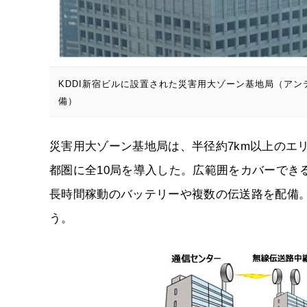
KDDI新宿ビルに設置された災害用大ゾーン基地局（アン
備）
災害用大ゾーン基地局は、半径約7km以上のエ
都圏に全10局を導入した。広範囲をカバーでき
長時間稼動のバッテリーや複数の伝送路を配備
う。