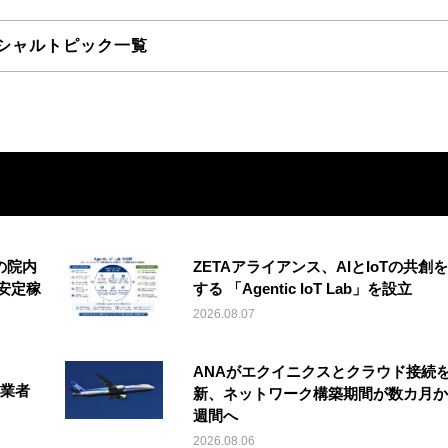
シャルトピック一覧
の院内
ZETAアライアンス、AIとIoTの共創
安定稼
する 「Agentic IoT Lab」を設立
2026.08.07
ANAがエクイニクスとクラウド接続
事業者
新、ネットワーク構築期間が数カ月か
週間へ
2026.08.06