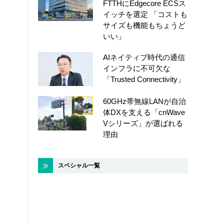
FTTHにEdgecore ECSス
イッチを選定 「コストも
サイズも機能もちょうど
いい」
AIネイティブ時代の通信
インフラに不可欠な
「Trusted Connectivity」
60GHz帯無線LANが自治
体DXを支える「cnWave
Vシリーズ」が選ばれる
理由
スペシャル一覧