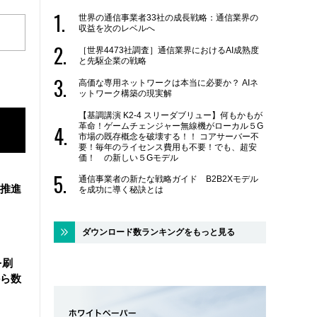
世界の通信事業者33社の成長戦略：通信業界の
収益を次のレベルへ
［世界4473社調査］通信業界におけるAI成熟度
と先駆企業の戦略
高価な専用ネットワークは本当に必要か？ AIネ
ットワーク構築の現実解
【基調講演 K2-4 スリーダブリュー】何もかもが
革命！ゲームチェンジャー無線機がローカル５G
市場の既存概念を破壊する！！ コアサーバー不
要！毎年のライセンス費用も不要！でも、超安
価！ の新しい５Gモデル
通信事業者の新たな戦略ガイド B2B2Xモデル
を推進
を成功に導く秘訣とは
ダウンロード数ランキングをもっと見る
を刷
ら数