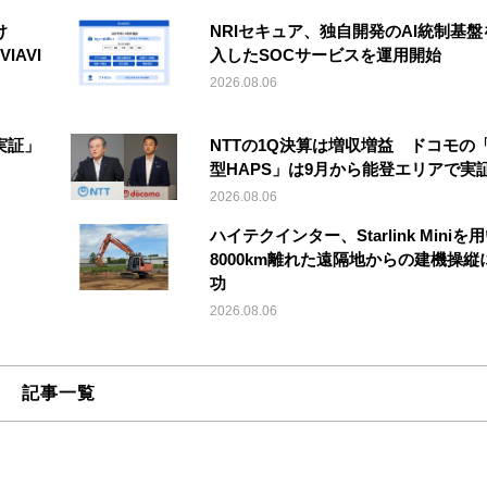
け
NRIセキュア、独自開発のAI統制基盤
IAVI
入したSOCサービスを運用開始
2026.08.06
実証」
NTTの1Q決算は増収増益 ドコモの
型HAPS」は9月から能登エリアで実
2026.08.06
ハイテクインター、Starlink Miniを
8000km離れた遠隔地からの建機操縦
功
2026.08.06
記事一覧