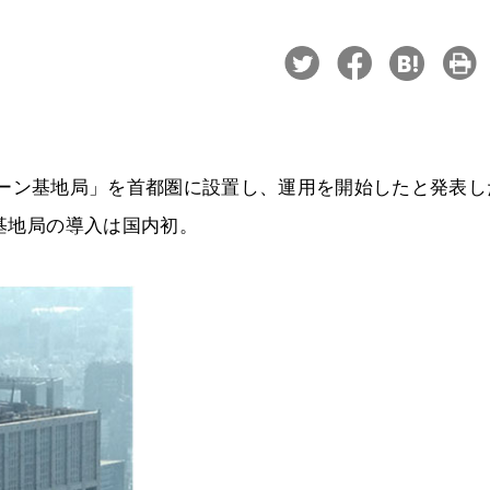
用大ゾーン基地局」を首都圏に設置し、運用を開始したと発表
ン基地局の導入は国内初。