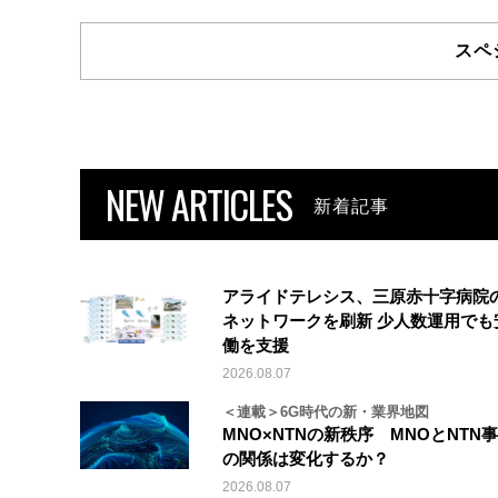
スペ
NEW ARTICLES
新着記事
アライドテレシス、三原赤十字病院
ネットワークを刷新 少人数運用でも
働を支援
2026.08.07
＜連載＞6G時代の新・業界地図
MNO×NTNの新秩序 MNOとNTN
の関係は変化するか？
2026.08.07