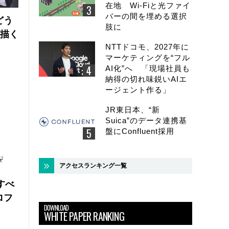
在地 Wi-Fiと光ファイ
バーの間を埋める選択
どう
肢に
が描く
NTTドコモ、2027年に
マーケティングを“フル
AI化”へ 「現場社員も
納得の切れ味鋭いAIエ
ージェント作る」
JR東日本、“新
Suica”のデータ連携基
盤にConfluent採用
アクセスランキング一覧
にすべ
ロフ
DOWNLOAD
WHITE PAPER RANKING