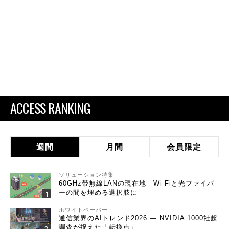
ACCESS RANKING
週間
月間
会員限定
ソリューション特集
60GHz帯無線LANの現在地 Wi-Fiと光ファイバ
ーの間を埋める選択肢に
ホワイトペーパー
通信業界のAIトレンド2026 ― NVIDIA 1000社超
調査が捉えた「転換点」