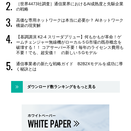
［世界4473社調査］通信業界におけるAI成熟度と先駆企業
の戦略
高価な専用ネットワークは本当に必要か？ AIネットワーク
構築の現実解
【基調講演 K2-4 スリーダブリュー】何もかもが革命！ゲ
ームチェンジャー無線機がローカル５G市場の既存概念を
破壊する！！ コアサーバー不要！毎年のライセンス費用も
不要！でも、超安価！ の新しい５Gモデル
通信事業者の新たな戦略ガイド B2B2Xモデルを成功に導
く秘訣とは
ダウンロード数ランキングをもっと見る