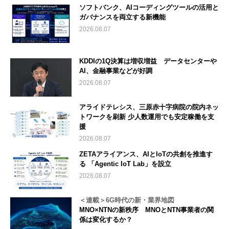
ソフトバンク、AIコーディングツールの活用と
ガバナンスを両立する新機能
2026.08.07
KDDIの1Q決算は増収増益 データセンターや
AI、金融事業などが好調
2026.08.07
アライドテレシス、三原赤十字病院の院内ネッ
トワークを刷新 少人数運用でも安定稼働を支
援
2026.08.07
ZETAアライアンス、AIとIoTの共創を推進す
る 「Agentic IoT Lab」を設立
2026.08.07
＜連載＞6G時代の新・業界地図
MNO×NTNの新秩序 MNOとNTN事業者の関
係は変化するか？