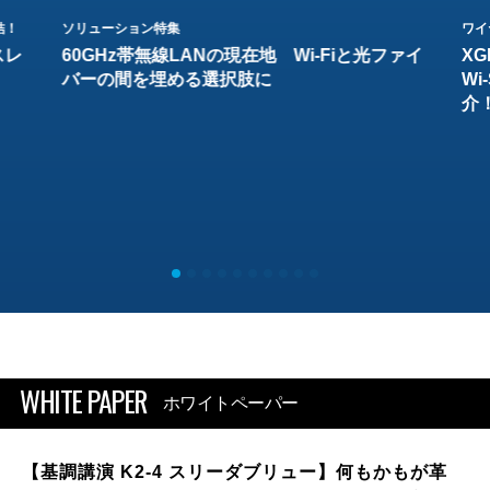
結！
ソリューション特集
ワイ
スレ
60GHz帯無線LANの現在地 Wi-Fiと光ファイ
XG
バーの間を埋める選択肢に
W
介
WHITE PAPER
ホワイトペーパー
【基調講演 K2-4 スリーダブリュー】何もかもが革