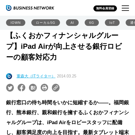
無料会員登録
IOWN
ローカル5G
AI
6G
IoT
通
【ふくおかフィナンシャルグルー
プ】iPad Airが向上させる銀行ロビ
ーの顧客対応力
重森大（ITライター）
2014.03.25
銀行窓口の待ち時間をいかに短縮するか――。福岡銀
行、熊本銀行、親和銀行を擁するふくおかフィナンシ
ャルグループは、iPad Airをロビースタッフに配備
し、顧客満足度の向上を目指す。最新タブレット端末