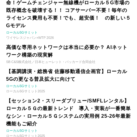
命！ゲームチェンジャー無線機がローカル５G市場の
既存概念を破壊する！！ コアサーバー不要！毎年の
ライセンス費用も不要！でも、超安価！ の新しい５
Gモデル
ローカル5Gサミット
ワイヤレスジャパン×WTP 2026
高価な専用ネットワークは本当に必要か？ AIネット
ワーク構築の現実解
SB C&S株式会社／日本ヒューレット・パッカード合同会社
【基調講演・総務省 佐藤移動通信企画官】ローカル
5Gの更なる普及拡大に向けて
ローカル5Gサミット
ローカル5Gサミット2025
【セッション2・スリーダブリュー/SMFLレンタル】
ローカル５Ｇの最新トレンド 導入・実装が一番簡単
なシン・ローカル５Ｇシステムの実用例 25-26年最新
機能もご紹介
ローカル5Gサミット
ローカル5Gサミット2025