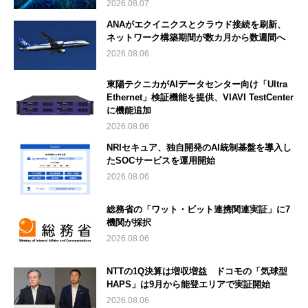
2026.08.07
ANAがエクイニクスとクラウド接続を刷新、
ネットワーク構築期間が数カ月から数週間へ
2026.08.06
東陽テクニカがAIデータセンター向け「Ultra
Ethernet」検証機能を提供、VIAVI TestCenter
に機能追加
2026.08.06
NRIセキュア、独自開発のAI統制基盤を導入し
たSOCサービスを運用開始
2026.08.06
総務省の「ワット・ビット連携関連実証」に7
機関が採択
2026.08.06
NTTの1Q決算は増収増益 ドコモの「気球型
HAPS」は9月から能登エリアで実証開始
2026.08.06