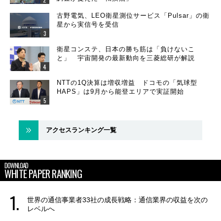
古野電気、LEO衛星測位サービス「Pulsar」の衛
星から実信号を受信
衛星コンステ、日本の勝ち筋は「負けないこ
と」 宇宙開発の最新動向を三菱総研が解説
NTTの1Q決算は増収増益 ドコモの「気球型
HAPS」は9月から能登エリアで実証開始
アクセスランキング一覧
DOWNLOAD
WHITE PAPER RANKING
世界の通信事業者33社の成長戦略：通信業界の収益を次の
レベルへ