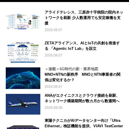
アライドテレシス、三原赤十字病院の院内ネッ
トワークを刷新 少人数運用でも安定稼働を支
援
2026.08.07
ZETAアライアンス、AIとIoTの共創を推進す
る 「Agentic IoT Lab」を設立
2026.08.07
＜連載＞6G時代の新・業界地図
MNO×NTNの新秩序 MNOとNTN事業者の関
係は変化するか？
2026.08.07
ANAがエクイニクスとクラウド接続を刷新、
ネットワーク構築期間が数カ月から数週間へ
2026.08.06
東陽テクニカがAIデータセンター向け「Ultra
Ethernet」検証機能を提供、VIAVI TestCenter