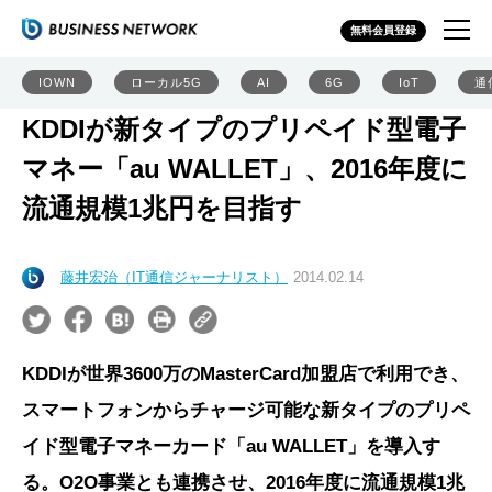
無料会員登録
IOWN
ローカル5G
AI
6G
IoT
通
KDDIが新タイプのプリペイド型電子
マネー「au WALLET」、2016年度に
流通規模1兆円を目指す
藤井宏治（IT通信ジャーナリスト）
2014.02.14
KDDIが世界3600万のMasterCard加盟店で利用でき、
スマートフォンからチャージ可能な新タイプのプリペ
イド型電子マネーカード「au WALLET」を導入す
る。O2O事業とも連携させ、2016年度に流通規模1兆