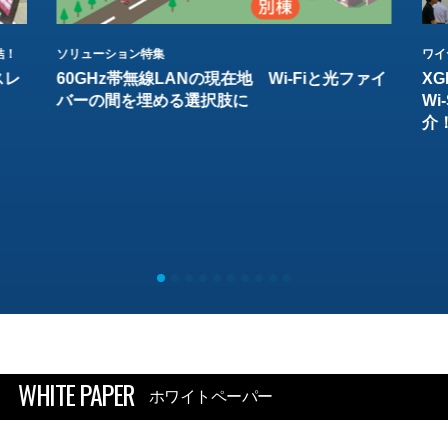
結！
ソリューション特集
ワイ
スレ
60GHz帯無線LANの現在地 Wi-Fiと光ファイ
XG
バーの間を埋める選択肢に
W
介
WHITE PAPER
ホワイトペーパー