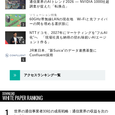
通信業界のAIトレンド2026 ― NVIDIA 1000社超
調査が捉えた「転換点」
ソリューション特集
60GHz帯無線LANの現在地 Wi-Fiと光ファイバ
ーの間を埋める選択肢に
NTTドコモ、2027年にマーケティングを“フルAI
化”へ 「現場社員も納得の切れ味鋭いAIエージ
ェント作る」
JR東日本、“新Suica”のデータ連携基盤に
Confluent採用
アクセスランキング一覧
DOWNLOAD
WHITE PAPER RANKING
世界の通信事業者33社の成長戦略：通信業界の収益を次の