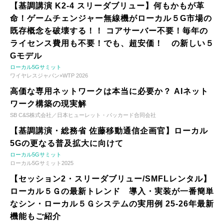
【基調講演 K2-4 スリーダブリュー】何もかもが革
命！ゲームチェンジャー無線機がローカル５G市場の
既存概念を破壊する！！ コアサーバー不要！毎年の
ライセンス費用も不要！でも、超安価！ の新しい５
Gモデル
ローカル5Gサミット
ワイヤレスジャパン×WTP 2026
高価な専用ネットワークは本当に必要か？ AIネット
ワーク構築の現実解
SB C&S株式会社／日本ヒューレット・パッカード合同会社
【基調講演・総務省 佐藤移動通信企画官】ローカル
5Gの更なる普及拡大に向けて
ローカル5Gサミット
ローカル5Gサミット2025
【セッション2・スリーダブリュー/SMFLレンタル】
ローカル５Ｇの最新トレンド 導入・実装が一番簡単
なシン・ローカル５Ｇシステムの実用例 25-26年最新
機能もご紹介