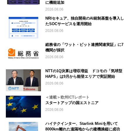
に機能追加
2026.08.06
NRIセキュア、独自開発のAI統制基盤を導入し
たSOCサービスを運用開始
2026.08.06
総務省の「ワット・ビット連携関連実証」に7
機関が採択
2026.08.06
NTTの1Q決算は増収増益 ドコモの「気球型
HAPS」は9月から能登エリアで実証開始
2026.08.06
＜連載＞欧州ICTレポート
スタートアップの国エストニア
2026.08.06
ハイテクインター、Starlink Miniを用いて
8000km離れた遠隔地からの建機操縦に成功