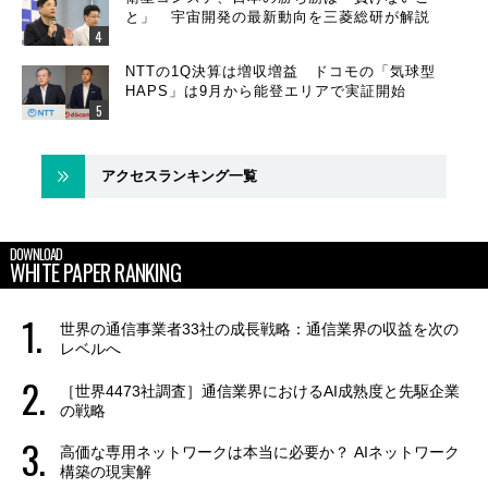
と」 宇宙開発の最新動向を三菱総研が解説
NTTの1Q決算は増収増益 ドコモの「気球型
HAPS」は9月から能登エリアで実証開始
アクセスランキング一覧
DOWNLOAD
WHITE PAPER RANKING
世界の通信事業者33社の成長戦略：通信業界の収益を次の
レベルへ
［世界4473社調査］通信業界におけるAI成熟度と先駆企業
の戦略
高価な専用ネットワークは本当に必要か？ AIネットワーク
構築の現実解