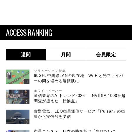
ACCESS RANKING
週間
月間
会員限定
ソリューション特集
60GHz帯無線LANの現在地 Wi-Fiと光ファイバ
ーの間を埋める選択肢に
ホワイトペーパー
通信業界のAIトレンド2026 ― NVIDIA 1000社超
調査が捉えた「転換点」
古野電気、LEO衛星測位サービス「Pulsar」の衛
星から実信号を受信
衛星コンステ、日本の勝ち筋は「負けないこ