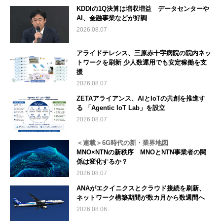
KDDIの1Q決算は増収増益 データセンターや
AI、金融事業などが好調
2026.08.07
アライドテレシス、三原赤十字病院の院内ネッ
トワークを刷新 少人数運用でも安定稼働を支
援
2026.08.07
ZETAアライアンス、AIとIoTの共創を推進す
る 「Agentic IoT Lab」を設立
2026.08.07
＜連載＞6G時代の新・業界地図
MNO×NTNの新秩序 MNOとNTN事業者の関
係は変化するか？
2026.08.07
ANAがエクイニクスとクラウド接続を刷新、
ネットワーク構築期間が数カ月から数週間へ
2026.08.06