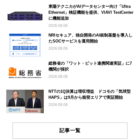
東陽テクニカがAIデータセンター向け「Ultra
Ethernet」検証機能を提供、VIAVI TestCenter
に機能追加
2026.08.06
NRIセキュア、独自開発のAI統制基盤を導入し
たSOCサービスを運用開始
2026.08.06
総務省の「ワット・ビット連携関連実証」に7
機関が採択
2026.08.06
NTTの1Q決算は増収増益 ドコモの「気球型
HAPS」は9月から能登エリアで実証開始
2026.08.06
記事一覧