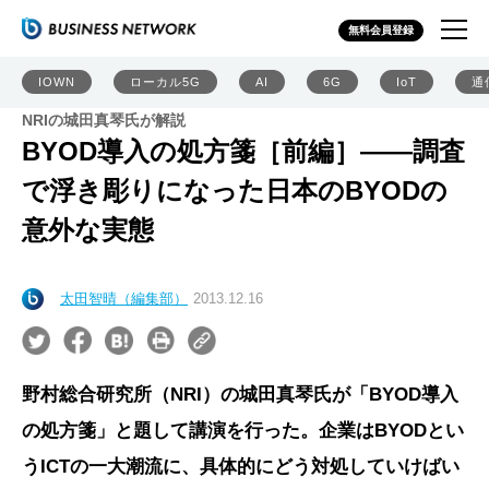
無料会員登録
IOWN
ローカル5G
AI
6G
IoT
通
NRIの城田真琴氏が解説
BYOD導入の処方箋［前編］――調査
で浮き彫りになった日本のBYODの
意外な実態
太田智晴（編集部）
2013.12.16
野村総合研究所（NRI）の城田真琴氏が「BYOD導入
の処方箋」と題して講演を行った。企業はBYODとい
うICTの一大潮流に、具体的にどう対処していけばい