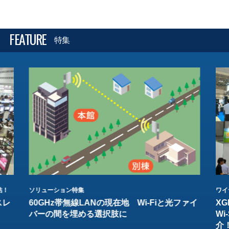
FEATURE
特集
結！
ソリューション特集
ワイ
スレ
60GHz帯無線LANの現在地 Wi-Fiと光ファイ
XG
バーの間を埋める選択肢に
W
介