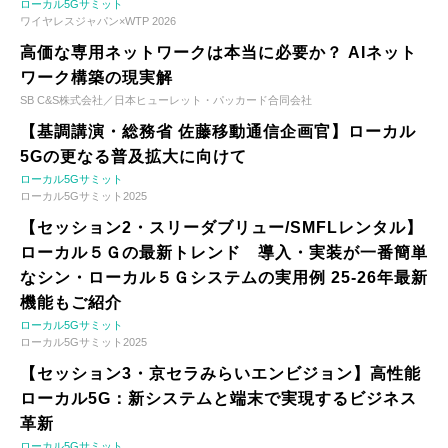
ローカル5Gサミット
ワイヤレスジャパン×WTP 2026
高価な専用ネットワークは本当に必要か？ AIネット
ワーク構築の現実解
SB C&S株式会社／日本ヒューレット・パッカード合同会社
【基調講演・総務省 佐藤移動通信企画官】ローカル
5Gの更なる普及拡大に向けて
ローカル5Gサミット
ローカル5Gサミット2025
【セッション2・スリーダブリュー/SMFLレンタル】
ローカル５Ｇの最新トレンド 導入・実装が一番簡単
なシン・ローカル５Ｇシステムの実用例 25-26年最新
機能もご紹介
ローカル5Gサミット
ローカル5Gサミット2025
【セッション3・京セラみらいエンビジョン】高性能
ローカル5G：新システムと端末で実現するビジネス
革新
ローカル5Gサミット