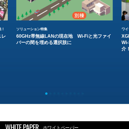
結！
ソリューション特集
ワイ
スレ
60GHz帯無線LANの現在地 Wi-Fiと光ファイ
XG
バーの間を埋める選択肢に
W
介
WHITE PAPER
ホワイトペーパー