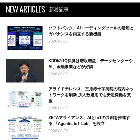
NEW ARTICLES
新着記事
ソフトバンク、AIコーディングツールの活用と
ガバナンスを両立する新機能
2026.08.07
KDDIの1Q決算は増収増益 データセンターや
AI、金融事業などが好調
2026.08.07
アライドテレシス、三原赤十字病院の院内ネッ
トワークを刷新 少人数運用でも安定稼働を支
援
2026.08.07
ZETAアライアンス、AIとIoTの共創を推進す
る 「Agentic IoT Lab」を設立
2026.08.07