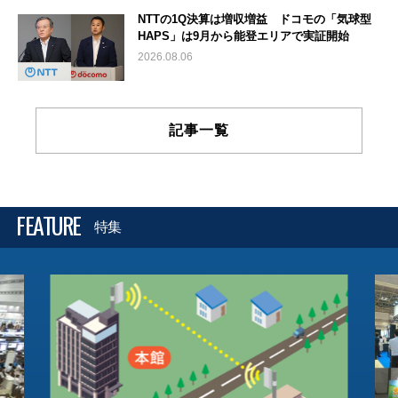
NTTの1Q決算は増収増益 ドコモの「気球型
HAPS」は9月から能登エリアで実証開始
2026.08.06
記事一覧
FEATURE
特集