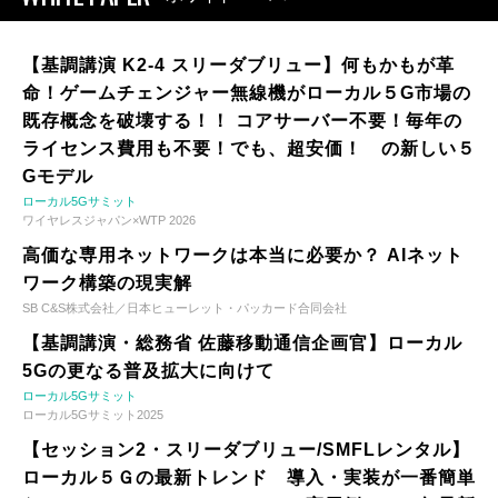
【基調講演 K2-4 スリーダブリュー】何もかもが革
命！ゲームチェンジャー無線機がローカル５G市場の
既存概念を破壊する！！ コアサーバー不要！毎年の
ライセンス費用も不要！でも、超安価！ の新しい５
Gモデル
ローカル5Gサミット
ワイヤレスジャパン×WTP 2026
高価な専用ネットワークは本当に必要か？ AIネット
ワーク構築の現実解
SB C&S株式会社／日本ヒューレット・パッカード合同会社
【基調講演・総務省 佐藤移動通信企画官】ローカル
5Gの更なる普及拡大に向けて
ローカル5Gサミット
ローカル5Gサミット2025
【セッション2・スリーダブリュー/SMFLレンタル】
ローカル５Ｇの最新トレンド 導入・実装が一番簡単