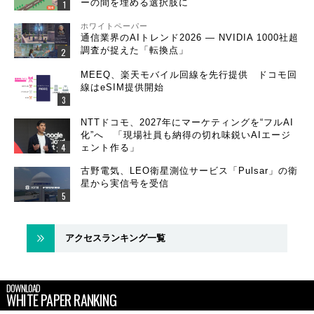
ーの間を埋める選択肢に
ホワイトペーパー
通信業界のAIトレンド2026 ― NVIDIA 1000社超
調査が捉えた「転換点」
MEEQ、楽天モバイル回線を先行提供 ドコモ回
線はeSIM提供開始
NTTドコモ、2027年にマーケティングを“フルAI
化”へ 「現場社員も納得の切れ味鋭いAIエージ
ェント作る」
古野電気、LEO衛星測位サービス「Pulsar」の衛
星から実信号を受信
アクセスランキング一覧
DOWNLOAD
WHITE PAPER RANKING