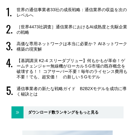
世界の通信事業者33社の成長戦略：通信業界の収益を次の
レベルへ
［世界4473社調査］通信業界におけるAI成熟度と先駆企業
の戦略
高価な専用ネットワークは本当に必要か？ AIネットワーク
構築の現実解
【基調講演 K2-4 スリーダブリュー】何もかもが革命！ゲ
ームチェンジャー無線機がローカル５G市場の既存概念を
破壊する！！ コアサーバー不要！毎年のライセンス費用も
不要！でも、超安価！ の新しい５Gモデル
通信事業者の新たな戦略ガイド B2B2Xモデルを成功に導
く秘訣とは
ダウンロード数ランキングをもっと見る