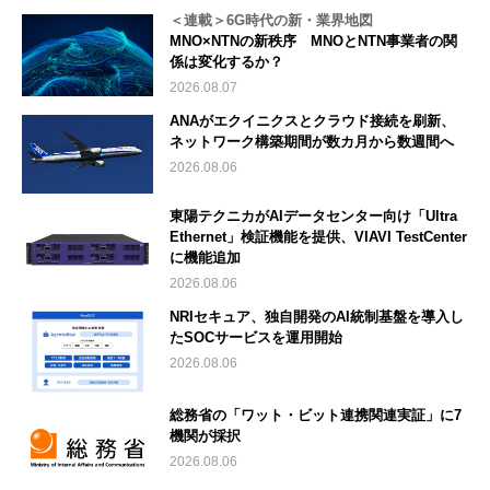
＜連載＞6G時代の新・業界地図
MNO×NTNの新秩序 MNOとNTN事業者の関
係は変化するか？
2026.08.07
ANAがエクイニクスとクラウド接続を刷新、
ネットワーク構築期間が数カ月から数週間へ
2026.08.06
東陽テクニカがAIデータセンター向け「Ultra
Ethernet」検証機能を提供、VIAVI TestCenter
に機能追加
2026.08.06
NRIセキュア、独自開発のAI統制基盤を導入し
たSOCサービスを運用開始
2026.08.06
総務省の「ワット・ビット連携関連実証」に7
機関が採択
2026.08.06