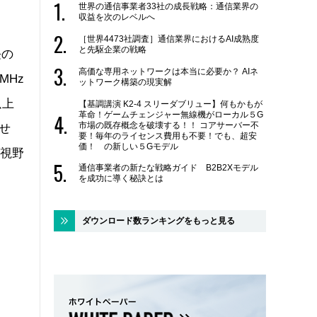
世界の通信事業者33社の成長戦略：通信業界の
収益を次のレベルへ
［世界4473社調査］通信業界におけるAI成熟度
と先駆企業の戦略
長の
高価な専用ネットワークは本当に必要か？ AIネ
MHz
ットワーク構築の現実解
以上
【基調講演 K2-4 スリーダブリュー】何もかもが
革命！ゲームチェンジャー無線機がローカル５G
市場の既存概念を破壊する！！ コアサーバー不
見せ
要！毎年のライセンス費用も不要！でも、超安
価！ の新しい５Gモデル
も視野
通信事業者の新たな戦略ガイド B2B2Xモデル
を成功に導く秘訣とは
ダウンロード数ランキングをもっと見る