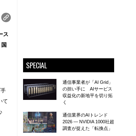
ース
。国
SPECIAL
通信事業者が「AI Grid」
の担い手に AIサービス
プ手
収益化の新地平を切り拓
いて
く
心
通信業界のAIトレンド
2026 ― NVIDIA 1000社超
調査が捉えた「転換点」