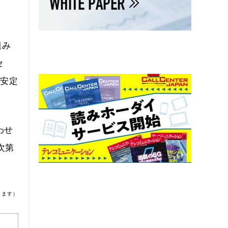
組み
セ
で安定
わせ
次第
ります）