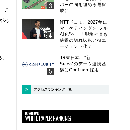
バーの間を埋める選択
る。こ
肢に
性があ
NTTドコモ、2027年に
マーケティングを“フル
AI化”へ 「現場社員も
納得の切れ味鋭いAIエ
ージェント作る」
る。
JR東日本、“新
Suica”のデータ連携基
盤にConfluent採用
アクセスランキング一覧
DOWNLOAD
WHITE PAPER RANKING