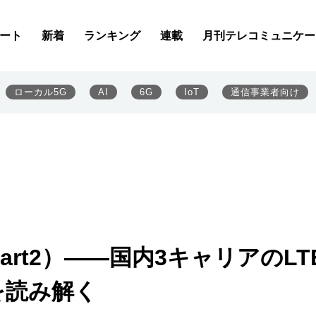
ート
新着
ランキング
連載
月刊テレコミュニケー
ローカル5G
AI
6G
IoT
通信事業者向け
（Part2）――国内3キャリアのLT
オを読み解く