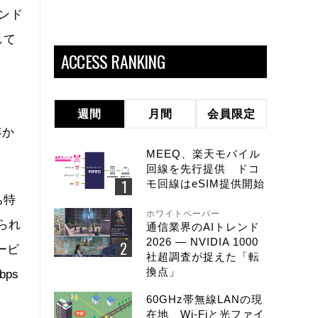
バンド
して
ACCESS RANKING
も
週間
月間
会員限定
年か
MEEQ、楽天モバイル
回線を先行提供 ドコ
モ回線はeSIM提供開始
ち特
ホワイトペーパー
られ
通信業界のAIトレンド
2026 ― NVIDIA 1000
ービ
社超調査が捉えた「転
換点」
ps
60GHz帯無線LANの現
在地 Wi-Fiと光ファイ