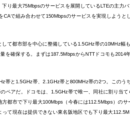
、下り最大75Mbpsのサービスを展開しているLTEの主力
z幅をCAで組み合わせて150Mbpsのサービスを実現しようと
して都市部を中心に整備している1.5GHz帯の10MHz幅
量を確保する。まずは187.5MbpsからNTTドコモも2014
帯と1.5GHz帯、2.1GHz帯と800MHz帯の2つ。このう
z帯のペアだ。ドコモは、1.5GHz帯で唯一、同社に割り当て
都市で下り最大100Mbps（今春には112.5Mbps）のサ
って現在は提供できない東名阪地区でも下り最大112.5Mb