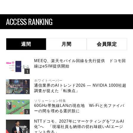
ACCESS RANKING
週間
月間
会員限定
MEEQ、楽天モバイル回線を先行提供 ドコモ回
線はeSIM提供開始
ホワイトペーパー
通信業界のAIトレンド2026 ― NVIDIA 1000社超
調査が捉えた「転換点」
ソリューション特集
60GHz帯無線LANの現在地 Wi-Fiと光ファイバ
ーの間を埋める選択肢に
NTTドコモ、2027年にマーケティングを“フルAI
化”へ 「現場社員も納得の切れ味鋭いAIエージ
ェント作る」