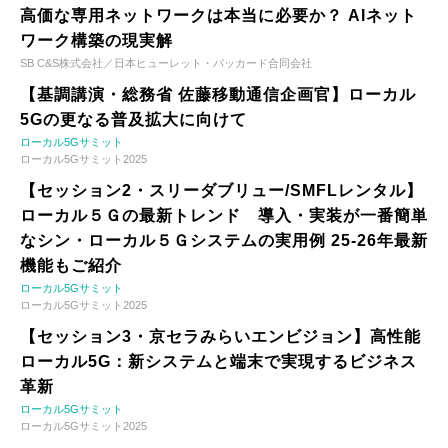
高価な専用ネットワークは本当に必要か？ AIネット
ワーク構築の現実解
SB C&S株式会社／日本ヒューレット・パッカード合同会社
【基調講演・総務省 佐藤移動通信企画官】ローカル
5Gの更なる普及拡大に向けて
ローカル5Gサミット
ローカル5Gサミット2025
【セッション2・スリーダブリュー/SMFLレンタル】
ローカル５Ｇの最新トレンド 導入・実装が一番簡単
なシン・ローカル５Ｇシステムの実用例 25-26年最新
機能もご紹介
ローカル5Gサミット
ローカル5Gサミット2025
【セッション3・京セラみらいエンビジョン】高性能
ローカル5G：新システムと端末で実現するビジネス
革新
ローカル5Gサミット
ローカル5Gサミット2025