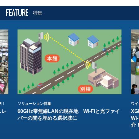
FEATURE
特集
結！
ソリューション特集
ワイ
スレ
60GHz帯無線LANの現在地 Wi-Fiと光ファイ
XG
バーの間を埋める選択肢に
W
介