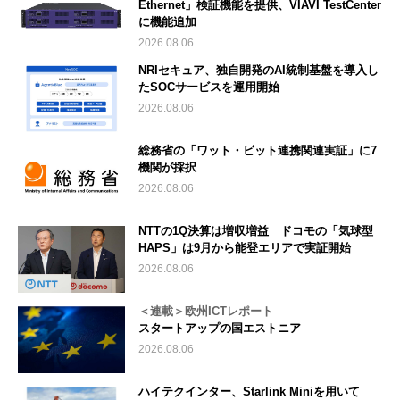
Ethernet」検証機能を提供、VIAVI TestCenter
に機能追加
2026.08.06
NRIセキュア、独自開発のAI統制基盤を導入し
たSOCサービスを運用開始
2026.08.06
総務省の「ワット・ビット連携関連実証」に7
機関が採択
2026.08.06
NTTの1Q決算は増収増益 ドコモの「気球型
HAPS」は9月から能登エリアで実証開始
2026.08.06
＜連載＞欧州ICTレポート
スタートアップの国エストニア
2026.08.06
ハイテクインター、Starlink Miniを用いて