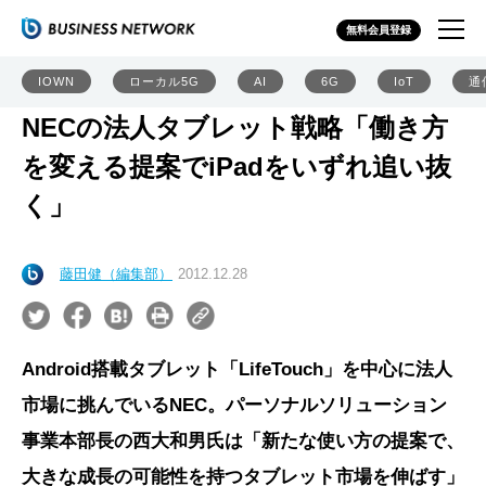
無料会員登録
IOWN
ローカル5G
AI
6G
IoT
通
NECの法人タブレット戦略「働き方
を変える提案でiPadをいずれ追い抜
く」
藤田健（編集部）
2012.12.28
Android搭載タブレット「LifeTouch」を中心に法人
市場に挑んでいるNEC。パーソナルソリューション
事業本部長の西大和男氏は「新たな使い方の提案で、
大きな成長の可能性を持つタブレット市場を伸ばす」