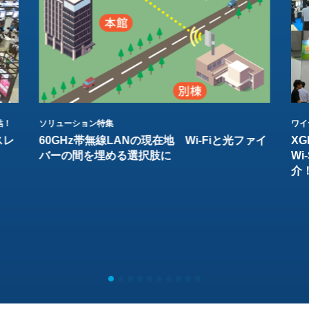
結！
ソリューション特集
ワイ
スレ
60GHz帯無線LANの現在地 Wi-Fiと光ファイ
XG
バーの間を埋める選択肢に
W
介