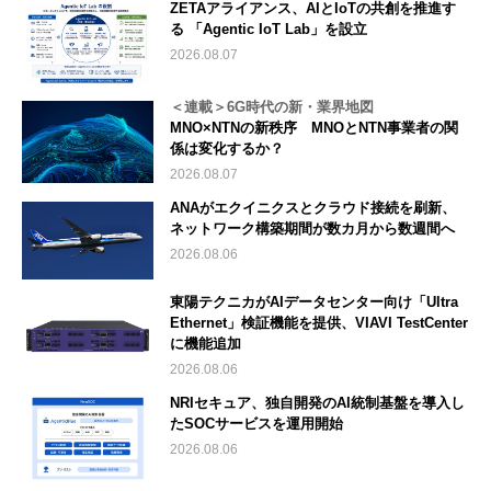
ZETAアライアンス、AIとIoTの共創を推進す
る 「Agentic IoT Lab」を設立
2026.08.07
＜連載＞6G時代の新・業界地図
MNO×NTNの新秩序 MNOとNTN事業者の関
係は変化するか？
2026.08.07
ANAがエクイニクスとクラウド接続を刷新、
ネットワーク構築期間が数カ月から数週間へ
2026.08.06
東陽テクニカがAIデータセンター向け「Ultra
Ethernet」検証機能を提供、VIAVI TestCenter
に機能追加
2026.08.06
NRIセキュア、独自開発のAI統制基盤を導入し
たSOCサービスを運用開始
2026.08.06