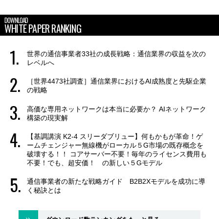
DOWNLOAD
WHITE PAPER RANKING
世界の通信事業者33社の成長戦略：通信業界の収益を次の
レベルへ
［世界4473社調査］通信業界におけるAI成熟度と先駆企業
の戦略
高価な専用ネットワークは本当に必要か？ AIネットワーク
構築の現実解
【基調講演 K2-4 スリーダブリュー】何もかもが革命！ゲ
ームチェンジャー無線機がローカル５G市場の既存概念を
破壊する！！ コアサーバー不要！毎年のライセンス費用も
不要！でも、超安価！ の新しい５Gモデル
通信事業者の新たな戦略ガイド B2B2Xモデルを成功に導
く秘訣とは