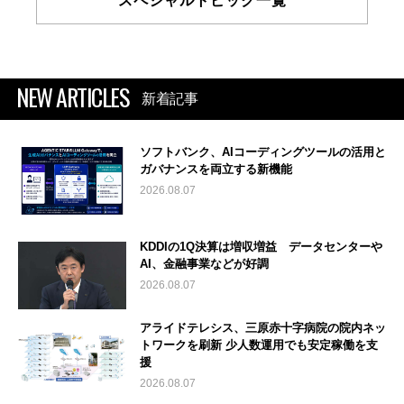
スペシャルトピック一覧
NEW ARTICLES
新着記事
ソフトバンク、AIコーディングツールの活用と
ガバナンスを両立する新機能
2026.08.07
KDDIの1Q決算は増収増益 データセンターや
AI、金融事業などが好調
2026.08.07
アライドテレシス、三原赤十字病院の院内ネッ
トワークを刷新 少人数運用でも安定稼働を支
援
2026.08.07