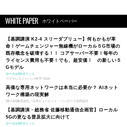
WHITE PAPER
ホワイトペーパー
【基調講演 K2-4 スリーダブリュー】何もかもが革
命！ゲームチェンジャー無線機がローカル５G市場の
既存概念を破壊する！！ コアサーバー不要！毎年の
ライセンス費用も不要！でも、超安価！ の新しい５
Gモデル
ローカル5Gサミット
ワイヤレスジャパン×WTP 2026
高価な専用ネットワークは本当に必要か？ AIネット
ワーク構築の現実解
SB C&S株式会社／日本ヒューレット・パッカード合同会社
【基調講演・総務省 佐藤移動通信企画官】ローカル
5Gの更なる普及拡大に向けて
ローカル5Gサミット