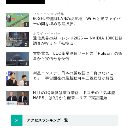
ソリューション特集
60GHz帯無線LANの現在地 Wi-Fiと光ファイバ
ーの間を埋める選択肢に
ホワイトペーパー
通信業界のAIトレンド2026 ― NVIDIA 1000社超
調査が捉えた「転換点」
古野電気、LEO衛星測位サービス「Pulsar」の衛
星から実信号を受信
衛星コンステ、日本の勝ち筋は「負けないこ
と」 宇宙開発の最新動向を三菱総研が解説
NTTの1Q決算は増収増益 ドコモの「気球型
HAPS」は9月から能登エリアで実証開始
アクセスランキング一覧