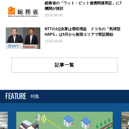
総務省の「ワット・ビット連携関連実証」に7
機関が採択
2026.08.06
NTTの1Q決算は増収増益 ドコモの「気球型
HAPS」は9月から能登エリアで実証開始
2026.08.06
記事一覧
FEATURE
特集