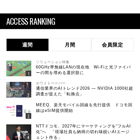
ACCESS RANKING
週間
月間
会員限定
ソリューション特集
60GHz帯無線LANの現在地 Wi-Fiと光ファイバ
ーの間を埋める選択肢に
ホワイトペーパー
通信業界のAIトレンド2026 ― NVIDIA 1000社超
調査が捉えた「転換点」
MEEQ、楽天モバイル回線を先行提供 ドコモ回
線はeSIM提供開始
NTTドコモ、2027年にマーケティングを“フルAI
化”へ 「現場社員も納得の切れ味鋭いAIエージ
ェント作る」