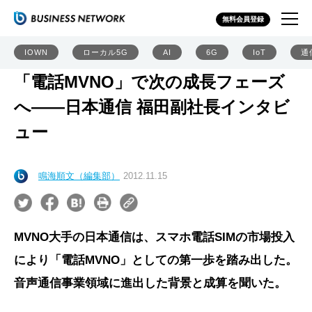
無料会員登録
IOWN
ローカル5G
AI
6G
IoT
通
「電話MVNO」で次の成長フェーズ
へ――日本通信 福田副社長インタビ
ュー
鳴海順文（編集部）
2012.11.15
MVNO大手の日本通信は、スマホ電話SIMの市場投入
により「電話MVNO」としての第一歩を踏み出した。
音声通信事業領域に進出した背景と成算を聞いた。