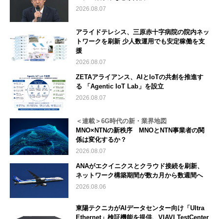
2026.08.07
アライドテレシス、三原赤十字病院の院内ネッ
トワークを刷新 少人数運用でも安定稼働を支
援
2026.08.07
ZETAアライアンス、AIとIoTの共創を推進す
る 「Agentic IoT Lab」を設立
2026.08.07
＜連載＞6G時代の新・業界地図
MNO×NTNの新秩序 MNOとNTN事業者の関
係は変化するか？
2026.08.07
ANAがエクイニクスとクラウド接続を刷新、
ネットワーク構築期間が数カ月から数週間へ
2026.08.06
東陽テクニカがAIデータセンター向け「Ultra
Ethernet」検証機能を提供、VIAVI TestCenter