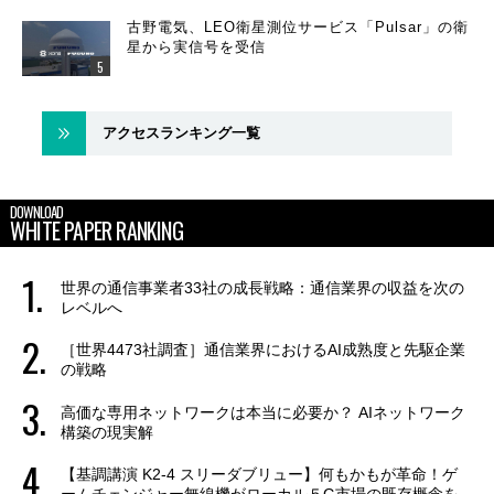
古野電気、LEO衛星測位サービス「Pulsar」の衛
星から実信号を受信
アクセスランキング一覧
DOWNLOAD
WHITE PAPER RANKING
世界の通信事業者33社の成長戦略：通信業界の収益を次の
レベルへ
［世界4473社調査］通信業界におけるAI成熟度と先駆企業
の戦略
高価な専用ネットワークは本当に必要か？ AIネットワーク
構築の現実解
【基調講演 K2-4 スリーダブリュー】何もかもが革命！ゲ
ームチェンジャー無線機がローカル５G市場の既存概念を