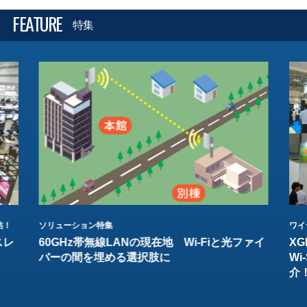
FEATURE
特集
結！
ソリューション特集
ワイ
スレ
60GHz帯無線LANの現在地 Wi-Fiと光ファイ
XG
バーの間を埋める選択肢に
W
介