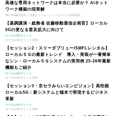
高価な専用ネットワークは本当に必要か？ AIネット
ワーク構築の現実解
SB C&S株式会社／日本ヒューレット・パッカード合同会社
【基調講演・総務省 佐藤移動通信企画官】ローカル
5Gの更なる普及拡大に向けて
ローカル5Gサミット
ローカル5Gサミット2025
【セッション2・スリーダブリュー/SMFLレンタル】
ローカル５Ｇの最新トレンド 導入・実装が一番簡単
なシン・ローカル５Ｇシステムの実用例 25-26年最新
機能もご紹介
ローカル5Gサミット
ローカル5Gサミット2025
【セッション3・京セラみらいエンビジョン】高性能
ローカル5G：新システムと端末で実現するビジネス
革新
ローカル5Gサミット
ローカル5Gサミット2025