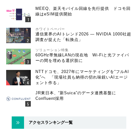
MEEQ、楽天モバイル回線を先行提供 ドコモ回
線はeSIM提供開始
ホワイトペーパー
通信業界のAIトレンド2026 ― NVIDIA 1000社超
調査が捉えた「転換点」
ソリューション特集
60GHz帯無線LANの現在地 Wi-Fiと光ファイバ
ーの間を埋める選択肢に
NTTドコモ、2027年にマーケティングを“フルAI
化”へ 「現場社員も納得の切れ味鋭いAIエージ
ェント作る」
JR東日本、“新Suica”のデータ連携基盤に
Confluent採用
アクセスランキング一覧