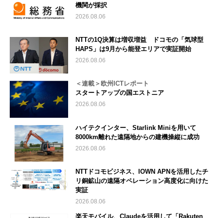
機関が採択
2026.08.06
NTTの1Q決算は増収増益 ドコモの「気球型
HAPS」は9月から能登エリアで実証開始
2026.08.06
＜連載＞欧州ICTレポート
スタートアップの国エストニア
2026.08.06
ハイテクインター、Starlink Miniを用いて
8000km離れた遠隔地からの建機操縦に成功
2026.08.06
NTTドコモビジネス、IOWN APNを活用したチ
リ銅鉱山の遠隔オペレーション高度化に向けた
実証
2026.08.06
楽天モバイル、Claudeを活用して「Rakuten