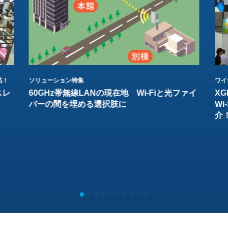
結！
ソリューション特集
ワイ
スレ
60GHz帯無線LANの現在地 Wi-Fiと光ファイ
XG
バーの間を埋める選択肢に
W
介