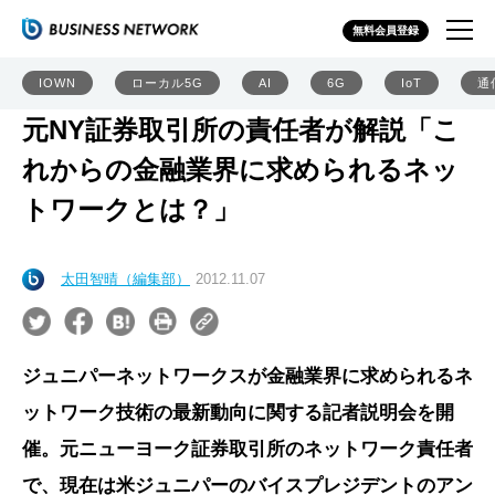
無料会員登録
IOWN
ローカル5G
AI
6G
IoT
通
元NY証券取引所の責任者が解説「こ
れからの金融業界に求められるネッ
トワークとは？」
太田智晴（編集部）
2012.11.07
ジュニパーネットワークスが金融業界に求められるネ
ットワーク技術の最新動向に関する記者説明会を開
催。元ニューヨーク証券取引所のネットワーク責任者
で、現在は米ジュニパーのバイスプレジデントのアン