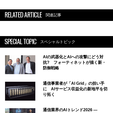
RELATED ARTICLE
関連記事
SPECIAL TOPIC
スペシャルトピック
AIの武器化とAIへの攻撃にどう対
抗? フォーティネットが描く新・
防御戦略
通信事業者が「AI Grid」の担い手
に AIサービス収益化の新地平を切
り拓く
通信業界のAIトレンド2026 ―