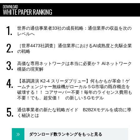
DOWNLOAD
WHITE PAPER RANKING
世界の通信事業者33社の成長戦略：通信業界の収益を次の
レベルへ
［世界4473社調査］通信業界におけるAI成熟度と先駆企業
の戦略
高価な専用ネットワークは本当に必要か？ AIネットワーク
構築の現実解
【基調講演 K2-4 スリーダブリュー】何もかもが革命！ゲ
ームチェンジャー無線機がローカル５G市場の既存概念を
破壊する！！ コアサーバー不要！毎年のライセンス費用も
不要！でも、超安価！ の新しい５Gモデル
通信事業者の新たな戦略ガイド B2B2Xモデルを成功に導
く秘訣とは
ダウンロード数ランキングをもっと見る