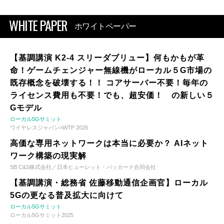
WHITE PAPER
ホワイトペーパー
【基調講演 K2-4 スリーダブリュー】何もかもが革
命！ゲームチェンジャー無線機がローカル５G市場の
既存概念を破壊する！！ コアサーバー不要！毎年の
ライセンス費用も不要！でも、超安価！ の新しい５
Gモデル
ローカル5Gサミット
ワイヤレスジャパン×WTP 2026
高価な専用ネットワークは本当に必要か？ AIネット
ワーク構築の現実解
SB C&S株式会社／日本ヒューレット・パッカード合同会社
【基調講演・総務省 佐藤移動通信企画官】ローカル
5Gの更なる普及拡大に向けて
ローカル5Gサミット
ローカル5Gサミット2025