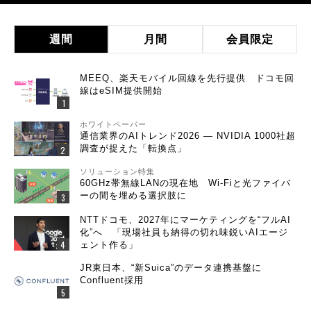
週間
月間
会員限定
MEEQ、楽天モバイル回線を先行提供 ドコモ回
線はeSIM提供開始
ホワイトペーパー
通信業界のAIトレンド2026 ― NVIDIA 1000社超
調査が捉えた「転換点」
ソリューション特集
60GHz帯無線LANの現在地 Wi-Fiと光ファイバ
ーの間を埋める選択肢に
NTTドコモ、2027年にマーケティングを“フルAI
化”へ 「現場社員も納得の切れ味鋭いAIエージ
ェント作る」
JR東日本、“新Suica”のデータ連携基盤に
Confluent採用