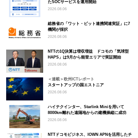
たSOCサービスを運用開始
2026.08.06
総務省の「ワット・ビット連携関連実証」に7
機関が採択
2026.08.06
NTTの1Q決算は増収増益 ドコモの「気球型
HAPS」は9月から能登エリアで実証開始
2026.08.06
＜連載＞欧州ICTレポート
スタートアップの国エストニア
2026.08.06
ハイテクインター、Starlink Miniを用いて
8000km離れた遠隔地からの建機操縦に成功
2026.08.06
NTTドコモビジネス、IOWN APNを活用したチ