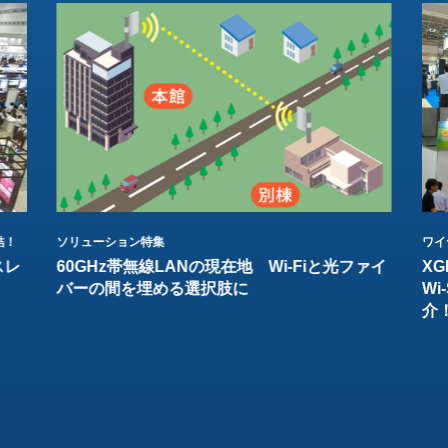
結！
ソリューション特集
ワイ
スレ
60GHz帯無線LANの現在地 Wi-Fiと光ファイ
XG
バーの間を埋める選択肢に
W
介