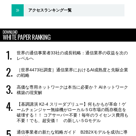
アクセスランキング一覧
DOWNLOAD
WHITE PAPER RANKING
世界の通信事業者33社の成長戦略：通信業界の収益を次の
レベルへ
［世界4473社調査］通信業界におけるAI成熟度と先駆企業
の戦略
高価な専用ネットワークは本当に必要か？ AIネットワーク
構築の現実解
【基調講演 K2-4 スリーダブリュー】何もかもが革命！ゲ
ームチェンジャー無線機がローカル５G市場の既存概念を
破壊する！！ コアサーバー不要！毎年のライセンス費用も
不要！でも、超安価！ の新しい５Gモデル
通信事業者の新たな戦略ガイド B2B2Xモデルを成功に導