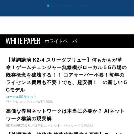
WHITE PAPER
ホワイトペーパー
【基調講演 K2-4 スリーダブリュー】何もかもが革
命！ゲームチェンジャー無線機がローカル５G市場の
既存概念を破壊する！！ コアサーバー不要！毎年の
ライセンス費用も不要！でも、超安価！ の新しい５
Gモデル
ローカル5Gサミット
ワイヤレスジャパン×WTP 2026
高価な専用ネットワークは本当に必要か？ AIネット
ワーク構築の現実解
SB C&S株式会社／日本ヒューレット・パッカード合同会社