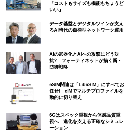
「コストもサイズも機能もちょうど
いい」
データ基盤とデジタルツインが支え
るAI時代の自律型ネットワーク運用
AIの武器化とAIへの攻撃にどう対
抗? フォーティネットが描く新・
防御戦略
eSIM関連は「LibeSIM」にすべてお
任せ! eIMでマルチプロファイルを
動的に切り替え
6Gはスペック重視から体感品質重
視へ 進化を支える正確なシミュレ
ーション