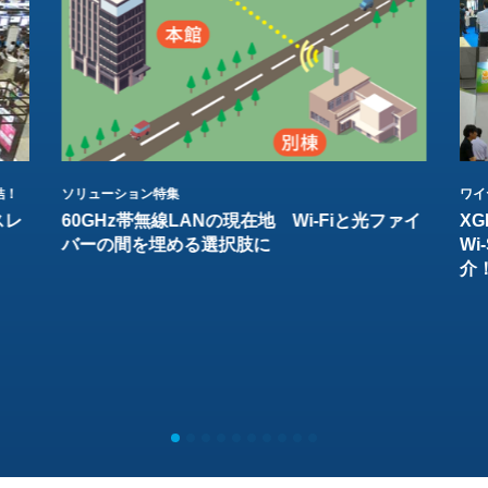
結！
ソリューション特集
ワイ
スレ
60GHz帯無線LANの現在地 Wi-Fiと光ファイ
XG
バーの間を埋める選択肢に
W
介