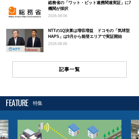
総務省の「ワット・ビット連携関連実証」に7
機関が採択
2026.08.06
NTTの1Q決算は増収増益 ドコモの「気球型
HAPS」は9月から能登エリアで実証開始
2026.08.06
記事一覧
FEATURE
特集