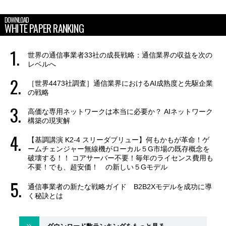
DOWNLOAD
WHITE PAPER RANKING
世界の通信事業者33社の成長戦略：通信業界の収益を次の
レベルへ
［世界4473社調査］通信業界におけるAI成熟度と先駆企業
の戦略
高価な専用ネットワークは本当に必要か？ AIネットワーク
構築の現実解
【基調講演 K2-4 スリーダブリュー】何もかもが革命！ゲ
ームチェンジャー無線機がローカル５G市場の既存概念を
破壊する！！ コアサーバー不要！毎年のライセンス費用も
不要！でも、超安価！ の新しい５Gモデル
通信事業者の新たな戦略ガイド B2B2Xモデルを成功に導
く秘訣とは