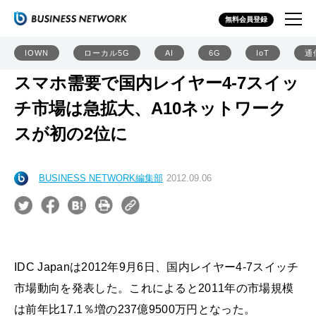
無料会員登録
IOWN
ローカル5G
AI
6G
IoT
通
スマホ需要で国内レイヤー4-7スイッ
チ市場は急拡大、A10ネットワーク
スが初の2位に
BUSINESS NETWORK編集部
2012.09.06
IDC Japanは2012年9月6日、国内レイヤー4-7スイッチ
市場動向を発表した。これによると2011年の市場規模
は前年比17.1％増の237億9500万円となった。