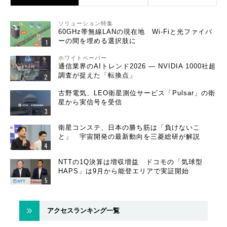
ソリューション特集
60GHz帯無線LANの現在地 Wi-Fiと光ファイバ
ーの間を埋める選択肢に
ホワイトペーパー
通信業界のAIトレンド2026 ― NVIDIA 1000社超
調査が捉えた「転換点」
古野電気、LEO衛星測位サービス「Pulsar」の衛
星から実信号を受信
衛星コンステ、日本の勝ち筋は「負けないこ
と」 宇宙開発の最新動向を三菱総研が解説
NTTの1Q決算は増収増益 ドコモの「気球型
HAPS」は9月から能登エリアで実証開始
アクセスランキング一覧