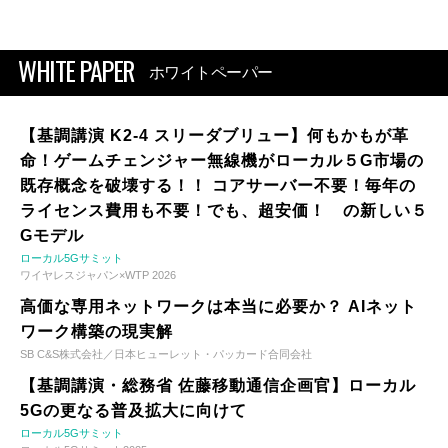
WHITE PAPER
ホワイトペーパー
【基調講演 K2-4 スリーダブリュー】何もかもが革
命！ゲームチェンジャー無線機がローカル５G市場の
既存概念を破壊する！！ コアサーバー不要！毎年の
ライセンス費用も不要！でも、超安価！ の新しい５
Gモデル
ローカル5Gサミット
ワイヤレスジャパン×WTP 2026
高価な専用ネットワークは本当に必要か？ AIネット
ワーク構築の現実解
SB C&S株式会社／日本ヒューレット・パッカード合同会社
【基調講演・総務省 佐藤移動通信企画官】ローカル
5Gの更なる普及拡大に向けて
ローカル5Gサミット