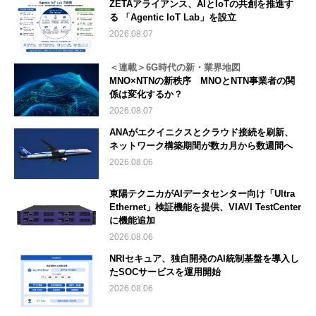
ZETAアライアンス、AIとIoTの共創を推進す
る 「Agentic IoT Lab」を設立
2026.08.07
＜連載＞6G時代の新・業界地図
MNO×NTNの新秩序 MNOとNTN事業者の関
係は変化するか？
2026.08.07
ANAがエクイニクスとクラウド接続を刷新、
ネットワーク構築期間が数カ月から数週間へ
2026.08.06
東陽テクニカがAIデータセンター向け「Ultra
Ethernet」検証機能を提供、VIAVI TestCenter
に機能追加
2026.08.06
NRIセキュア、独自開発のAI統制基盤を導入し
たSOCサービスを運用開始
2026.08.06