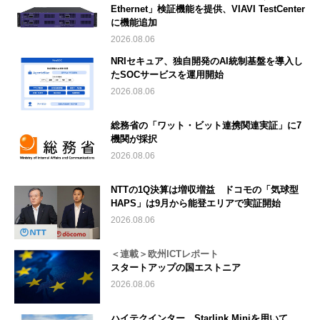
Ethernet」検証機能を提供、VIAVI TestCenter
に機能追加
2026.08.06
NRIセキュア、独自開発のAI統制基盤を導入し
たSOCサービスを運用開始
2026.08.06
総務省の「ワット・ビット連携関連実証」に7
機関が採択
2026.08.06
NTTの1Q決算は増収増益 ドコモの「気球型
HAPS」は9月から能登エリアで実証開始
2026.08.06
＜連載＞欧州ICTレポート
スタートアップの国エストニア
2026.08.06
ハイテクインター、Starlink Miniを用いて