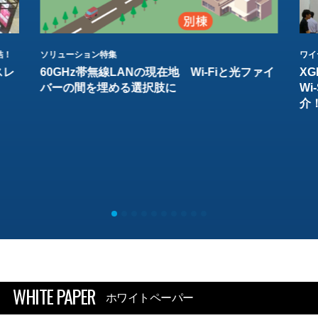
結！
ソリューション特集
ワイ
スレ
60GHz帯無線LANの現在地 Wi-Fiと光ファイ
XG
バーの間を埋める選択肢に
W
介
WHITE PAPER
ホワイトペーパー