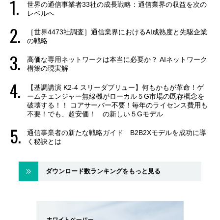
世界の通信事業者33社の成長戦略：通信業界の収益を次の
レベルへ
［世界4473社調査］通信業界におけるAI成熟度と先駆企業
の戦略
高価な専用ネットワークは本当に必要か？ AIネットワーク
構築の現実解
【基調講演 K2-4 スリーダブリュー】何もかもが革命！ゲ
ームチェンジャー無線機がローカル５G市場の既存概念を
破壊する！！ コアサーバー不要！毎年のライセンス費用も
不要！でも、超安価！ の新しい５Gモデル
通信事業者の新たな戦略ガイド B2B2Xモデルを成功に導
く秘訣とは
ダウンロード数ランキングをもっと見る