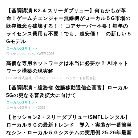
【基調講演 K2-4 スリーダブリュー】何もかもが革
命！ゲームチェンジャー無線機がローカル５G市場の
既存概念を破壊する！！ コアサーバー不要！毎年の
ライセンス費用も不要！でも、超安価！ の新しい５
Gモデル
ローカル5Gサミット
ワイヤレスジャパン×WTP 2026
高価な専用ネットワークは本当に必要か？ AIネット
ワーク構築の現実解
SB C&S株式会社／日本ヒューレット・パッカード合同会社
【基調講演・総務省 佐藤移動通信企画官】ローカル
5Gの更なる普及拡大に向けて
ローカル5Gサミット
ローカル5Gサミット2025
【セッション2・スリーダブリュー/SMFLレンタル】
ローカル５Ｇの最新トレンド 導入・実装が一番簡単
なシン・ローカル５Ｇシステムの実用例 25-26年最新