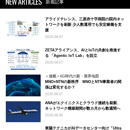
NEW ARTICLES
新着記事
アライドテレシス、三原赤十字病院の院内ネッ
トワークを刷新 少人数運用でも安定稼働を支
援
2026.08.07
ZETAアライアンス、AIとIoTの共創を推進す
る 「Agentic IoT Lab」を設立
2026.08.07
＜連載＞6G時代の新・業界地図
MNO×NTNの新秩序 MNOとNTN事業者の関
係は変化するか？
2026.08.07
ANAがエクイニクスとクラウド接続を刷新、
ネットワーク構築期間が数カ月から数週間へ
2026.08.06
東陽テクニカがAIデータセンター向け「Ultra