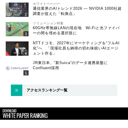
ホワイトペーパー
通信業界のAIトレンド2026 ― NVIDIA 1000社超
調査が捉えた「転換点」
ソリューション特集
60GHz帯無線LANの現在地 Wi-Fiと光ファイバ
ーの間を埋める選択肢に
NTTドコモ、2027年にマーケティングを“フルAI
化”へ 「現場社員も納得の切れ味鋭いAIエージ
ェント作る」
JR東日本、“新Suica”のデータ連携基盤に
Confluent採用
アクセスランキング一覧
DOWNLOAD
WHITE PAPER RANKING