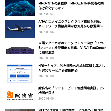
MNO×NTNの新秩序 MNOとNTN事業者の関
係は変化するか？
2026.08.07
ANAがエクイニクスとクラウド接続を刷新、
ネットワーク構築期間が数カ月から数週間へ
2026.08.06
東陽テクニカがAIデータセンター向け「Ultra
Ethernet」検証機能を提供、VIAVI TestCenter
に機能追加
2026.08.06
NRIセキュア、独自開発のAI統制基盤を導入し
たSOCサービスを運用開始
2026.08.06
総務省の「ワット・ビット連携関連実証」に7
機関が採択
2026.08.06
NTTの1Q決算は増収増益 ドコモの「気球型