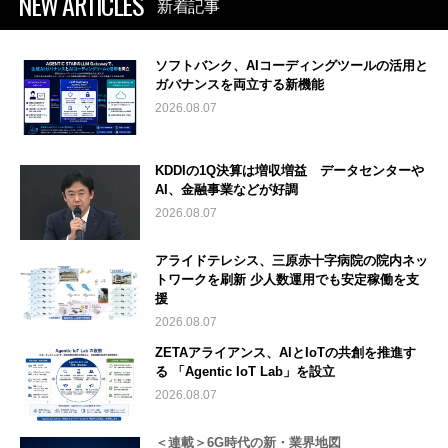
NEW ARTICLES
新着記事
ソフトバンク、AIコーディングツールの活用と
ガバナンスを両立する新機能
2026.08.07
KDDIの1Q決算は増収増益 データセンターや
AI、金融事業などが好調
2026.08.07
アライドテレシス、三原赤十字病院の院内ネッ
トワークを刷新 少人数運用でも安定稼働を支
援
2026.08.07
ZETAアライアンス、AIとIoTの共創を推進す
る 「Agentic IoT Lab」を設立
2026.08.07
＜連載＞6G時代の新・業界地図