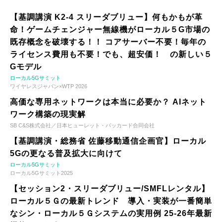
【基調講演 K2-4 スリーダブリュー】何もかもが革
命！ゲームチェンジャー無線機がローカル５G市場の
既存概念を破壊する！！ コアサーバー不要！毎年の
ライセンス費用も不要！でも、超安価！ の新しい５
Gモデル
ローカル5Gサミット
ワイヤレスジャパン×WTP 2026
高価な専用ネットワークは本当に必要か？ AIネット
ワーク構築の現実解
SB C&S株式会社／日本ヒューレット・パッカード合同会社
【基調講演・総務省 佐藤移動通信企画官】ローカル
5Gの更なる普及拡大に向けて
ローカル5Gサミット
ローカル5Gサミット2025
【セッション2・スリーダブリュー/SMFLレンタル】
ローカル５Ｇの最新トレンド 導入・実装が一番簡単
なシン・ローカル５Ｇシステムの実用例 25-26年最新