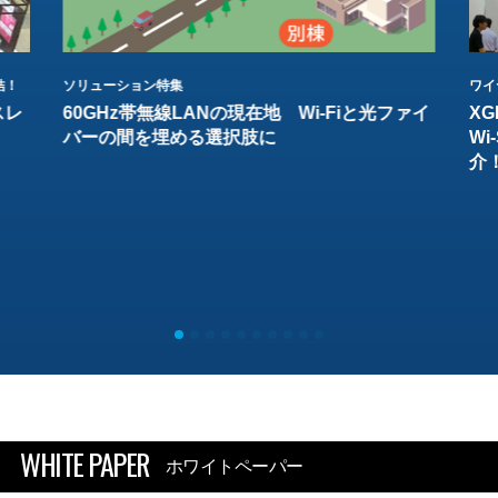
結！
ソリューション特集
ワイ
スレ
60GHz帯無線LANの現在地 Wi-Fiと光ファイ
XG
バーの間を埋める選択肢に
W
介
WHITE PAPER
ホワイトペーパー