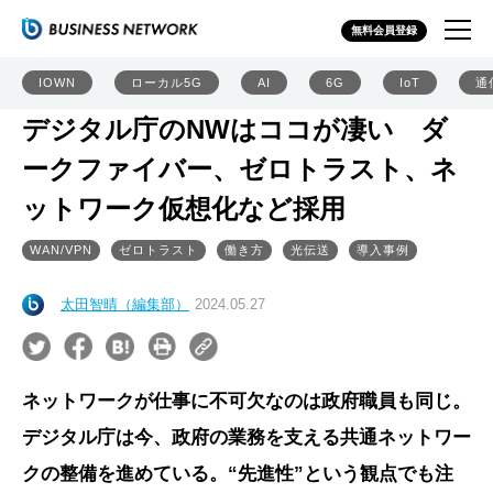
無料会員登録
IOWN
ローカル5G
AI
6G
IoT
通
デジタル庁のNWはココが凄い ダ
ークファイバー、ゼロトラスト、ネ
ットワーク仮想化など採用
WAN/VPN
ゼロトラスト
働き方
光伝送
導入事例
太田智晴（編集部）
2024.05.27
ネットワークが仕事に不可欠なのは政府職員も同じ。
デジタル庁は今、政府の業務を支える共通ネットワー
クの整備を進めている。“先進性”という観点でも注