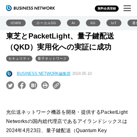
無料会員登録
IOWN
ローカル5G
AI
6G
IoT
通
東芝とPacketLight、量子鍵配送
（QKD）実用化への実証に成功
セキュリティ
量子ネットワーク
BUSINESS NETWORK編集部
2024.05.10
光伝送ネットワーク機器を開発・提供するPacketLight
Networksの国内総代理店であるアイランドシックスは
2024年4月23日、量子鍵配送（Quantum Key