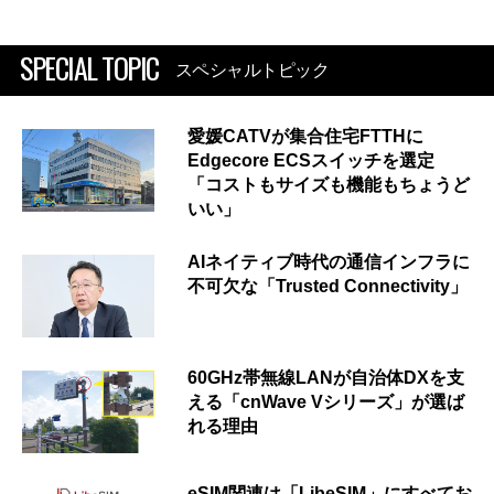
SPECIAL TOPIC
スペシャルトピック
愛媛CATVが集合住宅FTTHに
Edgecore ECSスイッチを選定
「コストもサイズも機能もちょうど
いい」
AIネイティブ時代の通信インフラに
不可欠な「Trusted Connectivity」
60GHz帯無線LANが自治体DXを支
える「cnWave Vシリーズ」が選ば
れる理由
eSIM関連は「LibeSIM」にすべてお