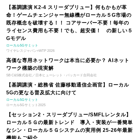
【基調講演 K2-4 スリーダブリュー】何もかもが革
命！ゲームチェンジャー無線機がローカル５G市場の
既存概念を破壊する！！ コアサーバー不要！毎年の
ライセンス費用も不要！でも、超安価！ の新しい５
Gモデル
ローカル5Gサミット
ワイヤレスジャパン×WTP 2026
高価な専用ネットワークは本当に必要か？ AIネット
ワーク構築の現実解
SB C&S株式会社／日本ヒューレット・パッカード合同会社
【基調講演・総務省 佐藤移動通信企画官】ローカル
5Gの更なる普及拡大に向けて
ローカル5Gサミット
ローカル5Gサミット2025
【セッション2・スリーダブリュー/SMFLレンタル】
ローカル５Ｇの最新トレンド 導入・実装が一番簡単
なシン・ローカル５Ｇシステムの実用例 25-26年最新
機能もご紹介