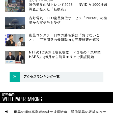
ホワイトペーパー
通信業界のAIトレンド2026 ― NVIDIA 1000社超
調査が捉えた「転換点」
古野電気、LEO衛星測位サービス「Pulsar」の衛
星から実信号を受信
衛星コンステ、日本の勝ち筋は「負けないこ
と」 宇宙開発の最新動向を三菱総研が解説
NTTの1Q決算は増収増益 ドコモの「気球型
HAPS」は9月から能登エリアで実証開始
アクセスランキング一覧
DOWNLOAD
WHITE PAPER RANKING
世界の通信事業者33社の成長戦略：通信業界の収益を次の