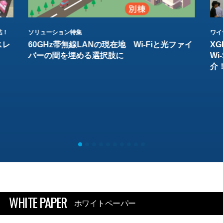
結！
ソリューション特集
ワイ
スレ
60GHz帯無線LANの現在地 Wi-Fiと光ファイ
XG
バーの間を埋める選択肢に
W
介
WHITE PAPER
ホワイトペーパー