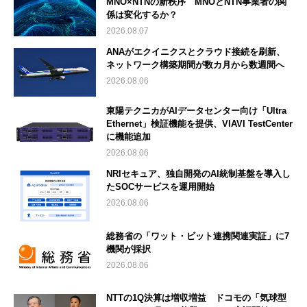
MNO×NTNの新秩序 MNOとNTN事業者の関
係は変化するか？
2026.08.07
ANAがエクイニクスとクラウド接続を刷新、
ネットワーク構築期間が数カ月から数週間へ
2026.08.06
東陽テクニカがAIデータセンター向け「Ultra
Ethernet」検証機能を提供、VIAVI TestCenter
に機能追加
2026.08.06
NRIセキュア、独自開発のAI統制基盤を導入し
たSOCサービスを運用開始
2026.08.06
総務省の「ワット・ビット連携関連実証」に7
機関が採択
2026.08.06
NTTの1Q決算は増収増益 ドコモの「気球型