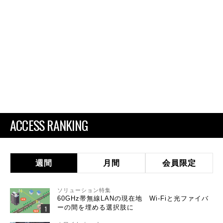
ACCESS RANKING
週間
月間
会員限定
ソリューション特集
60GHz帯無線LANの現在地 Wi-Fiと光ファイバ
ーの間を埋める選択肢に