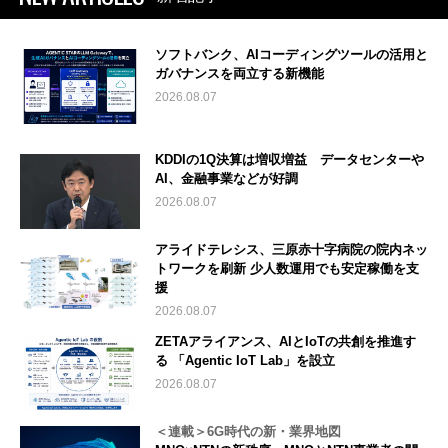
ソフトバンク、AIコーディングツールの活用と
ガバナンスを両立する新機能
2026.08.07
KDDIの1Q決算は増収増益 データセンターや
AI、金融事業などが好調
2026.08.07
アライドテレシス、三原赤十字病院の院内ネッ
トワークを刷新 少人数運用でも安定稼働を支
援
2026.08.07
ZETAアライアンス、AIとIoTの共創を推進す
る 「Agentic IoT Lab」を設立
2026.08.07
＜連載＞6G時代の新・業界地図