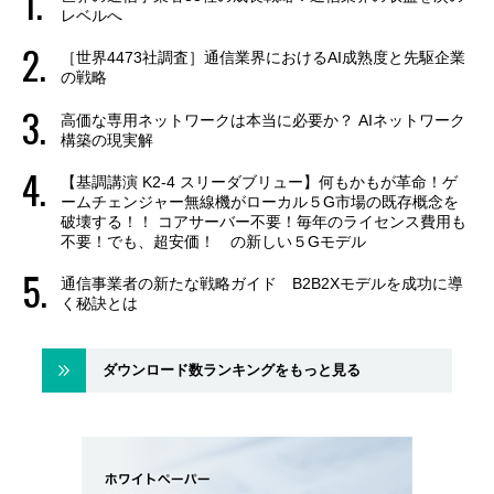
レベルへ
［世界4473社調査］通信業界におけるAI成熟度と先駆企業
の戦略
高価な専用ネットワークは本当に必要か？ AIネットワーク
構築の現実解
【基調講演 K2-4 スリーダブリュー】何もかもが革命！ゲ
ームチェンジャー無線機がローカル５G市場の既存概念を
破壊する！！ コアサーバー不要！毎年のライセンス費用も
不要！でも、超安価！ の新しい５Gモデル
通信事業者の新たな戦略ガイド B2B2Xモデルを成功に導
く秘訣とは
ダウンロード数ランキングをもっと見る