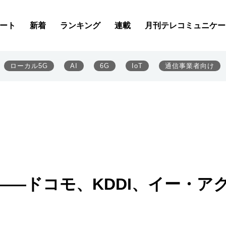
ート
新着
ランキング
連載
月刊テレコミュニケー
ローカル5G
AI
6G
IoT
通信事業者向け
者――ドコモ、KDDI、イー・ア