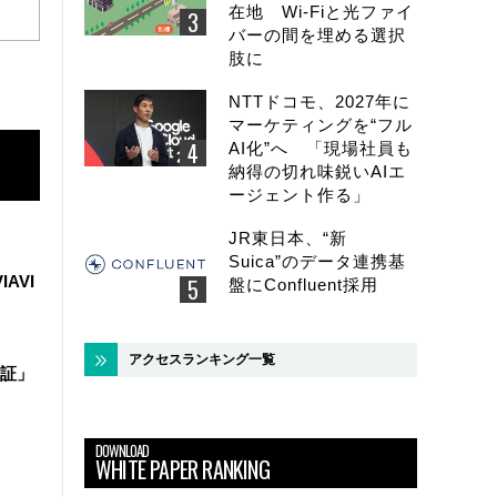
在地 Wi-Fiと光ファイ
バーの間を埋める選択
肢に
NTTドコモ、2027年に
マーケティングを“フル
AI化”へ 「現場社員も
納得の切れ味鋭いAIエ
ージェント作る」
JR東日本、“新
Suica”のデータ連携基
IAVI
盤にConfluent採用
アクセスランキング一覧
証」
DOWNLOAD
WHITE PAPER RANKING