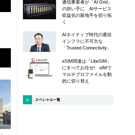
通信事業者が「AI Grid」
の担い手に AIサービス
収益化の新地平を切り拓
く
AIネイティブ時代の通信
インフラに不可欠な
「Trusted Connectivity」
eSIM関連は「LibeSIM」
にすべてお任せ! eIMで
マルチプロファイルを動
的に切り替え
スペシャル一覧