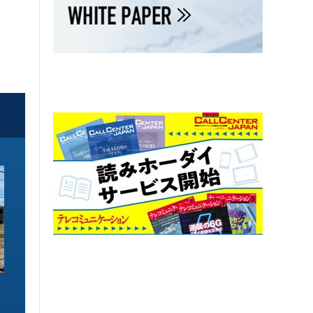
ソリューション特集
ソリューション特集
イーサネットで作るGPUネットワー
6GHz帯Wi-Fiは