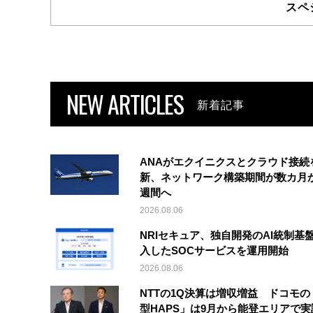
スペ
NEW ARTICLES
新着記事
ANAがエクイニクスとクラウド接続
新、ネットワーク構築期間が数カ月
週間へ
2026.08.06
NRIセキュア、独自開発のAI統制基
入したSOCサービスを運用開始
2026.08.06
NTTの1Q決算は増収増益 ドコモの
型HAPS」は9月から能登エリアで