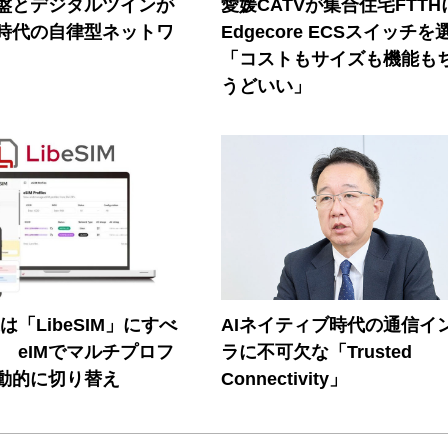
盤とデジタルツインが
愛媛CATVが集合住宅FTTH
I時代の自律型ネットワ
Edgecore ECSスイッチを
「コストもサイズも機能も
うどいい」
連は「LibeSIM」にすべ
AIネイティブ時代の通信イ
! eIMでマルチプロフ
ラに不可欠な「Trusted
動的に切り替え
Connectivity」