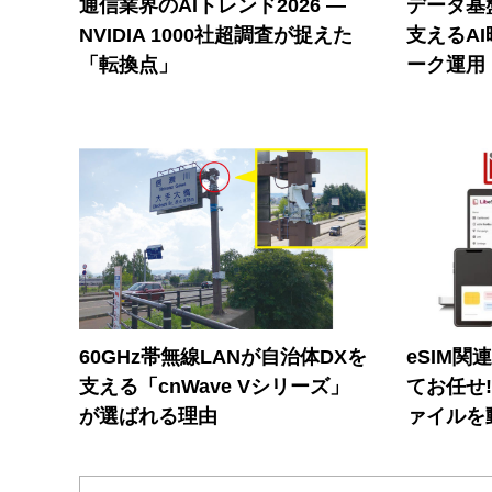
通信業界のAIトレンド2026 ―
データ基
NVIDIA 1000社超調査が捉えた
支えるA
「転換点」
ーク運用
60GHz帯無線LANが自治体DXを
eSIM関
支える「cnWave Vシリーズ」
てお任せ
が選ばれる理由
ァイルを