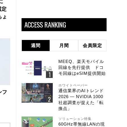
に
選定
ちょ
ACCESS RANKING
週間
月間
会員限定
MEEQ、楽天モバイル
回線を先行提供 ドコ
モ回線はeSIM提供開始
ホワイトペーパー
通信業界のAIトレンド
ンフ
2026 ― NVIDIA 1000
社超調査が捉えた「転
換点」
ソリューション特集
60GHz帯無線LANの現