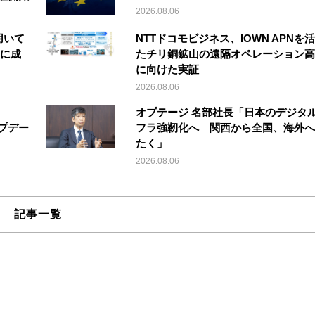
2026.08.06
を用いて
NTTドコモビジネス、IOWN APNを
縦に成
たチリ銅鉱山の遠隔オペレーション高
に向けた実証
2026.08.06
オプテージ 名部社長「日本のデジタ
アップデー
フラ強靭化へ 関西から全国、海外へ
たく」
2026.08.06
記事一覧