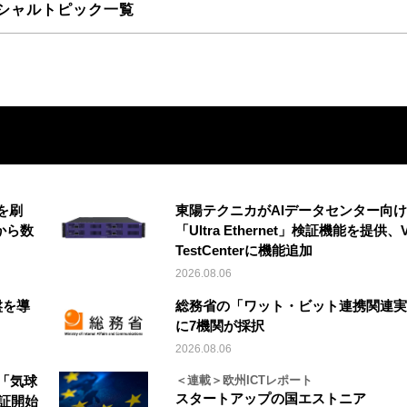
シャルトピック一覧
を刷
東陽テクニカがAIデータセンター向け
から数
「Ultra Ethernet」検証機能を提供、V
TestCenterに機能追加
2026.08.06
盤を導
総務省の「ワット・ビット連携関連実
に7機関が採択
2026.08.06
「気球
＜連載＞欧州ICTレポート
スタートアップの国エストニア
実証開始