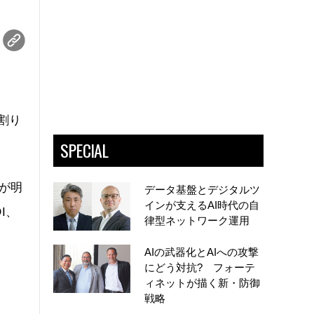
に割り
SPECIAL
とが明
データ基盤とデジタルツ
インが支えるAI時代の自
I、
律型ネットワーク運用
AIの武器化とAIへの攻撃
にどう対抗? フォーテ
ィネットが描く新・防御
戦略