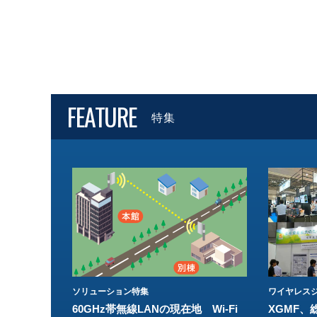
FEATURE
特集
ソリューション特集
ワイヤレスジ
60GHz帯無線LANの現在地 Wi-Fi
XGMF、