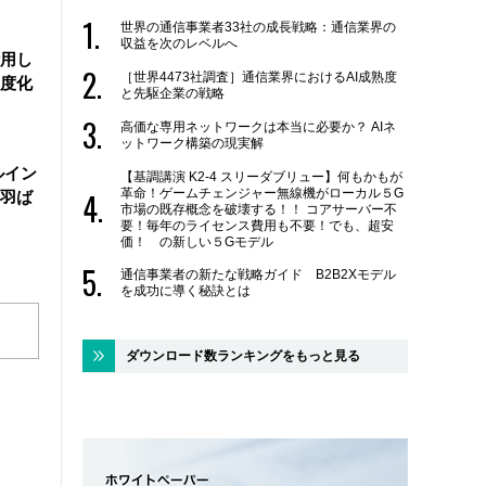
世界の通信事業者33社の成長戦略：通信業界の
収益を次のレベルへ
活用し
［世界4473社調査］通信業界におけるAI成熟度
度化
と先駆企業の戦略
高価な専用ネットワークは本当に必要か？ AIネ
ットワーク構築の現実解
ルイン
【基調講演 K2-4 スリーダブリュー】何もかもが
革命！ゲームチェンジャー無線機がローカル５G
羽ば
市場の既存概念を破壊する！！ コアサーバー不
要！毎年のライセンス費用も不要！でも、超安
価！ の新しい５Gモデル
通信事業者の新たな戦略ガイド B2B2Xモデル
を成功に導く秘訣とは
ダウンロード数ランキングをもっと見る