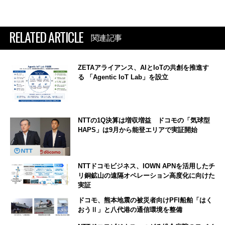
RELATED ARTICLE
関連記事
ZETAアライアンス、AIとIoTの共創を推進す
る 「Agentic IoT Lab」を設立
NTTの1Q決算は増収増益 ドコモの「気球型
HAPS」は9月から能登エリアで実証開始
NTTドコモビジネス、IOWN APNを活用したチ
リ銅鉱山の遠隔オペレーション高度化に向けた
実証
ドコモ、熊本地震の被災者向けPFI船舶「はく
おうⅡ」と八代港の通信環境を整備