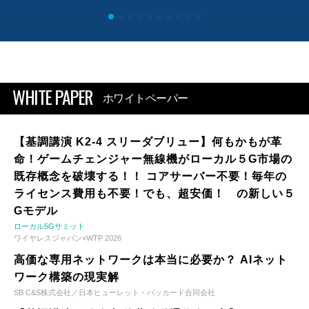
WHITE PAPER
ホワイトペーパー
【基調講演 K2-4 スリーダブリュー】何もかもが革
命！ゲームチェンジャー無線機がローカル５G市場の
既存概念を破壊する！！ コアサーバー不要！毎年の
ライセンス費用も不要！でも、超安価！ の新しい５
Gモデル
ローカル5Gサミット
ワイヤレスジャパン×WTP 2026
高価な専用ネットワークは本当に必要か？ AIネット
ワーク構築の現実解
SB C&S株式会社／日本ヒューレット・パッカード合同会社