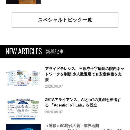
スペシャルトピック一覧
NEW ARTICLES
新着記事
アライドテレシス、三原赤十字病院の院内ネッ
トワークを刷新 少人数運用でも安定稼働を支
援
2026.08.07
ZETAアライアンス、AIとIoTの共創を推進す
る 「Agentic IoT Lab」を設立
2026.08.07
＜連載＞6G時代の新・業界地図