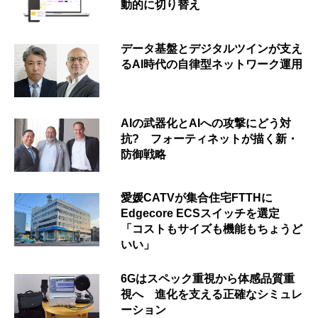
動的に切り替え
データ基盤とデジタルツインが支え
るAI時代の自律型ネットワーク運用
AIの武器化とAIへの攻撃にどう対
抗? フォーティネットが描く新・
防御戦略
愛媛CATVが集合住宅FTTHに
Edgecore ECSスイッチを選定
「コストもサイズも機能もちょうど
いい」
6Gはスペック重視から体感品質重
視へ 進化を支える正確なシミュレ
ーション