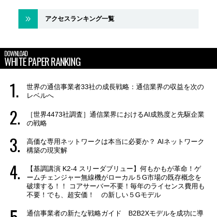
アクセスランキング一覧
DOWNLOAD
WHITE PAPER RANKING
世界の通信事業者33社の成長戦略：通信業界の収益を次の
レベルへ
［世界4473社調査］通信業界におけるAI成熟度と先駆企業
の戦略
高価な専用ネットワークは本当に必要か？ AIネットワーク
構築の現実解
【基調講演 K2-4 スリーダブリュー】何もかもが革命！ゲ
ームチェンジャー無線機がローカル５G市場の既存概念を
破壊する！！ コアサーバー不要！毎年のライセンス費用も
不要！でも、超安価！ の新しい５Gモデル
通信事業者の新たな戦略ガイド B2B2Xモデルを成功に導