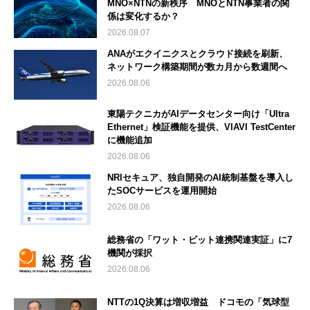
MNO×NTNの新秩序 MNOとNTN事業者の関
係は変化するか？
2026.08.07
ANAがエクイニクスとクラウド接続を刷新、
ネットワーク構築期間が数カ月から数週間へ
2026.08.06
東陽テクニカがAIデータセンター向け「Ultra
Ethernet」検証機能を提供、VIAVI TestCenter
に機能追加
2026.08.06
NRIセキュア、独自開発のAI統制基盤を導入し
たSOCサービスを運用開始
2026.08.06
総務省の「ワット・ビット連携関連実証」に7
機関が採択
2026.08.06
NTTの1Q決算は増収増益 ドコモの「気球型