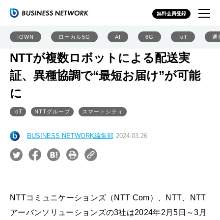
無料会員登録
IOWN
ローカル5G
AI
6G
IoT
通
NTTが複数ロボットによる配送実
証、異種協調で“最短お届け”が可能
に
IoT
NTTグループ
スマートシティ
BUSINESS NETWORK編集部
2024.03.26
NTTコミュニケーションズ（NTT Com）、NTT、NTT
アーバンソリューションズの3社は2024年2月5日～3月