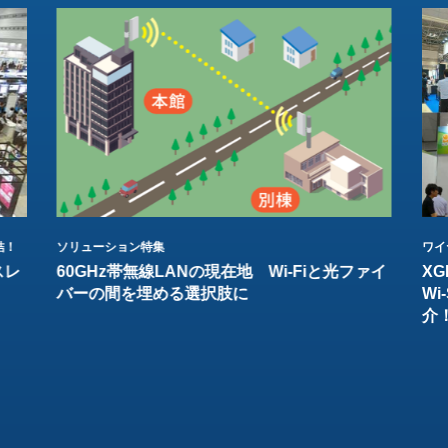
結！
ソリューション特集
ワイ
スレ
60GHz帯無線LANの現在地 Wi-Fiと光ファイ
XG
バーの間を埋める選択肢に
W
介