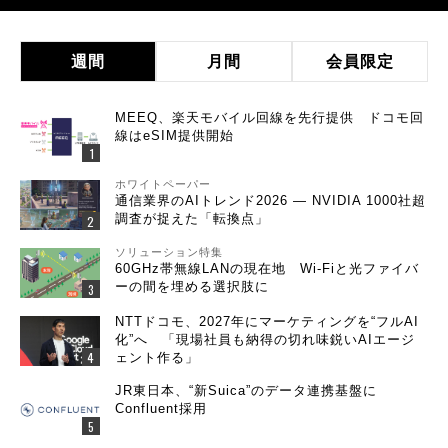
週間
月間
会員限定
MEEQ、楽天モバイル回線を先行提供 ドコモ回
線はeSIM提供開始
ホワイトペーパー
通信業界のAIトレンド2026 ― NVIDIA 1000社超
調査が捉えた「転換点」
ソリューション特集
60GHz帯無線LANの現在地 Wi-Fiと光ファイバ
ーの間を埋める選択肢に
NTTドコモ、2027年にマーケティングを“フルAI
化”へ 「現場社員も納得の切れ味鋭いAIエージ
ェント作る」
JR東日本、“新Suica”のデータ連携基盤に
Confluent採用