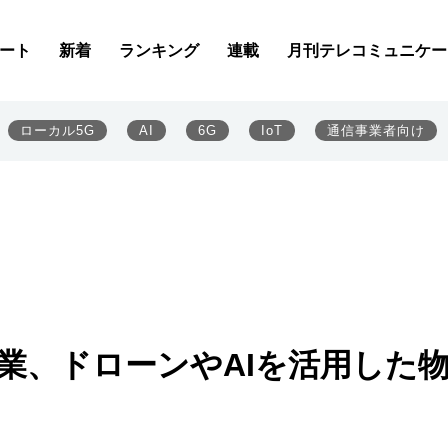
ート
新着
ランキング
連載
月刊テレコミュニケー
ローカル5G
AI
6G
IoT
通信事業者向け
工業、ドローンやAIを活用した