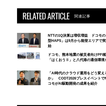
RELATED ARTICLE
関連記事
NTTの1Q決算は増収増益 ドコモ
型HAPS」は9月から能登エリアで
始
ドコモ、熊本地震の被災者向けPFI
「はくおうⅡ」と八代港の通信環境
「AI時代のクラウド運用をどう変え
か」 CODT2026プレスイベントで
コモがAI駆動開発の成果を紹介