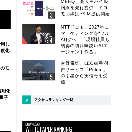
MEEQ、楽天モバイル
回線を先行提供 ドコ
モ回線はeSIM提供開始
NTTドコモ、2027年に
マーケティングを“フル
AI化”へ 「現場社員も
活用し
納得の切れ味鋭いAIエ
高度化
ージェント作る」
古野電気、LEO衛星測
院のモ
位サービス「Pulsar」
の衛星から実信号を受
信
実用化
万量子
アクセスランキング一覧
DOWNLOAD
WHITE PAPER RANKING