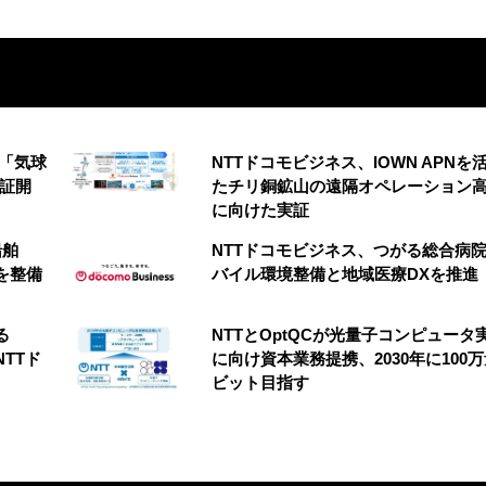
の「気球
NTTドコモビジネス、IOWN APNを
実証開
たチリ銅鉱山の遠隔オペレーション
に向けた実証
船舶
NTTドコモビジネス、つがる総合病
を整備
バイル環境整備と地域医療DXを推進
る
NTTとOptQCが光量子コンピュータ
NTTド
に向け資本業務提携、2030年に100
ビット目指す