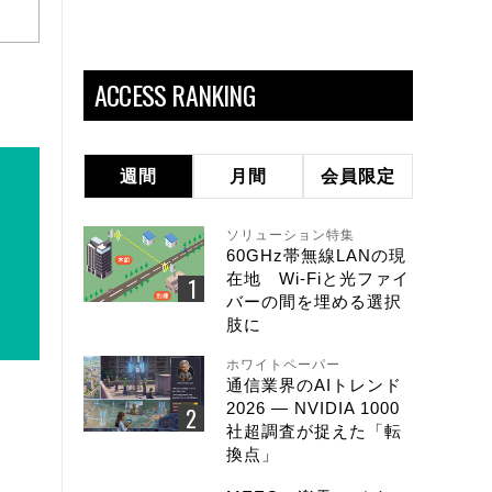
ACCESS RANKING
週間
月間
会員限定
ソリューション特集
60GHz帯無線LANの現
在地 Wi-Fiと光ファイ
バーの間を埋める選択
肢に
ホワイトペーパー
通信業界のAIトレンド
2026 ― NVIDIA 1000
社超調査が捉えた「転
換点」