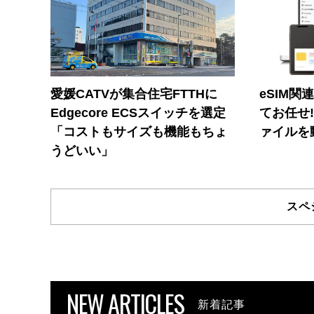
愛媛CATVが集合住宅FTTHに
eSIM関
Edgecore ECSスイッチを選定
てお任せ
「コストもサイズも機能もちょ
ァイルを
うどいい」
スペ
NEW ARTICLES
新着記事