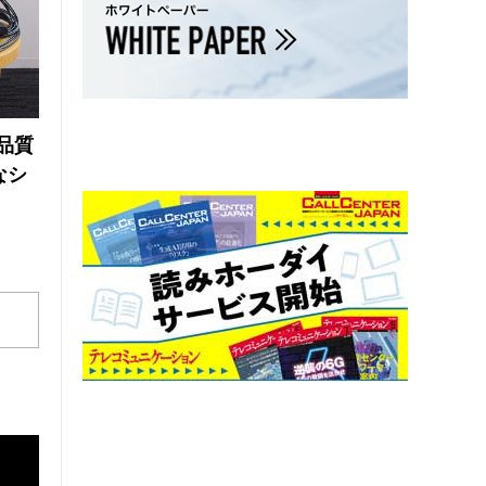
品質
なシ