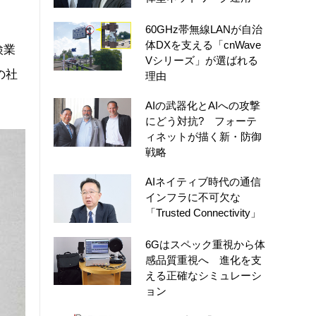
60GHz帯無線LANが自治
体DXを支える「cnWave
検業
Vシリーズ」が選ばれる
の社
理由
AIの武器化とAIへの攻撃
にどう対抗? フォーテ
ィネットが描く新・防御
戦略
AIネイティブ時代の通信
インフラに不可欠な
「Trusted Connectivity」
6Gはスペック重視から体
感品質重視へ 進化を支
える正確なシミュレーシ
ョン