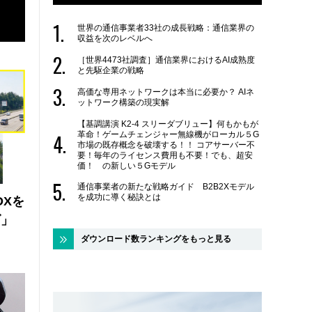
世界の通信事業者33社の成長戦略：通信業界の
収益を次のレベルへ
［世界4473社調査］通信業界におけるAI成熟度
と先駆企業の戦略
高価な専用ネットワークは本当に必要か？ AIネ
ットワーク構築の現実解
【基調講演 K2-4 スリーダブリュー】何もかもが
革命！ゲームチェンジャー無線機がローカル５G
市場の既存概念を破壊する！！ コアサーバー不
要！毎年のライセンス費用も不要！でも、超安
価！ の新しい５Gモデル
通信事業者の新たな戦略ガイド B2B2Xモデル
を成功に導く秘訣とは
DXを
ズ」
ダウンロード数ランキングをもっと見る