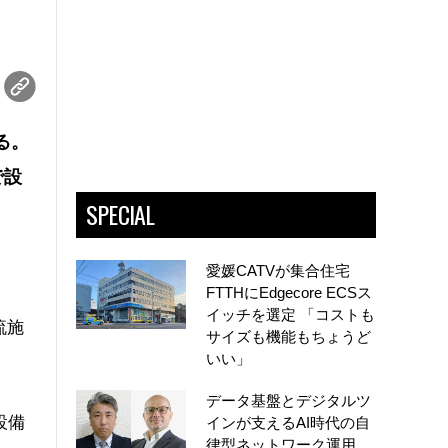
る。
で設
SPECIAL
愛媛CATVが集合住宅
FTTHにEdgecore ECSス
イッチを選定 「コストも
流施
サイズも機能もちょうど
いい」
データ基盤とデジタルツ
設備
インが支えるAI時代の自
律型ネットワーク運用