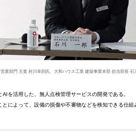
ン営業部門 主査 村川幸則氏、大和ハウス工業 建築事業本部 担当部長 石
+」とAIを活用した、無人点検管理サービスの開発である。
析することによって、設備の損傷や不審物などを検知できる仕組